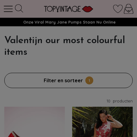
Onze Viral Mary Jane Pumps Staan Nu Online
Valentijn our most colourful
items
Filter en sorteer
1
10
producten