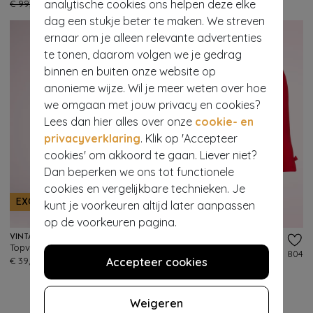
analytische cookies ons helpen deze elke
€ 99,95
€ 39,95
€ 49,95
€ 19,95
dag een stukje beter te maken. We streven
ernaar om je alleen relevante advertenties
te tonen, daarom volgen we je gedrag
binnen en buiten onze website op
anonieme wijze. Wil je meer weten over hoe
we omgaan met jouw privacy en cookies?
Lees dan hier alles over onze
cookie- en
privacyverklaring
. Klik op 'Accepteer
cookies' om akkoord te gaan. Liever niet?
Dan beperken we ons tot functionele
cookies en vergelijkbare technieken. Je
EXCLUSIEF
kunt je voorkeuren altijd later aanpassen
op de voorkeuren pagina.
VINTAGE CHIC FOR TOPVINTAGE
BANNED RETRO
Topvintage exclusive ~ Lena lederlook pencil rok in rood
Modern Love Top in rood
553
804
€ 39,95
Accepteer cookies
€ 45,95
Weigeren