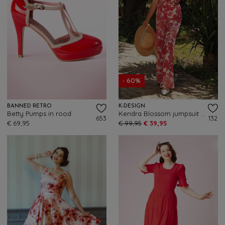
- 60%
BANNED RETRO
K-DESIGN
Betty Pumps in rood
Kendra Blossom jumpsuit in gebroken wit en rood
653
132
€ 69,95
€ 99,95
€ 39,95