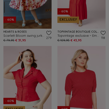
- 60%
- 60%
EXCLUSIEF
HEARTS & ROSES
TOPVINTAGE BOUTIQUE COLLECTION
Scarlett Bloom swing jurk in roze
Topvintage exclusive ~ Emily maxi jurk in rood
279
118
€ 79,95
€ 31,95
€ 109,95
€ 43,95
- 60%