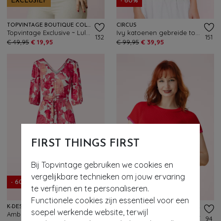
EXCLUSIEF
- 60%
TOPVINTAGE BOUTIQUE COLLECTION
CIRCUS
Topvintage Exclusive ~ Lulu blouse in rood
Ivy katoenen gebreide top in rood
132
151
€ 49,95
€ 19,95
€ 99,95
€ 39,95
FIRST THINGS FIRST
Bij Topvintage gebruiken we cookies en
- 60%
vergelijkbare technieken om jouw ervaring
- 60%
EXCLUSIEF
te verfijnen en te personaliseren.
Functionele cookies zijn essentieel voor een
K-DESIGN
TOPVINTAGE BOUTIQUE COLLECTION
soepel werkende website, terwijl
Amber Blossom maxi jurk in gebroken wit en rood
Topvintage exclusive ~ Maddy top in rood
193
94