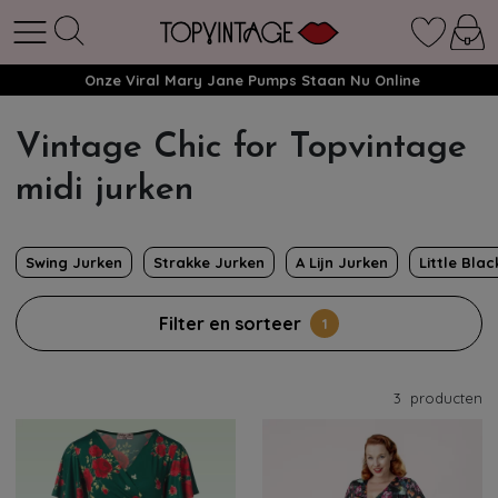
Onze Viral Mary Jane Pumps Staan Nu Online
Vintage Chic for Topvintage
midi jurken
Swing Jurken
Strakke Jurken
A Lijn Jurken
Little Bla
Filter en sorteer
1
3
producten