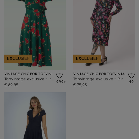
EXCLUSIEF
EXCLUSIEF
VINTAGE CHIC FOR TOPVINTAGE
VINTAGE CHIC FOR TOPVINTAGE
Topvintage exclusive ~ Irene Floral overslag swing jurk in zijdeachtig green
Topvintage exclusive ~ Birdy Floral slinky midi jurk in zwart
999+
49
€ 69,95
€ 75,95