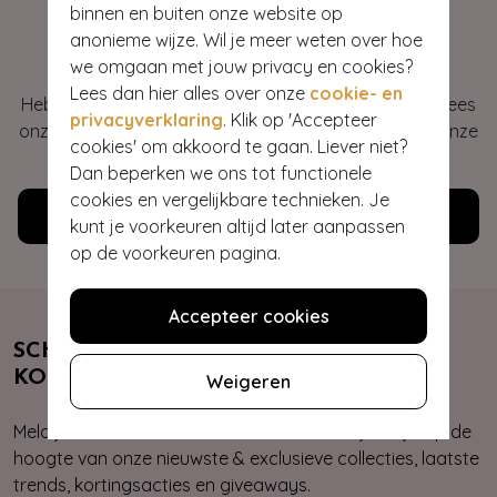
binnen en buiten onze website op
Hey gorgeous
anonieme wijze. Wil je meer weten over hoe
we omgaan met jouw privacy en cookies?
Lees dan hier alles over onze
cookie- en
Heb je vragen of heb je hulp nodig bij je bestelling? Lees
privacyverklaring
. Klik op 'Accepteer
onze veelgestelde vragen of neem contact op met onze
cookies' om akkoord te gaan. Liever niet?
klantenservice. Wij helpen je graag!
Dan beperken we ons tot functionele
cookies en vergelijkbare technieken. Je
Klantenservice
kunt je voorkeuren altijd later aanpassen
op de voorkeuren pagina.
Accepteer cookies
SCHRIJF JE NU IN & ONTVANG 10%
KORTING
Weigeren
Meld je aan voor onze nieuwsbrief. Zo ben je altijd op de
hoogte van onze nieuwste & exclusieve collecties, laatste
trends, kortingsacties en giveaways.