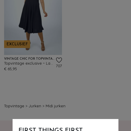
EXCLUSIEF
VINTAGE CHIC FOR TOPVINTAGE
Topvintage exclusive ~ Layla cross over jurk in marineblauw
707
€ 65,95
Topvintage
>
Jurken
>
Midi jurken
FIRST THINGS FIRST