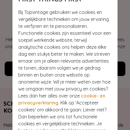
Bij Topvintage gebruiken we cookies en
vergelijkbare technieken om jouw ervaring
Hey gorgeous
te verfijnen en te personaliseren.
Functionele cookies zijn essentieel voor een
Heb je vragen of heb je hulp nodig bij je bestelling? Lees
soepel werkende website, terwijl
onze veelgestelde vragen of neem contact op met onze
analytische cookies ons helpen deze elke
klantenservice. Wij helpen je graag!
dag een stukje beter te maken. We streven
ernaar om je alleen relevante advertenties
te tonen, daarom volgen we je gedrag
Klantenservice
binnen en buiten onze website op
anonieme wijze. Wil je meer weten over hoe
we omgaan met jouw privacy en cookies?
Lees dan hier alles over onze
cookie- en
privacyverklaring
. Klik op 'Accepteer
SCHRIJF JE NU IN & ONTVANG 10%
cookies' om akkoord te gaan. Liever niet?
KORTING
Dan beperken we ons tot functionele
cookies en vergelijkbare technieken. Je
Meld je aan voor onze nieuwsbrief. Zo ben je altijd op de