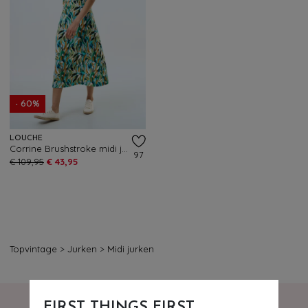
- 60%
LOUCHE
Corrine Brushstroke midi jurk in groen en multi
97
€ 109,95
€ 43,95
Topvintage
>
Jurken
>
Midi jurken
FIRST THINGS FIRST