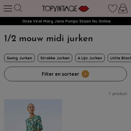
Onze Viral Mary Jane Pumps Staan Nu Online
1/2 mouw midi jurken
Swing Jurken
Strakke Jurken
A Lijn Jurken
Little Bla
Filter en sorteer
1
1
product