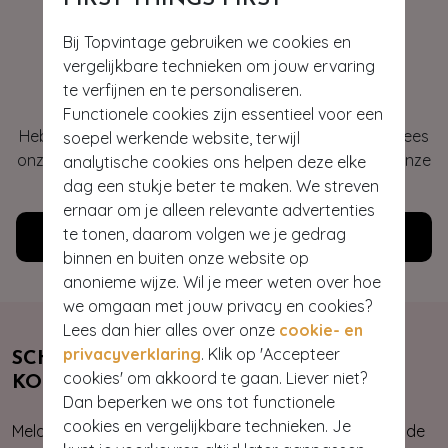
Bij Topvintage gebruiken we cookies en
vergelijkbare technieken om jouw ervaring
Hey gorgeous
te verfijnen en te personaliseren.
Functionele cookies zijn essentieel voor een
Heb je vragen of heb je hulp nodig bij je bestelling? Lees
soepel werkende website, terwijl
onze veelgestelde vragen of neem contact op met onze
analytische cookies ons helpen deze elke
klantenservice. Wij helpen je graag!
dag een stukje beter te maken. We streven
ernaar om je alleen relevante advertenties
te tonen, daarom volgen we je gedrag
Klantenservice
binnen en buiten onze website op
anonieme wijze. Wil je meer weten over hoe
we omgaan met jouw privacy en cookies?
Lees dan hier alles over onze
cookie- en
privacyverklaring
. Klik op 'Accepteer
SCHRIJF JE NU IN & ONTVANG 10%
cookies' om akkoord te gaan. Liever niet?
KORTING
Dan beperken we ons tot functionele
cookies en vergelijkbare technieken. Je
Meld je aan voor onze nieuwsbrief. Zo ben je altijd op de