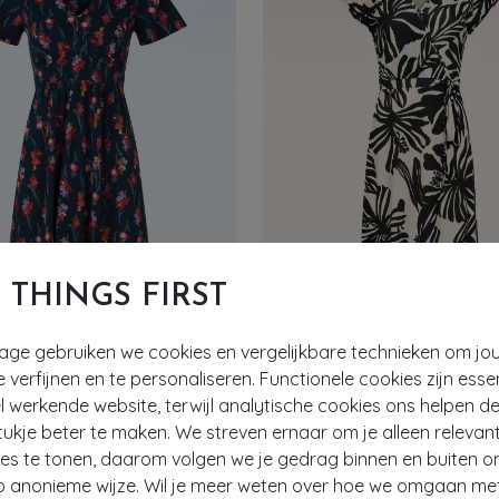
T THINGS FIRST
tage gebruiken we cookies en vergelijkbare technieken om jo
- 60%
e verfijnen en te personaliseren. Functionele cookies zijn esse
 werkende website, terwijl analytische cookies ons helpen de
ukje beter te maken. We streven ernaar om je alleen relevan
SMASHED LEMON
Chateaux katoenen midaxi jurk in Snapdragon Sea Cave
ies te tonen, daarom volgen we je gedrag binnen en buiten o
41,95
107
€ 89,95
€ 35,95
p anonieme wijze. Wil je meer weten over hoe we omgaan me