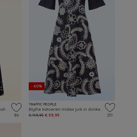
- 60%
TRAFFIC PEOPLE
Sun Gleam midaxi jurk in bottlebrush maritime
Blythe katoenen midaxi jurk in donkerblauw
86
€ 149,95
€ 59,95
251