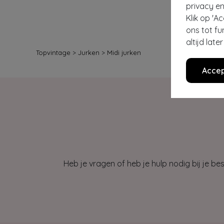
privacy en
Klik op 'A
ons tot fu
altijd lat
Topvintage
>
Jurken
>
Midi jurken
Accep
Heb je vragen of heb je hulp nodig bij je b