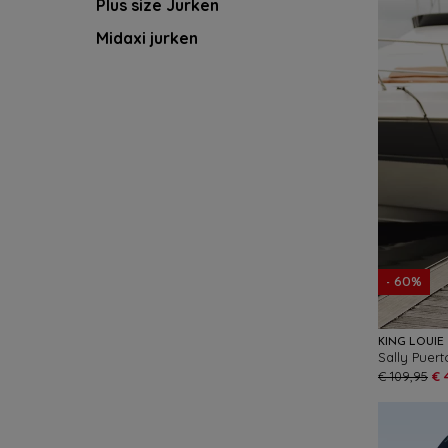
Plus size Jurken
Midaxi jurken
- 60%
KING LOUIE
€ 109,95
€ 