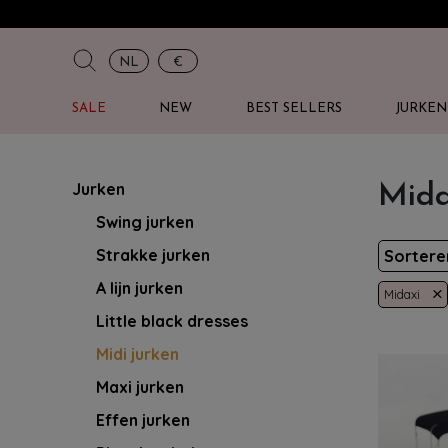
NL
€
SALE
NEW
BEST SELLERS
JURKEN
Jurken
Mida
Swing jurken
Strakke jurken
Sorter
A lijn jurken
×
Midaxi
Little black dresses
Midi jurken
Maxi jurken
Effen jurken