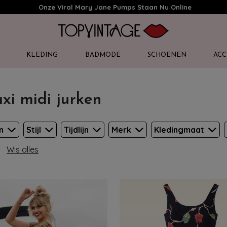
Onze Viral Mary Jane Pumps Staan Nu Online
KLEDING
BADMODE
SCHOENEN
ACC
xi midi jurken
en
Stijl
Tijdlijn
Merk
Kledingmaat
Wis alles