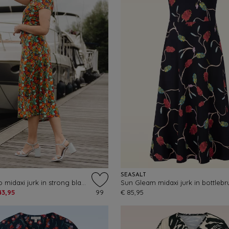
SEASALT
Sally Puerto midaxi jurk in strong blauw
43,95
99
€ 85,95