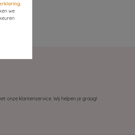
erklaring
.
rken we
rkeuren
et onze klantenservice. Wij helpen je graag!