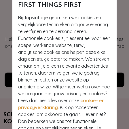
FIRST THINGS FIRST
Bij Topvintage gebruiken we cookies en
Hey gorgeous
vergelijkbare technieken om jouw ervaring
te verfijnen en te personaliseren.
Functionele cookies zijn essentieel voor een
Heb je vragen of heb je hulp nodig bij je bestelling? Lees
soepel werkende website, terwijl
onze veelgestelde vragen of neem contact op met onze
analytische cookies ons helpen deze elke
klantenservice. Wij helpen je graag!
dag een stukje beter te maken. We streven
WE ZIJN NU OPEN
ernaar om je alleen relevante advertenties
te tonen, daarom volgen we je gedrag
binnen en buiten onze website op
Klantenservice
anonieme wijze. Wil je meer weten over hoe
we omgaan met jouw privacy en cookies?
Lees dan hier alles over onze
cookie- en
privacyverklaring
. Klik op 'Accepteer
cookies' om akkoord te gaan. Liever niet?
SCHRIJF JE NU IN & ONTVANG 10%
Dan beperken we ons tot functionele
KORTING
cookies en vergelijkbare technieken. Je