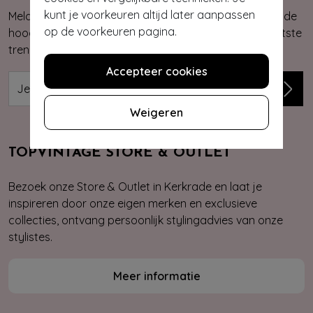
kunt je voorkeuren altijd later aanpassen
Meld je aan voor onze nieuwsbrief. Zo ben je altijd op de
op de voorkeuren pagina.
hoogte van onze nieuwste & exclusieve collecties, laatste
trends, kortingsacties en giveaways.
Accepteer cookies
Weigeren
TOPVINTAGE STORE & OUTLET
Bezoek onze Store & Outlet in Kerkrade en laat je
inspireren door onze eigen merken en exclusieve
collecties, ontvang persoonlijk stylingadvies van onze
stylistes.
Meer informatie