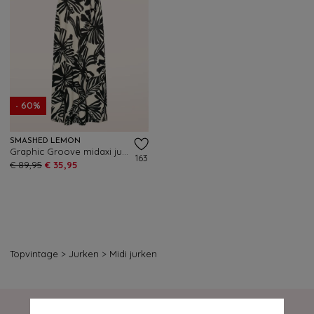
- 60%
SMASHED LEMON
Graphic Groove midaxi jurk in gebroken wit en zwart
163
€ 89,95
€ 35,95
Topvintage
>
Jurken
>
Midi jurken