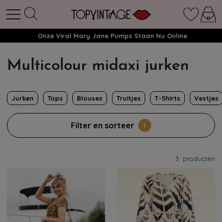
Onze Viral Mary Jane Pumps Staan Nu Online
Multicolour midaxi jurken
Jurken
Tops
Blouses
Truitjes
T-Shirts
Vestjes
Filter en sorteer
1
3
producten