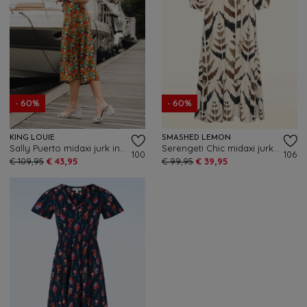
- 60%
- 60%
KING LOUIE
SMASHED LEMON
Sally Puerto midaxi jurk in strong blauw
Serengeti Chic midaxi jurk in zand
100
106
€ 109,95
€ 43,95
€ 99,95
€ 39,95