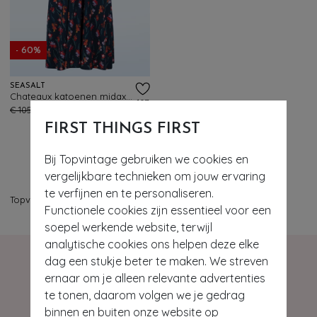
- 60%
SEASALT
Chateaux katoenen midaxi jurk in Snapdragon Sea Cave
107
€ 105,95
€ 41,95
FIRST THINGS FIRST
Bij Topvintage gebruiken we cookies en
vergelijkbare technieken om jouw ervaring
te verfijnen en te personaliseren.
Topvintage
>
Kleding
>
Jurken
>
Midaxi jurken
Functionele cookies zijn essentieel voor een
soepel werkende website, terwijl
analytische cookies ons helpen deze elke
dag een stukje beter te maken. We streven
ernaar om je alleen relevante advertenties
te tonen, daarom volgen we je gedrag
binnen en buiten onze website op