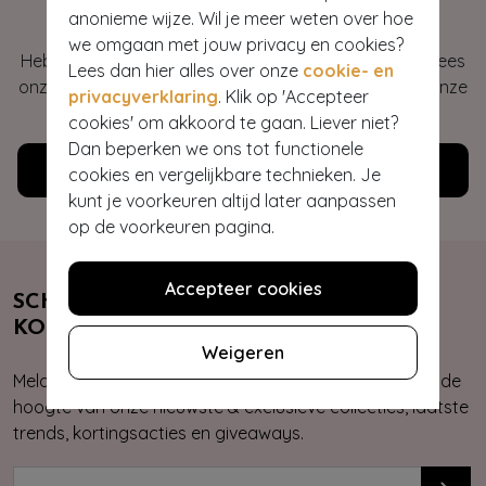
Hey gorgeous
anonieme wijze. Wil je meer weten over hoe
we omgaan met jouw privacy en cookies?
Heb je vragen of heb je hulp nodig bij je bestelling? Lees
Lees dan hier alles over onze
cookie- en
onze veelgestelde vragen of neem contact op met onze
privacyverklaring
. Klik op 'Accepteer
klantenservice. Wij helpen je graag!
cookies' om akkoord te gaan. Liever niet?
Dan beperken we ons tot functionele
Klantenservice
cookies en vergelijkbare technieken. Je
kunt je voorkeuren altijd later aanpassen
op de voorkeuren pagina.
Accepteer cookies
SCHRIJF JE NU IN & ONTVANG 10%
KORTING
Weigeren
Meld je aan voor onze nieuwsbrief. Zo ben je altijd op de
hoogte van onze nieuwste & exclusieve collecties, laatste
trends, kortingsacties en giveaways.