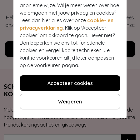
Hey gorgeous
anonieme wijze. Wil je meer weten over hoe
we omgaan met jouw privacy en cookies?
Heb je vragen of heb je hulp nodig bij je bestelling? Lees
Lees dan hier alles over onze
cookie- en
onze veelgestelde vragen of neem contact op met onze
privacyverklaring
. Klik op 'Accepteer
klantenservice. Wij helpen je graag!
cookies' om akkoord te gaan. Liever niet?
Dan beperken we ons tot functionele
Klantenservice
cookies en vergelijkbare technieken. Je
kunt je voorkeuren altijd later aanpassen
op de voorkeuren pagina.
Accepteer cookies
SCHRIJF JE NU IN & ONTVANG 10%
KORTING
Weigeren
Meld je aan voor onze nieuwsbrief. Zo ben je altijd op de
hoogte van onze nieuwste & exclusieve collecties, laatste
trends, kortingsacties en giveaways.