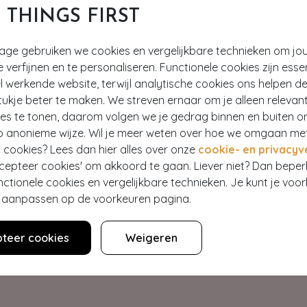
T THINGS FIRST
tage gebruiken we cookies en vergelijkbare technieken om jo
e verfijnen en te personaliseren. Functionele cookies zijn esse
 werkende website, terwijl analytische cookies ons helpen de
ukje beter te maken. We streven ernaar om je alleen relevan
ies te tonen, daarom volgen we je gedrag binnen en buiten o
p anonieme wijze. Wil je meer weten over hoe we omgaan me
Hey gorgeous
 cookies? Lees dan hier alles over onze
cookie- en privacyv
ccepteer cookies' om akkoord te gaan. Liever niet? Dan bepe
nctionele cookies en vergelijkbare technieken. Je kunt je voo
estelling? Lees onze veelgestelde vragen of neem contact op m
er aanpassen op de voorkeuren pagina.
Klantenservice
teer cookies
Weigeren