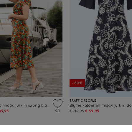
- 60%
TRAFFIC PEOPLE
Sally Puerto midaxi jurk in strong blauw
43,95
98
€ 149,95
€ 59,95