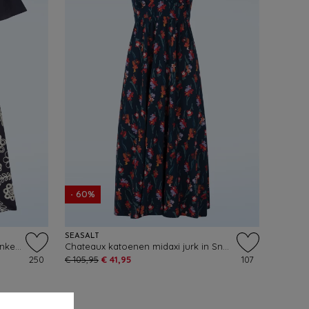
- 60%
SEASALT
Blythe katoenen midaxi jurk in donkerblauw
Chateaux katoenen midaxi jurk in Snapdragon Sea Cave
250
€ 105,95
€ 41,95
107