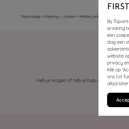
FIRS
Topvintage
>
Kleding
>
Jurken
>
Midaxi jurken
Bij Topvin
ervaring t
een soepel
dag een st
advertent
website o
privacy en
Klik op 'A
ons tot fu
Heb je vragen of heb je hulp nodig bij je b
altijd lat
Accep