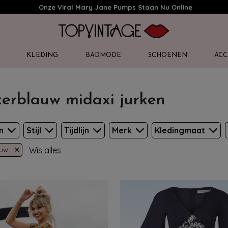
Onze Viral Mary Jane Pumps Staan Nu Online
KLEDING
BADMODE
SCHOENEN
ACC
erblauw midaxi jurken
en
Stijl
Tijdlijn
Merk
Kledingmaat
×
Wis alles
auw