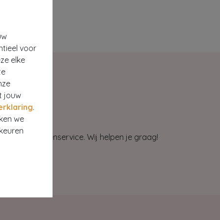
uw
ntieel voor
ze elke
te
nze
t jouw
erklaring
.
rken we
rkeuren
et onze klantenservice. Wij helpen je graag!