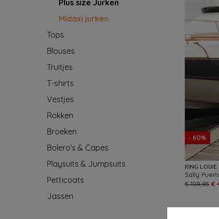
Plus size Jurken
Midaxi jurken
Tops
Blouses
Truitjes
T-shirts
Vestjes
Rokken
Broeken
- 60%
Bolero's & Capes
Playsuits & Jumpsuits
KING LOUIE
Petticoats
€ 109,95
€ 
Jassen