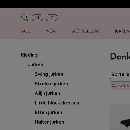
NL
€
SALE
NEW
BEST SELLERS
JURKEN
Kleding
Donk
Jurken
Swing jurken
Sorter
Strakke jurken
Donkerbl
A lijn jurken
Little black dresses
Effen jurken
Halter jurken