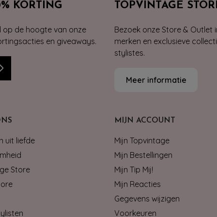
0% KORTING
TOPVINTAGE STOR
jd op de hoogte van onze
Bezoek onze Store & Outlet i
kortingsacties en giveaways.
merken en exclusieve collect
stylistes.
Meer informatie
ONS
MIJN ACCOUNT
 uit liefde
Mijn Topvintage
mheid
Mijn Bestellingen
ge Store
Mijn Tip Mij!
tore
Mijn Reacties
Gegevens wijzigen
ylisten
Voorkeuren