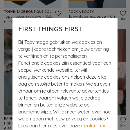
TOPVINTAGE BOUTIQUE COLLECTION
ROCK-A-BOOTY
Topvintage exclusive ~ Sylvie gilet in marineblauw
Topvintage exclusive ~ Charlie gilet in mid blauw
383
114
€ 49,95
€ 89,95
FIRST THINGS FIRST
Bij Topvintage gebruiken we cookies en
vergelijkbare technieken om jouw ervaring
te verfijnen en te personaliseren.
Functionele cookies zijn essentieel voor een
soepel werkende website, terwijl
analytische cookies ons helpen deze elke
dag een stukje beter te maken. We streven
ernaar om je alleen relevante advertenties
te tonen, daarom volgen we je gedrag
binnen en buiten onze website op
- 60%
anonieme wijze. Wil je meer weten over hoe
we omgaan met jouw privacy en cookies?
BANNED RETRO
FEMKIT
Hallie pied de poule gilet in bruin
Lucy gilet in khaki
Lees dan hier alles over onze
cookie- en
934
244
€ 55,95
€ 129,95
€ 51,95