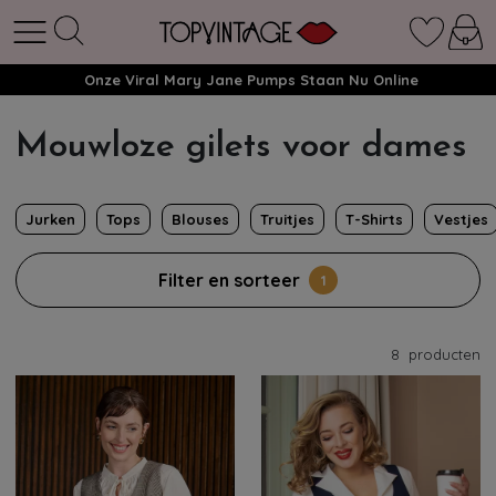
Onze Viral Mary Jane Pumps Staan Nu Online
Mouwloze gilets voor dames
Jurken
Tops
Blouses
Truitjes
T-Shirts
Vestjes
Filter en sorteer
1
8
producten