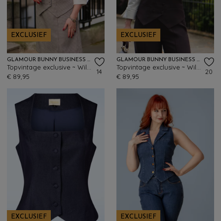
EXCLUSIEF
EXCLUSIEF
GLAMOUR BUNNY BUSINESS BABE
GLAMOUR BUNNY BUSINESS BABE
Topvintage exclusive ~ Willow gilet in pied de poule
Topvintage exclusive ~ Willow gilet in bruin
14
20
€ 89,95
€ 89,95
EXCLUSIEF
EXCLUSIEF