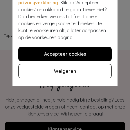
privacyverklaring
. Klik op 'Accepteer
cookies' om akkoord te gaan. Liever niet?
Dan beperken we ons tot functionele
cookies en vergelijkbare technieken. Je
kunt je voorkeuren altijd later aanpassen
Topvintage
>
Kleding
>
Jassen
>
Gilets
op de voorkeuren pagina.
Accepteer cookies
Weigeren
Hey gorgeous
Heb je vragen of heb je hulp nodig bij je bestelling? Lees
onze veelgestelde vragen of neem contact op met onze
klantenservice. Wij helpen je graag!
Klantenservice