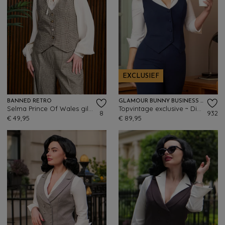
EXCLUSIEF
BANNED RETRO
GLAMOUR BUNNY BUSINESS BABE
Selma Prince Of Wales gilet in bruin
Topvintage exclusive ~ Dianne gilet in navy
8
932
€ 49,95
€ 89,95