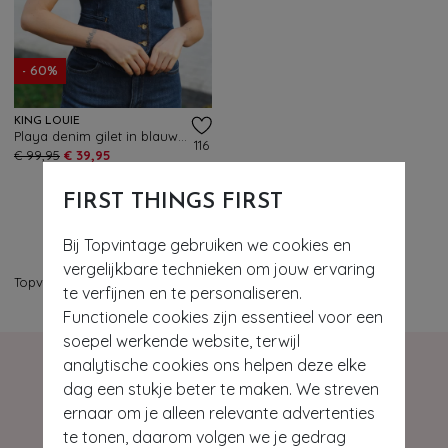
- 60%
KING LOUIE
Playa denim gilet in blauw tint
116
€ 99,95
€ 39,95
FIRST THINGS FIRST
Bij Topvintage gebruiken we cookies en
vergelijkbare technieken om jouw ervaring
Topvintage
>
Kleding
>
Jassen
>
Gilets
te verfijnen en te personaliseren.
Functionele cookies zijn essentieel voor een
soepel werkende website, terwijl
analytische cookies ons helpen deze elke
dag een stukje beter te maken. We streven
ernaar om je alleen relevante advertenties
te tonen, daarom volgen we je gedrag