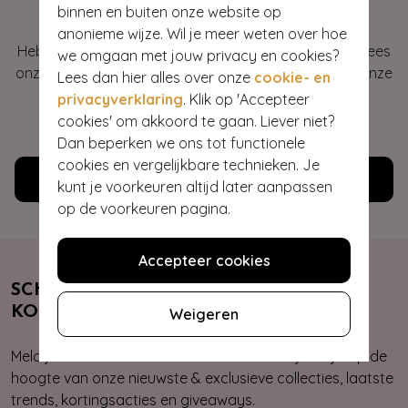
Hey gorgeous
binnen en buiten onze website op
anonieme wijze. Wil je meer weten over hoe
Heb je vragen of heb je hulp nodig bij je bestelling? Lees
we omgaan met jouw privacy en cookies?
onze veelgestelde vragen of neem contact op met onze
Lees dan hier alles over onze
cookie- en
klantenservice. Wij helpen je graag!
privacyverklaring
. Klik op 'Accepteer
cookies' om akkoord te gaan. Liever niet?
WE ZIJN NU OPEN
Dan beperken we ons tot functionele
cookies en vergelijkbare technieken. Je
Klantenservice
kunt je voorkeuren altijd later aanpassen
op de voorkeuren pagina.
Accepteer cookies
SCHRIJF JE NU IN & ONTVANG 10%
KORTING
Weigeren
Meld je aan voor onze nieuwsbrief. Zo ben je altijd op de
hoogte van onze nieuwste & exclusieve collecties, laatste
trends, kortingsacties en giveaways.