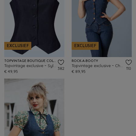
EXCLUSIEF
EXCLUSIEF
TOPVINTAGE BOUTIQUE COLLECTION
ROCK-A-BOOTY
Topvintage exclusive ~ Sylvie gilet in marineblauw
Topvintage exclusive ~ Charlie gilet in mid blauw
382
110
€ 49,95
€ 89,95