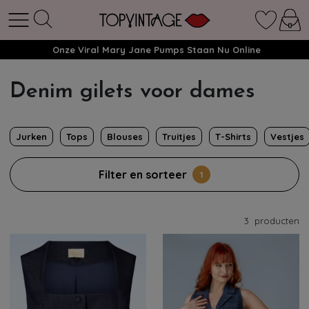
Onze Viral Mary Jane Pumps Staan Nu Online
Denim gilets voor dames
Jurken
Tops
Blouses
Truitjes
T-Shirts
Vestjes
Filter en sorteer
1
3
producten