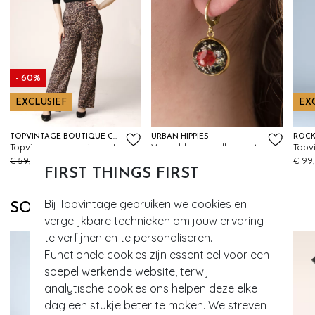
- 60%
EXCLUSIEF
EX
TOPVINTAGE BOUTIQUE COLLECTION
URBAN HIPPIES
ROCK
Topvintage exclusive ~ Jazzy pantalon in luipaard
Vergulde oorbellen met gedroogde bloemen in rood
118
501
€ 59,95
€ 23,95
€ 19,95
€ 99
FIRST THINGS FIRST
Bij Topvintage gebruiken we cookies en
SOORTGELIJKE PRODUCTEN
vergelijkbare technieken om jouw ervaring
te verfijnen en te personaliseren.
Functionele cookies zijn essentieel voor een
soepel werkende website, terwijl
analytische cookies ons helpen deze elke
dag een stukje beter te maken. We streven