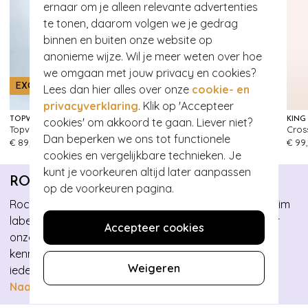
ernaar om je alleen relevante advertenties
te tonen, daarom volgen we je gedrag
binnen en buiten onze website op
anonieme wijze. Wil je meer weten over hoe
we omgaan met jouw privacy en cookies?
EXCLUSIEF
EXCLUSIEF
Lees dan hier alles over onze
cookie- en
privacyverklaring
. Klik op 'Accepteer
cookies' om akkoord te gaan. Liever niet?
TOPVINTAGE BOUTIQUE COLLECTION
TOPVINTAGE BOUTIQUE COLLECTION
KING
Topvintage exclusive ~ Milly gebreide jurk in navy
Topvintage exclusive ~ Milly gebreide jurk in bordeauxrood
Cross
215
243
Dan beperken we ons tot functionele
€ 89,95
€ 89,95
€ 99
cookies en vergelijkbare technieken. Je
kunt je voorkeuren altijd later aanpassen
ROCK-A-BOOTY
op de voorkeuren pagina.
Rock YOUR booty met de collectie van ons eigen denim
label Rock-a-Booty! Deze collectie is ontworpen door
Accepteer cookies
onze designers waarbij de donkere denimstof
kenmerkend is en de verschillende pasvormen voor
Weigeren
iedere vrouw geschikt zijn!
Naar collectie