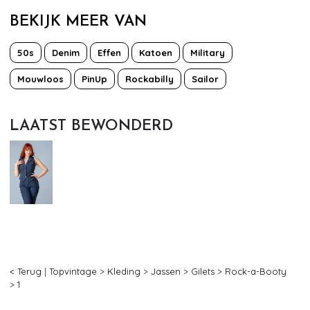
BEKIJK MEER VAN
50s
Denim
Effen
Katoen
Military
Mouwloos
PinUp
Rockabilly
Sailor
LAATST BEWONDERD
< Terug
|
Topvintage
>
Kleding
>
Jassen
>
Gilets
>
Rock-a-Booty
>
1