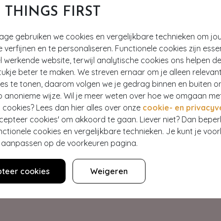
T THINGS FIRST
tage gebruiken we cookies en vergelijkbare technieken om jo
e verfijnen en te personaliseren. Functionele cookies zijn esse
 werkende website, terwijl analytische cookies ons helpen de
ukje beter te maken. We streven ernaar om je alleen relevan
ies te tonen, daarom volgen we je gedrag binnen en buiten o
p anonieme wijze. Wil je meer weten over hoe we omgaan me
Hey gorgeous
 cookies? Lees dan hier alles over onze
cookie- en privacyv
ccepteer cookies' om akkoord te gaan. Liever niet? Dan bepe
nctionele cookies en vergelijkbare technieken. Je kunt je voo
estelling? Lees onze veelgestelde vragen of neem contact op m
er aanpassen op de voorkeuren pagina.
Klantenservice
teer cookies
Weigeren