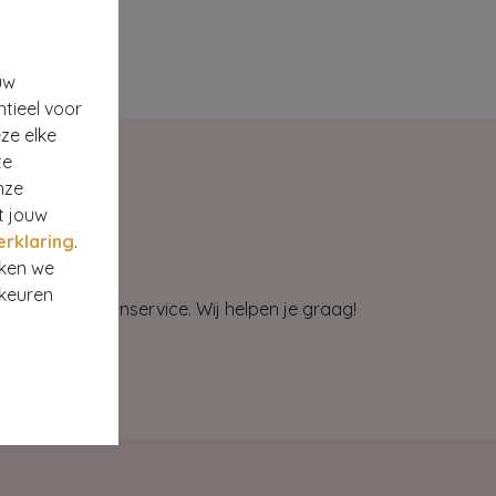
uw
ntieel voor
ze elke
te
nze
t jouw
erklaring
.
rken we
rkeuren
et onze klantenservice. Wij helpen je graag!