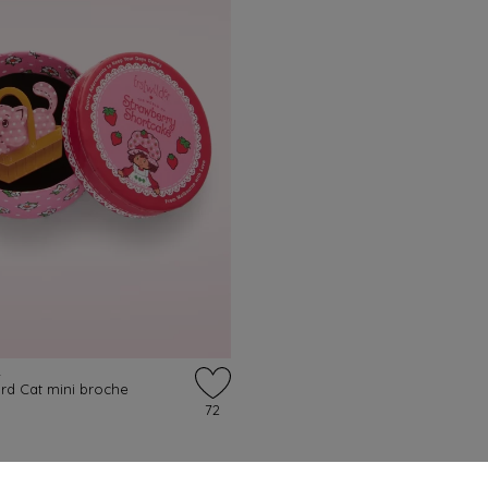
R
rd Cat mini broche
72