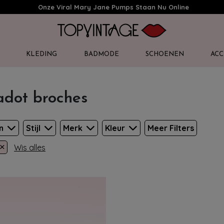
Onze Viral Mary Jane Pumps Staan Nu Online
KLEDING
BADMODE
SCHOENEN
ACC
adot broches
en
Stijl
Merk
Kleur
Meer Filters
×
Wis alles