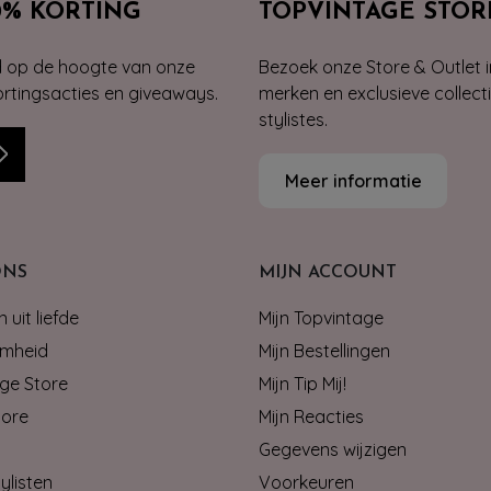
0% KORTING
TOPVINTAGE STOR
jd op de hoogte van onze
Bezoek onze Store & Outlet i
kortingsacties en giveaways.
merken en exclusieve collect
stylistes.
Meer informatie
ONS
MIJN ACCOUNT
 uit liefde
Mijn Topvintage
mheid
Mijn Bestellingen
ge Store
Mijn Tip Mij!
tore
Mijn Reacties
Gegevens wijzigen
ylisten
Voorkeuren