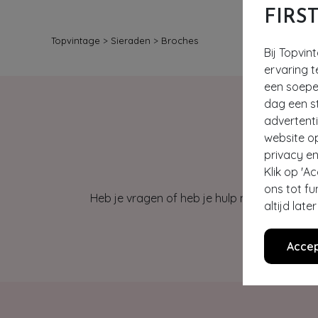
FIRS
Topvintage
>
Sieraden
>
Broches
Bij Topvin
ervaring t
een soepel
dag een st
advertent
website o
privacy en
Klik op 'A
ons tot fu
Heb je vragen of heb je hulp nodig bij je b
altijd lat
Accep