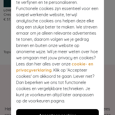
te verfijnen en te personaliseren.
Functionele cookies zijn essentieel voor een
LOVELY
soepel werkende website, terwijl
Crescent Moon broche in goud en blauw
167
€ 37,95
analytische cookies ons helpen deze elke
dag een stukje beter te maken. We streven
ernaar om je alleen relevante advertenties
te tonen, daarom volgen we je gedrag
binnen en buiten onze website op
anonieme wijze. Wil je meer weten over hoe
Topvintage
>
Sieraden
>
Broches
we omgaan met jouw privacy en cookies?
Lees dan hier alles over onze
cookie- en
privacyverklaring
. Klik op 'Accepteer
cookies' om akkoord te gaan. Liever niet?
Dan beperken we ons tot functionele
cookies en vergelijkbare technieken. Je
Hey gorgeous
kunt je voorkeuren altijd later aanpassen
op de voorkeuren pagina.
Heb je vragen of heb je hulp nodig bij je bestelling? Lees