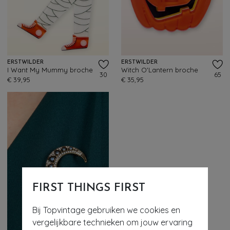
ERSTWILDER
ERSTWILDER
I Want My Mummy broche
Witch O'Lantern broche
30
65
€ 39,95
€ 35,95
FIRST THINGS FIRST
Bij Topvintage gebruiken we cookies en
vergelijkbare technieken om jouw ervaring