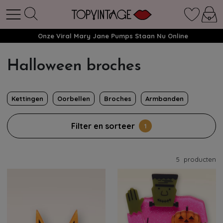
Onze Viral Mary Jane Pumps Staan Nu Online
Halloween broches
Kettingen
Oorbellen
Broches
Armbanden
Filter en sorteer
1
5
producten