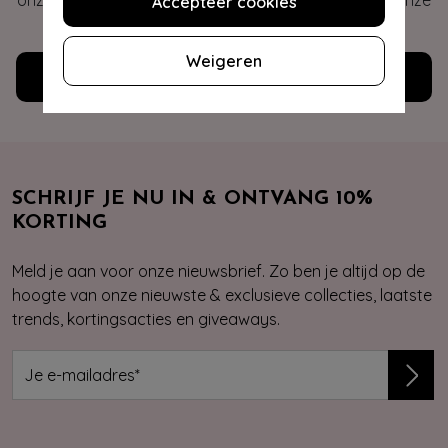
onze veelgestelde vragen of neem contact op met onze
Accepteer cookies
klantenservice. Wij helpen je graag!
Weigeren
Klantenservice
SCHRIJF JE NU IN & ONTVANG 10%
KORTING
Meld je aan voor onze nieuwsbrief. Zo ben je altijd op de
hoogte van onze nieuwste & exclusieve collecties, laatste
trends, kortingsacties en giveaways.