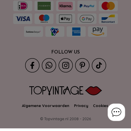
FOLLOW US
Algemene Voorwaarden
Privacy
Cookies
© Topvintage.nl 2008 -
2026