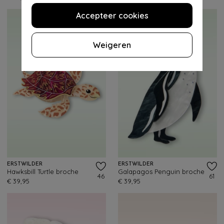
Accepteer cookies
Weigeren
ERSTWILDER
ERSTWILDER
Hawksbill Turtle broche
Galapagos Penguin broche
46
61
€ 39,95
€ 39,95