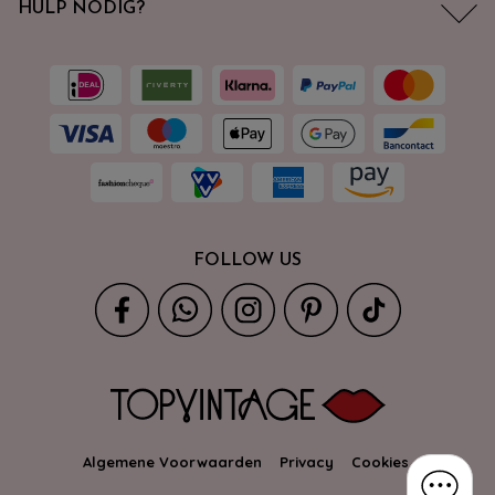
HULP NODIG?
FOLLOW US
Algemene Voorwaarden
Privacy
Cookies