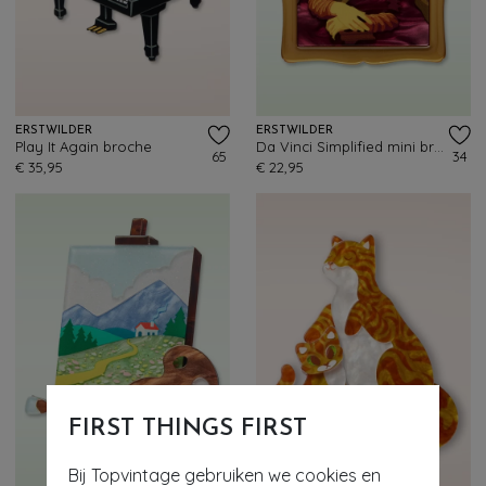
ERSTWILDER
ERSTWILDER
Play It Again broche
Da Vinci Simplified mini broche
65
34
€ 35,95
€ 22,95
FIRST THINGS FIRST
Bij Topvintage gebruiken we cookies en
- 60%