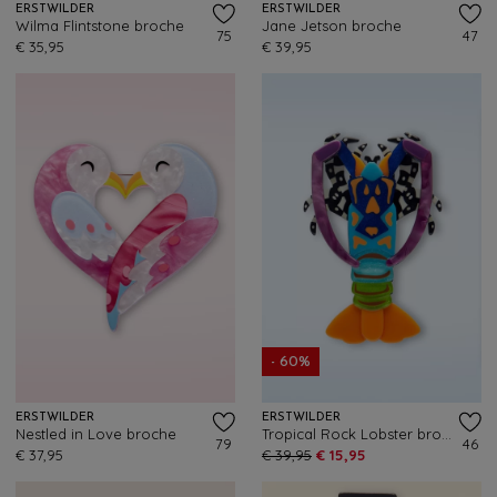
ERSTWILDER
ERSTWILDER
Wilma Flintstone broche
Jane Jetson broche
75
47
€ 35,95
€ 39,95
- 60%
ERSTWILDER
ERSTWILDER
Nestled in Love broche
Tropical Rock Lobster broche
79
46
€ 37,95
€ 39,95
€ 15,95