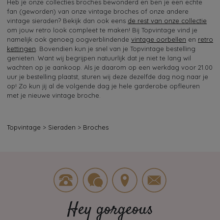
Heb je onze collecties broches bewonderd en ben je een echte
fan (geworden) van onze vintage broches of onze andere
vintage sieraden? Bekijk dan ook eens
de rest van onze collectie
om jouw retro look compleet te maken! Bij Topvintage vind je
namelijk ook genoeg oogverblindende
vintage oorbellen
en
retro
kettingen
. Bovendien kun je snel van je Topvintage bestelling
genieten. Want wij begrijpen natuurlijk dat je niet te lang wil
wachten op je aankoop. Als je daarom op een werkdag voor 21.00
uur je bestelling plaatst, sturen wij deze dezelfde dag nog naar je
op! Zo kun jij al de volgende dag je hele garderobe opfleuren
met je nieuwe vintage broche.
Topvintage
>
Sieraden
>
Broches
Hey gorgeous