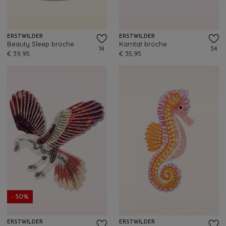
ERSTWILDER
ERSTWILDER
Beauty Sleep broche
Karntat broche
14
34
€ 39,95
€ 35,95
- 50%
ERSTWILDER
ERSTWILDER