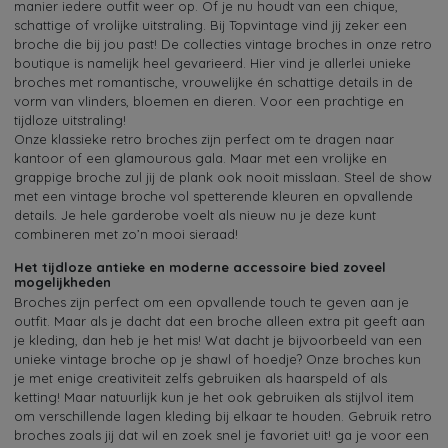
manier iedere outfit weer op. Of je nu houdt van een chique,
schattige of vrolijke uitstraling. Bij Topvintage vind jij zeker een
broche die bij jou past! De collecties vintage broches in onze retro
boutique is namelijk heel gevarieerd. Hier vind je allerlei unieke
broches met romantische, vrouwelijke én schattige details in de
vorm van vlinders, bloemen en dieren. Voor een prachtige en
tijdloze uitstraling!
Onze klassieke retro broches zijn perfect om te dragen naar
kantoor of een glamourous gala. Maar met een vrolijke en
grappige broche zul jij de plank ook nooit misslaan. Steel de show
met een vintage broche vol spetterende kleuren en opvallende
details. Je hele garderobe voelt als nieuw nu je deze kunt
combineren met zo’n mooi sieraad!
Het tijdloze antieke en moderne accessoire bied zoveel
mogelijkheden
Broches zijn perfect om een opvallende touch te geven aan je
outfit. Maar als je dacht dat een broche alleen extra pit geeft aan
je kleding, dan heb je het mis! Wat dacht je bijvoorbeeld van een
unieke vintage broche op je shawl of hoedje? Onze broches kun
je met enige creativiteit zelfs gebruiken als haarspeld of als
ketting! Maar natuurlijk kun je het ook gebruiken als stijlvol item
om verschillende lagen kleding bij elkaar te houden. Gebruik retro
broches zoals jij dat wil en zoek snel je favoriet uit! ga je voor een