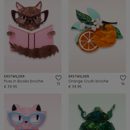
ERSTWILDER
ERSTWILDER
Puss in Books broche
Orange Crush broche
13
16
€ 39,95
€ 39,95