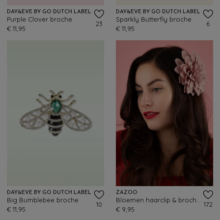
DAY&EVE BY GO DUTCH LABEL
DAY&EVE BY GO DUTCH LABEL
Purple Clover broche
Sparkly Butterfly broche
23
6
€ 11,95
€ 11,95
DAY&EVE BY GO DUTCH LABEL
ZAZOO
Big Bumblebee broche
Bloemen haarclip & broche in oudroze
10
172
€ 11,95
€ 9,95