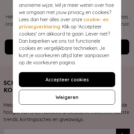
Hey gorgeous
anonieme wijze. Wil je meer weten over hoe
we omgaan met jouw privacy en cookies?
Heb je vragen of heb je hulp nodig bij je bestelling? Lees
Lees dan hier alles over onze
cookie- en
onze veelgestelde vragen of neem contact op met onze
privacyverklaring
. Klik op 'Accepteer
klantenservice. Wij helpen je graag!
cookies' om akkoord te gaan. Liever niet?
Dan beperken we ons tot functionele
Klantenservice
cookies en vergelijkbare technieken. Je
kunt je voorkeuren altijd later aanpassen
op de voorkeuren pagina.
Accepteer cookies
SCHRIJF JE NU IN & ONTVANG 10%
KORTING
Weigeren
Meld je aan voor onze nieuwsbrief. Zo ben je altijd op de
hoogte van onze nieuwste & exclusieve collecties, laatste
trends, kortingsacties en giveaways.