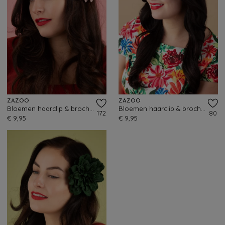
ZAZOO
ZAZOO
Bloemen haarclip & broche in oudroze
Bloemen haarclip & broche in fuchsia roze
172
80
€ 9,95
€ 9,95