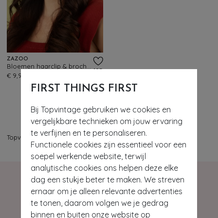
ZAZOO
Bloemen haarclip & broche in flesgroen
185
€ 9,95
FIRST THINGS FIRST
Bij Topvintage gebruiken we cookies en
vergelijkbare technieken om jouw ervaring
te verfijnen en te personaliseren.
Topvintage
>
Sieraden
>
Broches
Functionele cookies zijn essentieel voor een
soepel werkende website, terwijl
analytische cookies ons helpen deze elke
dag een stukje beter te maken. We streven
ernaar om je alleen relevante advertenties
te tonen, daarom volgen we je gedrag
binnen en buiten onze website op