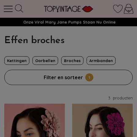
Onze Viral Mary Jane Pumps Staan Nu Online
Effen broches
Kettingen
Oorbellen
Broches
Armbanden
Filter en sorteer
1
3
producten