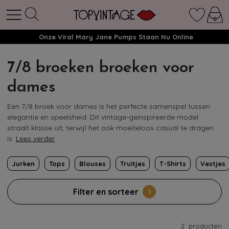
Onze Viral Mary Jane Pumps Staan Nu Online
7/8 broeken broeken voor
dames
Een 7/8 broek voor dames is het perfecte samenspel tussen
elegantie en speelsheid. Dit vintage-geïnspireerde model
straalt klasse uit, terwijl het ook moeiteloos casual te dragen
is.
Lees verder
Jurken
Tops
Blouses
Truitjes
T-Shirts
Vestjes
Filter en sorteer
1
2
producten