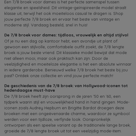
Een 7/8 broek voor dames is het perfecte samenspel tussen
elegantie en speelsheid. Dit vintage-geïnspireerde model straalt
klasse uit, terwijl het ook moeiteloos casual te dragen is. Shop
jouw perfecte 7/8 broek en ervaar het beste van vintage en
moderne stijl. Vandaag besteld, snel in huis!
De 7/8 broek voor dames: tijdloos, vrouwelijk en altijd stijlvol
Of je nu een dag op kantoor hebt, een avondje uit plant of
gewoon een stijlvolle, comfortabele outfit zoekt, de 7/8 lengte
broek is jouw beste vriend. Dit klassieke model bewijst dat mode
niet alleen mooi, maar ook praktisch kan zijn. Door de
veelzijdigheid en moeiteloze elegantie is het een absolute winnaar
in iedere garderobe. Benieuwd welke 7/8 broek het beste bij jou
past? Ontdek onze collectie en vind jouw perfecte match!
De geschiedenis van de 7/8 broek: van Hollywood-iconen tot
hedendaagse must-have
De 7/8 broek heeft zijn oorsprong in de jaren ’50 en ’60, een
tijdperk waarin stijl en vrouwelijkheid hand in hand gingen. Mode-
iconen zoals Audrey Hepburn en Brigitte Bardot droegen deze
broeken met een ongeëvenaarde charme, waardoor ze symbool
werden voor een tijdloze, verfijnde look. Oorspronkelijk
ontworpen als een speelse variant op de traditionele lange broek,
groeide de 7/8 lengte broek uit tot een veelzijdig mode-item.