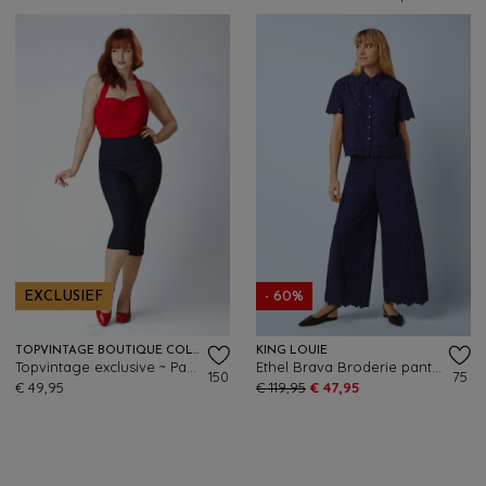
EXCLUSIEF
- 60%
TOPVINTAGE BOUTIQUE COLLECTION
KING LOUIE
Topvintage exclusive ~ Paola capri broek in marineblauw
Ethel Brava Broderie pantalon in beacon blauw
150
75
€ 49,95
€ 119,95
€ 47,95