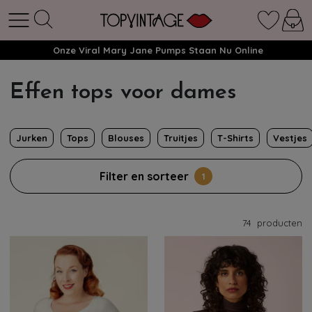
Onze Viral Mary Jane Pumps Staan Nu Online
Effen tops voor dames
Jurken
Tops
Blouses
Truitjes
T-Shirts
Vestjes
Filter en sorteer
1
74
producten