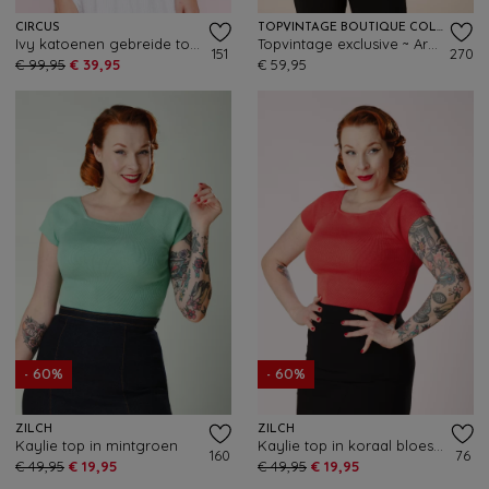
CIRCUS
TOPVINTAGE BOUTIQUE COLLECTION
Ivy katoenen gebreide top in rood
Topvintage exclusive ~ Arabella top in zwart
151
270
€ 99,95
€ 39,95
€ 59,95
- 60%
- 60%
ZILCH
ZILCH
Kaylie top in mintgroen
Kaylie top in koraal bloesem
160
76
€ 49,95
€ 19,95
€ 49,95
€ 19,95