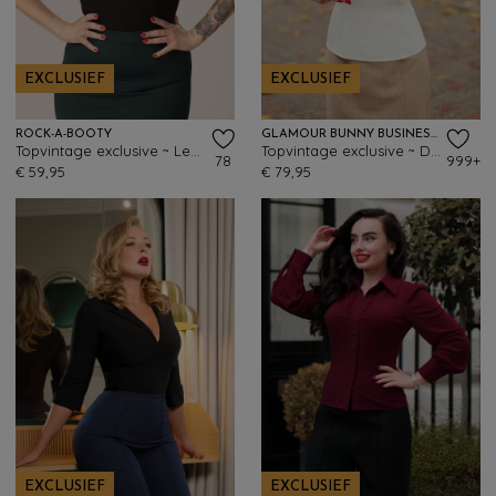
EXCLUSIEF
EXCLUSIEF
ROCK-A-BOOTY
GLAMOUR BUNNY BUSINESS BABE
Topvintage exclusive ~ Lena top in zwart
Topvintage exclusive ~ Dianne blouse in crispy wit
78
999+
€ 59,95
€ 79,95
EXCLUSIEF
EXCLUSIEF