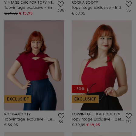
VINTAGE CHIC FOR TOPVINTAGE
ROCK-A-BOOTY
Topvintage exclusive ~ Emma mouwloze slinky top in dieprood
Topvintage exclusive ~ Indie blouse in blauw
388
95
€ 39,95
€ 15,95
€ 69,95
- 50%
EXCLUSIEF
EXCLUSIEF
ROCK-A-BOOTY
TOPVINTAGE BOUTIQUE COLLECTION
Topvintage exclusive ~ Lena top in rood
Topvintage Exclusive ~ Betty Isabella top in rood
59
172
€ 59,95
€ 39,95
€ 19,95