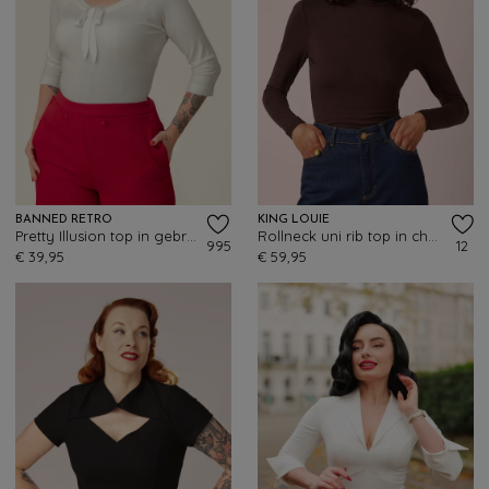
BANNED RETRO
KING LOUIE
Pretty Illusion top in gebroken wit
Rollneck uni rib top in chocoladebruin
995
12
€ 39,95
€ 59,95