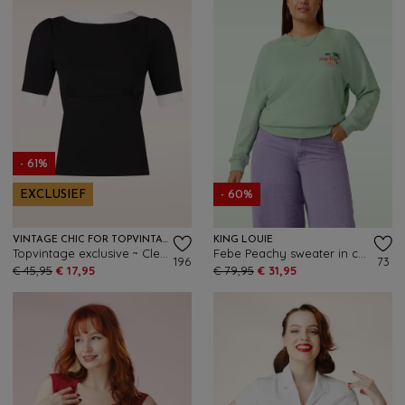
- 61%
EXCLUSIEF
- 60%
VINTAGE CHIC FOR TOPVINTAGE
KING LOUIE
Topvintage exclusive ~ Cleo top in zwart en wit
Febe Peachy sweater in cameo groen
196
73
€ 45,95
€ 17,95
€ 79,95
€ 31,95