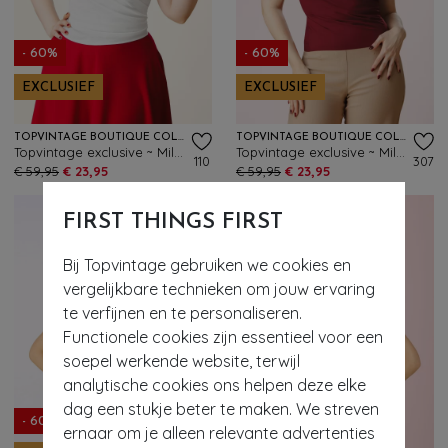
- 60%
- 60%
EXCLUSIEF
EXCLUSIEF
TOPVINTAGE BOUTIQUE COLLECTION
TOPVINTAGE BOUTIQUE COLLECTION
Topvintage exclusive ~ Mila wikkeltop in wit
Topvintage exclusive ~ Mila wikkeltop in bordeauxrood
110
307
€ 59,95
€ 23,95
€ 59,95
€ 23,95
FIRST THINGS FIRST
Bij Topvintage gebruiken we cookies en
vergelijkbare technieken om jouw ervaring
te verfijnen en te personaliseren.
Functionele cookies zijn essentieel voor een
soepel werkende website, terwijl
analytische cookies ons helpen deze elke
dag een stukje beter te maken. We streven
- 60%
- 60%
ernaar om je alleen relevante advertenties