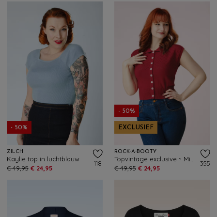
- 50%
- 50%
EXCLUSIEF
ZILCH
ROCK-A-BOOTY
Kaylie top in luchtblauw
Topvintage exclusive ~ Mia gebreide top in rood
118
355
€ 49,95
€ 24,95
€ 49,95
€ 24,95