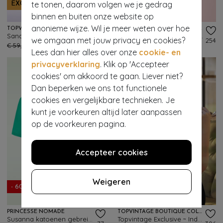
te tonen, daarom volgen we je gedrag
EXCLUSIEF
EXCLUSIEF
binnen en buiten onze website op
anonieme wijze. Wil je meer weten over hoe
TOPVINTAGE BOUTIQUE COLLECTION
TOPVINTAGE BOUTIQUE COLLECTION
Sandra top in paars
Darlene top in lippenstift rood
we omgaan met jouw privacy en cookies?
209
254
€ 59,95
€ 23,95
€ 59,95
€ 23,95
Lees dan hier alles over onze
cookie- en
privacyverklaring
. Klik op 'Accepteer
cookies' om akkoord te gaan. Liever niet?
Dan beperken we ons tot functionele
cookies en vergelijkbare technieken. Je
kunt je voorkeuren altijd later aanpassen
op de voorkeuren pagina.
Accepteer cookies
Weigeren
- 60%
EXCLUSIEF
PRINCESSE NOMADE
TOPVINTAGE BOUTIQUE COLLECTION
Susanna katoenen gebreide top in groen
Topvintage Exclusive ~ Indra blouse in gebroken wit