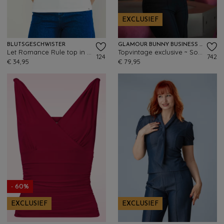
EXCLUSIEF
BLUTSGESCHWISTER
GLAMOUR BUNNY BUSINESS BABE
Let Romance Rule top in Rule Blanc wit
Topvintage exclusive ~ Sophia Lee blouse in wit
124
742
€ 34,95
€ 79,95
- 60%
EXCLUSIEF
EXCLUSIEF