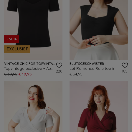
- 50%
EXCLUSIEF
VINTAGE CHIC FOR TOPVINTAGE
BLUTSGESCHWISTER
Topvintage exclusive ~ Aurora Diamond Neck top in zwart
Let Romance Rule top in zwart
220
185
€ 39,95
€ 19,95
€ 34,95