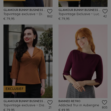
GLAMOUR BUNNY BUSINESS BABE
GLAMOUR BUNNY BUSINESS BABE
Topvintage exclusive ~ Dianne blouse in stijlvol zwart
Topvintage Exclusive ~ Lucy blouse in rood
862
42
€ 79,95
€ 79,95
EXCLUSIEF
GLAMOUR BUNNY BUSINESS BABE
BANNED RETRO
Topvintage exclusive ~ Dianne blouse in karamel
Addicted Trui in Aubergine
21
805
€ 79,95
€ 49,95