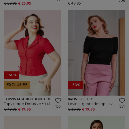
77
306
€ 59,95
€ 23,95
€ 49,95
- 60%
EXCLUSIEF
- 50%
TOPVINTAGE BOUTIQUE COLLECTION
BANNED RETRO
Topvintage Exclusive ~ Lulu blouse in rood
Lavinia gebreide top in zwart
133
251
€ 49,95
€ 19,95
€ 39,95
€ 19,95