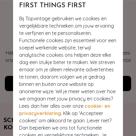
FIRST THINGS FIRST
Bij Topvintage gebruiken we cookies en
vergelijkbare technieken om jouw ervaring
Hey gorgeous
te verfijnen en te personaliseren.
Functionele cookies zijn essentieel voor een
soepel werkende website, terwijl
Heb je vragen of heb je hulp nodig bij je bestelling? Lees
analytische cookies ons helpen deze elke
onze veelgestelde vragen of neem contact op met onze
dag een stukje beter te maken. We streven
klantenservice. Wij helpen je graag!
ernaar om je alleen relevante advertenties
te tonen, daarom volgen we je gedrag
Klantenservice
binnen en buiten onze website op
anonieme wijze. Wil je meer weten over hoe
we omgaan met jouw privacy en cookies?
Lees dan hier alles over onze
cookie- en
privacyverklaring
. Klik op 'Accepteer
cookies' om akkoord te gaan. Liever niet?
SCHRIJF JE NU IN & ONTVANG 10%
Dan beperken we ons tot functionele
KORTING
cookies en vergelijkbare technieken. Je