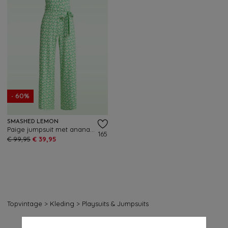
- 60%
SMASHED LEMON
Paige jumpsuit met ananas print in groen
165
€ 99,95
€ 39,95
Topvintage
>
Kleding
>
Playsuits & Jumpsuits