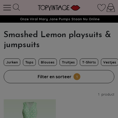
Onze Viral Mary Jane Pumps Staan Nu Online
Smashed Lemon playsuits &
jumpsuits
Jurken
Tops
Blouses
Truitjes
T-Shirts
Vestjes
Filter en sorteer
1
1
product