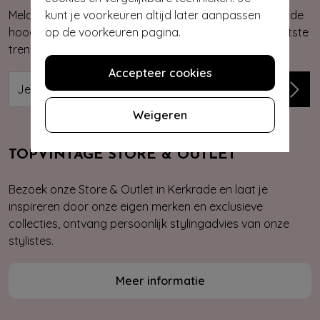
kunt je voorkeuren altijd later aanpassen
Meld je aan voor onze nieuwsbrief. Zo ben je altijd op de
op de voorkeuren pagina.
hoogte van onze nieuwste & exclusieve collecties, laatste
trends, kortingsacties en giveaways.
Accepteer cookies
Weigeren
TOPVINTAGE STORE & OUTLET
Bezoek onze Store & Outlet in Kerkrade en laat je
inspireren door onze eigen merken en exclusieve
collecties, ontvang persoonlijk stylingadvies van onze
stylistes.
Meer informatie