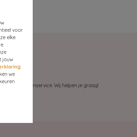
uw
ntieel voor
ze elke
te
nze
t jouw
erklaring
.
rken we
rkeuren
et onze klantenservice. Wij helpen je graag!