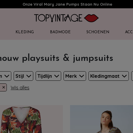
Onze Viral Mary Jane Pumps Staan Nu Online
KLEDING
BADMODE
SCHOENEN
ACC
mouw playsuits & jumpsuits
en
Stijl
Tijdlijn
Merk
Kledingmaat
×
Wis alles