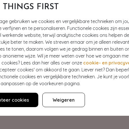
T THINGS FIRST
tage gebruiken we cookies en vergelijkbare technieken om jo
e verfijnen en te personaliseren. Functionele cookies zijn esse
 werkende website, terwijl analytische cookies ons helpen de
ukje beter te maken. We streven ernaar om je alleen relevan
ies te tonen, daarom volgen we je gedrag binnen en buiten o
p anonieme wijze. Wil je meer weten over hoe we omgaan me
Hey gorgeous
 cookies? Lees dan hier alles over onze
cookie- en privacyv
ccepteer cookies' om akkoord te gaan. Liever niet? Dan bepe
nctionele cookies en vergelijkbare technieken. Je kunt je voo
estelling? Lees onze veelgestelde vragen of neem contact op m
er aanpassen op de voorkeuren pagina.
Klantenservice
teer cookies
Weigeren