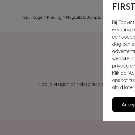
FIRS
Topvintage
>
Kleding
>
Playsuits & Jumpsuits
Bij Topvin
ervaring t
een soepel
dag een st
advertent
website o
privacy en
Klik op 'A
ons tot fu
Heb je vragen of heb je hulp nodig bij je b
altijd lat
Accep