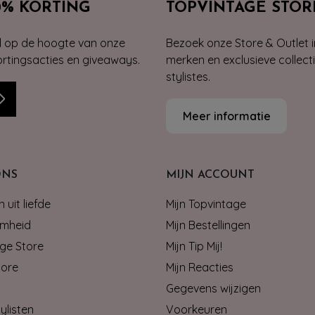
0% KORTING
TOPVINTAGE STOR
jd op de hoogte van onze
Bezoek onze Store & Outlet i
kortingsacties en giveaways.
merken en exclusieve collect
stylistes.
Meer informatie
ONS
MIJN ACCOUNT
 uit liefde
Mijn Topvintage
mheid
Mijn Bestellingen
ge Store
Mijn Tip Mij!
tore
Mijn Reacties
Gegevens wijzigen
ylisten
Voorkeuren