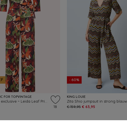
EF
- 60%
IC FOR TOPVINTAGE
KING LOUIE
Topvintage exclusive ~ Leida Leaf Print jumpsuit in multi
Zita Shio jumpsuit in strong blauw
18
€ 159,95
€ 63,95