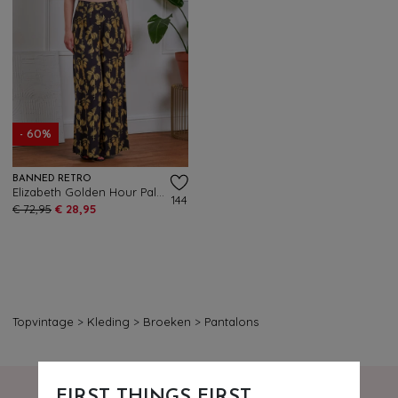
- 60%
BANNED RETRO
Elizabeth Golden Hour Palazzo Trousers in Black
144
€ 72,95
€ 28,95
Topvintage
>
Kleding
>
Broeken
>
Pantalons
FIRST THINGS FIRST