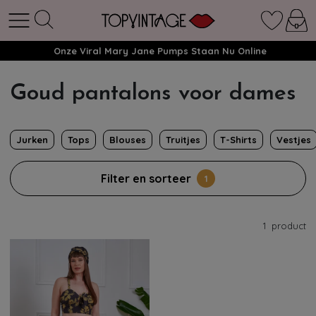
Onze Viral Mary Jane Pumps Staan Nu Online
Goud pantalons voor dames
Jurken
Tops
Blouses
Truitjes
T-Shirts
Vestjes
Filter en sorteer
1
1
product