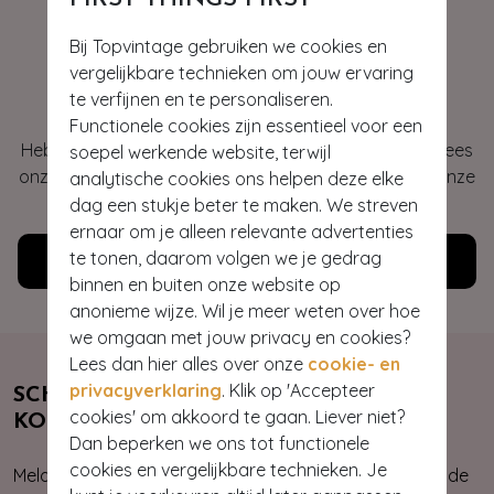
Bij Topvintage gebruiken we cookies en
vergelijkbare technieken om jouw ervaring
Hey gorgeous
te verfijnen en te personaliseren.
Functionele cookies zijn essentieel voor een
Heb je vragen of heb je hulp nodig bij je bestelling? Lees
soepel werkende website, terwijl
onze veelgestelde vragen of neem contact op met onze
analytische cookies ons helpen deze elke
klantenservice. Wij helpen je graag!
dag een stukje beter te maken. We streven
ernaar om je alleen relevante advertenties
te tonen, daarom volgen we je gedrag
Klantenservice
binnen en buiten onze website op
anonieme wijze. Wil je meer weten over hoe
we omgaan met jouw privacy en cookies?
Lees dan hier alles over onze
cookie- en
privacyverklaring
. Klik op 'Accepteer
SCHRIJF JE NU IN & ONTVANG 10%
cookies' om akkoord te gaan. Liever niet?
KORTING
Dan beperken we ons tot functionele
cookies en vergelijkbare technieken. Je
Meld je aan voor onze nieuwsbrief. Zo ben je altijd op de