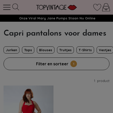
Onze Viral Mary Jane Pumps Staan Nu Online
Capri pantalons voor dames
Jurken
Tops
Blouses
Truitjes
T-Shirts
Vestjes
Filter en sorteer
1
1
product