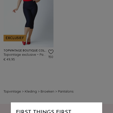
EXCLUSIEF
TOPVINTAGE BOUTIQUE COLLECTION
Topvintage exclusive ~ Paola capri broek in marineblauw
150
€ 49,95
Topvintage
>
Kleding
>
Broeken
>
Pantalons
FIRST THINGS FIRST