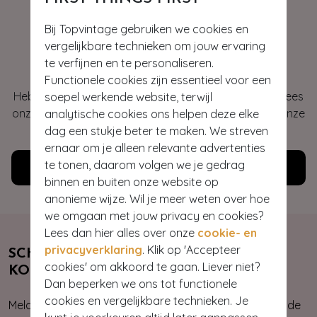
Bij Topvintage gebruiken we cookies en
vergelijkbare technieken om jouw ervaring
Hey gorgeous
te verfijnen en te personaliseren.
Functionele cookies zijn essentieel voor een
Heb je vragen of heb je hulp nodig bij je bestelling? Lees
soepel werkende website, terwijl
onze veelgestelde vragen of neem contact op met onze
analytische cookies ons helpen deze elke
klantenservice. Wij helpen je graag!
dag een stukje beter te maken. We streven
ernaar om je alleen relevante advertenties
te tonen, daarom volgen we je gedrag
Klantenservice
binnen en buiten onze website op
anonieme wijze. Wil je meer weten over hoe
we omgaan met jouw privacy en cookies?
Lees dan hier alles over onze
cookie- en
privacyverklaring
. Klik op 'Accepteer
SCHRIJF JE NU IN & ONTVANG 10%
cookies' om akkoord te gaan. Liever niet?
KORTING
Dan beperken we ons tot functionele
cookies en vergelijkbare technieken. Je
Meld je aan voor onze nieuwsbrief. Zo ben je altijd op de