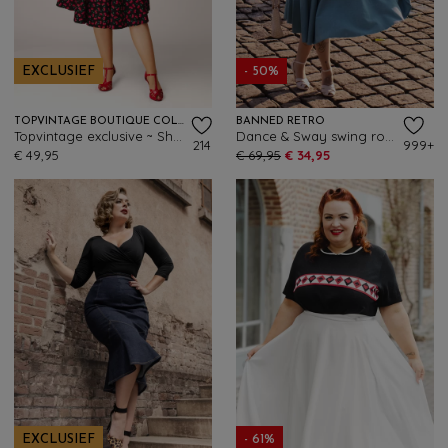
EXCLUSIEF
- 50%
TOPVINTAGE BOUTIQUE COLLECTION
BANNED RETRO
Topvintage exclusive ~ Shelvia Cherry swing rok in zwart
Dance & Sway swing rok in blauw
214
999+
€ 49,95
€ 69,95
€ 34,95
EXCLUSIEF
- 61%