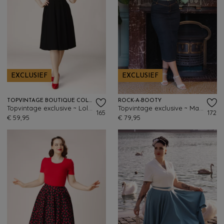
EXCLUSIEF
EXCLUSIEF
TOPVINTAGE BOUTIQUE COLLECTION
ROCK-A-BOOTY
Topvintage exclusive ~ Lola swing rok in zwart
Topvintage exclusive ~ Maxime maxi rok in donker denim
165
172
€ 59,95
€ 79,95