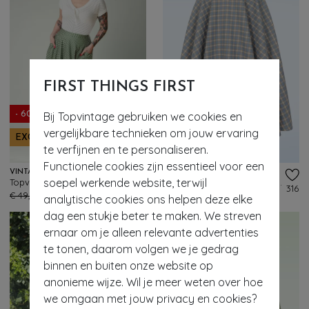
FIRST THINGS FIRST
Bij Topvintage gebruiken we cookies en
- 60%
vergelijkbare technieken om jouw ervaring
EXCLUSIEF
- 60%
te verfijnen en te personaliseren.
Functionele cookies zijn essentieel voor een
VINTAGE CHIC FOR TOPVINTAGE
BANNED RETRO
soepel werkende website, terwijl
Topvintage exclusive ~ Betty gingham swing rok in groen en wit
Cary Sweet Check swing rok in licht staalblauw
165
316
€ 49,95
€ 19,95
€ 59,95
€ 23,95
analytische cookies ons helpen deze elke
dag een stukje beter te maken. We streven
ernaar om je alleen relevante advertenties
te tonen, daarom volgen we je gedrag
binnen en buiten onze website op
anonieme wijze. Wil je meer weten over hoe
we omgaan met jouw privacy en cookies?