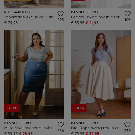
ROCK-A-BOOTY
BANNED RETRO
Topvintage exclusive ~ Rizzo pencil rok in donker denim
Legacy swing rok in gebroken wit
293
105
€ 79,95
€ 55,95
€ 21,95
- 60%
- 50%
BANNED RETRO
BANNED RETRO
Millie Swallow pencil rok in denimblauw
Didi Rope swing rok in crème
536
238
€ 59,95
€ 23,95
€ 75,95
€ 37,95