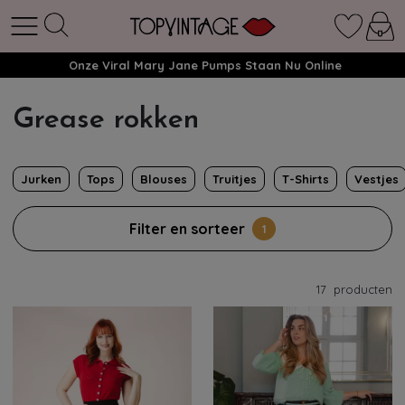
Onze Viral Mary Jane Pumps Staan Nu Online
Grease rokken
Jurken
Tops
Blouses
Truitjes
T-Shirts
Vestjes
Filter en sorteer
1
17
producten