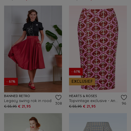
- 61%
- 61%
EXCLUSIEF
BANNED RETRO
HEARTS & ROSES
Legacy swing rok in rood
Topvintage exclusive - Anchor Muse pencil rok in rood en roze
308
96
€ 55,95
€ 21,95
€ 55,95
€ 21,95