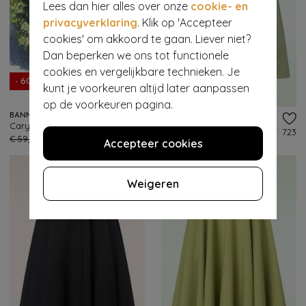
Lees dan hier alles over onze
cookie- en
privacyverklaring
. Klik op 'Accepteer
cookies' om akkoord te gaan. Liever niet?
Dan beperken we ons tot functionele
cookies en vergelijkbare technieken. Je
- 60%
- 60%
kunt je voorkeuren altijd later aanpassen
op de voorkeuren pagina.
BANNED RETRO
BANNED RETRO
Cary Sweet Check swing rok in roze
Didi Check swing rok in olijfgroen en wit
232
723
€ 59,95
€ 23,95
€ 59,95
€ 23,95
Accepteer cookies
Weigeren