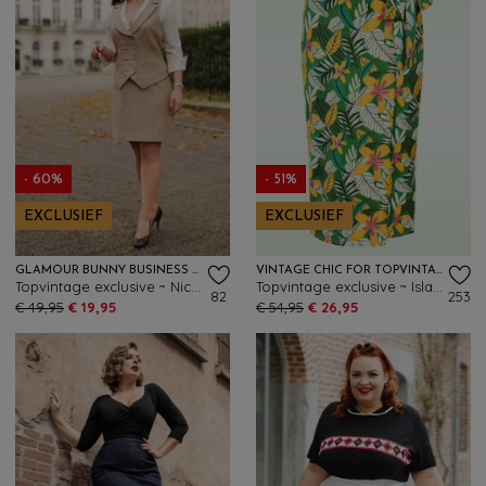
- 60%
- 51%
EXCLUSIEF
EXCLUSIEF
GLAMOUR BUNNY BUSINESS BABE
VINTAGE CHIC FOR TOPVINTAGE
Topvintage exclusive ~ Nicky Pinstripe rok in latte
Topvintage exclusive ~ Isla Paradise wikkelrok in groen en multi
82
253
€ 49,95
€ 19,95
€ 54,95
€ 26,95