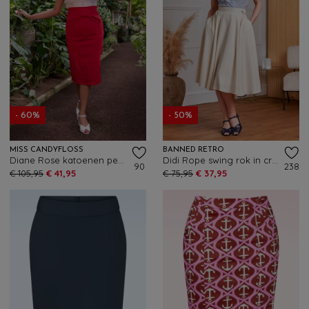
- 60%
- 50%
MISS CANDYFLOSS
BANNED RETRO
Diane Rose katoenen pencil rok in rood
Didi Rope swing rok in crème
90
238
€ 105,95
€ 41,95
€ 75,95
€ 37,95