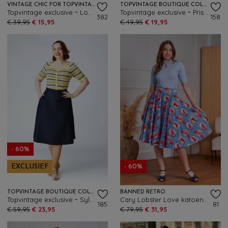
VINTAGE CHIC FOR TOPVINTAGE
TOPVINTAGE BOUTIQUE COLLECTION
Topvintage exclusive ~ Loreen Bengaline Striped Pencil rok in denim en wit
Topvintage exclusive ~ Priscialla Pearl gebreide a-lijn rok in wit
382
158
€ 39,95
€ 15,95
€ 49,95
€ 19,95
- 60%
EXCLUSIEF
- 60%
TOPVINTAGE BOUTIQUE COLLECTION
BANNED RETRO
Topvintage exclusive ~ Sylvie a-lijn rok in marineblauw
Cary Lobster Love katoenen swing rok in blauw
185
81
€ 59,95
€ 23,95
€ 79,95
€ 31,95