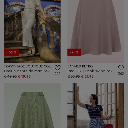
- 60%
- 61%
TOPVINTAGE BOUTIQUE COLLECTION
BANNED RETRO
Evelyn gebreide maxi rok in gebroken wit
Rita Silky Look swing rok in oudroze
225
362
€ 49,95
€ 19,95
€ 55,95
€ 21,95