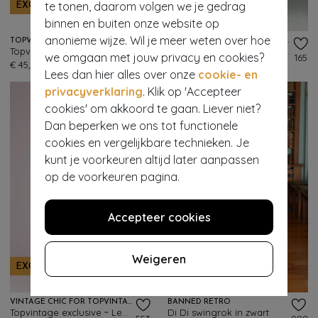
te tonen, daarom volgen we je gedrag
EXCLUSIEF
EXCLUSIEF
binnen en buiten onze website op
anonieme wijze. Wil je meer weten over hoe
TOPVINTAGE BOUTIQUE COLLECTION
VINTAGE CHIC FOR TOPVINTAGE
Topvintage exclusive ~ Felina pencil rok in luipaard
Topvintage exclusive ~ Betty gingham swing rok in groen en wit
we omgaan met jouw privacy en cookies?
154
165
€ 45,95
€ 49,95
€ 19,95
Lees dan hier alles over onze
cookie- en
privacyverklaring
. Klik op 'Accepteer
cookies' om akkoord te gaan. Liever niet?
Dan beperken we ons tot functionele
cookies en vergelijkbare technieken. Je
kunt je voorkeuren altijd later aanpassen
op de voorkeuren pagina.
Accepteer cookies
Weigeren
EXCLUSIEF
VINTAGE CHIC FOR TOPVINTAGE
BANNED RETRO
Topvintage exclusive ~ Lena lederlook pencil rok in rood
Di Di swingrok in zwart