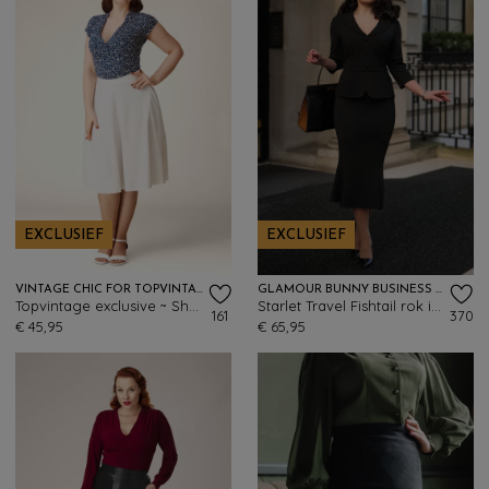
EXCLUSIEF
EXCLUSIEF
VINTAGE CHIC FOR TOPVINTAGE
GLAMOUR BUNNY BUSINESS BABE
Topvintage exclusive ~ Sheila swing rok in gebroken wit
Starlet Travel Fishtail rok in zwart
161
370
€ 45,95
€ 65,95