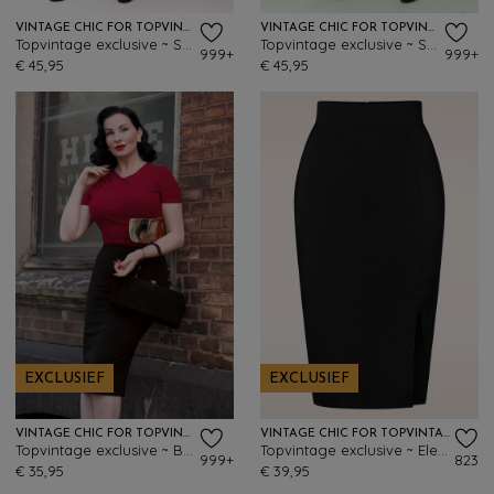
VINTAGE CHIC FOR TOPVINTAGE
VINTAGE CHIC FOR TOPVINTAGE
Topvintage exclusive ~ Sheila swingrok in zwart
Topvintage exclusive ~ Sheila swingrok in bosgroen
999+
999+
€ 45,95
€ 45,95
EXCLUSIEF
EXCLUSIEF
VINTAGE CHIC FOR TOPVINTAGE
VINTAGE CHIC FOR TOPVINTAGE
Topvintage exclusive ~ Bella midi-rok in zwart
Topvintage exclusive ~ Eleonora pencilrok in zwart
999+
823
€ 35,95
€ 39,95