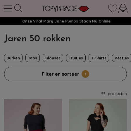
Onze Viral Mary Jane Pumps Staan Nu Online
Jaren 50 rokken
Jurken
Tops
Blouses
Truitjes
T-Shirts
Vestjes
Filter en sorteer
1
55
producten