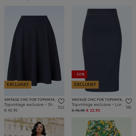
- 50%
EXCLUSIEF
EXCLUSIEF
VINTAGE CHIC FOR TOPVINTAGE
VINTAGE CHIC FOR TOPVINTAGE
Topvintage exclusive ~ Sheila swing rok in marineblauw
Topvintage exclusive ~ Loreen Bengaline Denim pencil rok in donkerblauw
522
165
€ 45,95
€ 45,95
€ 22,95