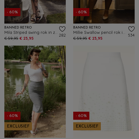
- 60%
- 60%
BANNED RETRO
BANNED RETRO
Mila Striped swing rok in zwart en wit
Millie Swallow pencil rok in denimblauw
282
534
€ 59,95
€ 23,95
€ 59,95
€ 23,95
- 60%
- 60%
EXCLUSIEF
EXCLUSIEF