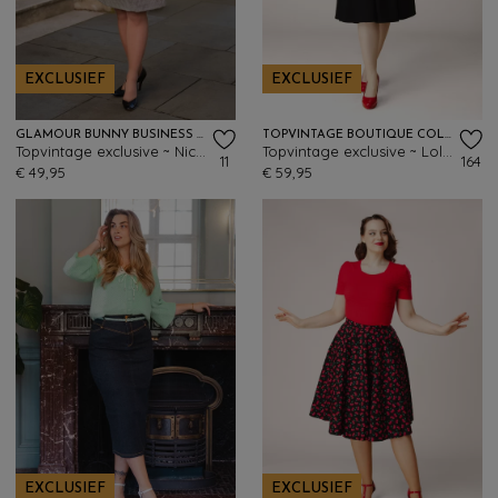
EXCLUSIEF
EXCLUSIEF
GLAMOUR BUNNY BUSINESS BABE
TOPVINTAGE BOUTIQUE COLLECTION
Topvintage exclusive ~ Nicky rok in pied de poule
Topvintage exclusive ~ Lola swing rok in zwart
11
164
€ 49,95
€ 59,95
EXCLUSIEF
EXCLUSIEF