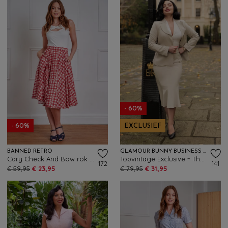
- 60%
- 60%
EXCLUSIEF
BANNED RETRO
GLAMOUR BUNNY BUSINESS BABE
Cary Check And Bow rok in rood
Topvintage Exclusive ~ The Vedette Fishtail rok in zand
172
141
€ 59,95
€ 23,95
€ 79,95
€ 31,95