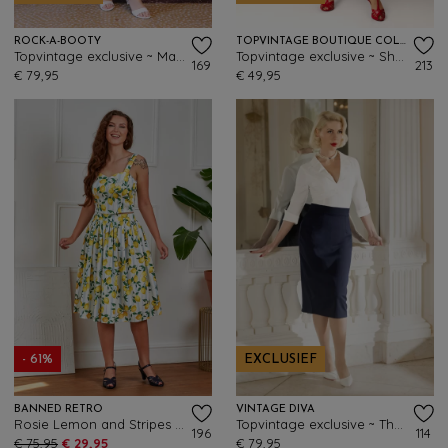
ROCK-A-BOOTY
TOPVINTAGE BOUTIQUE COLLECTION
Topvintage exclusive ~ Maxime maxi rok in donker denim
Topvintage exclusive ~ Shelvia Cherry swing rok in zwart
169
213
€ 79,95
€ 49,95
- 61%
EXCLUSIEF
BANNED RETRO
VINTAGE DIVA
Rosie Lemon and Stripes katoenen swing rok in wit
Topvintage exclusive ~ The Lana Lynn pencil rok in navy
196
114
€ 75,95
€ 29,95
€ 79,95