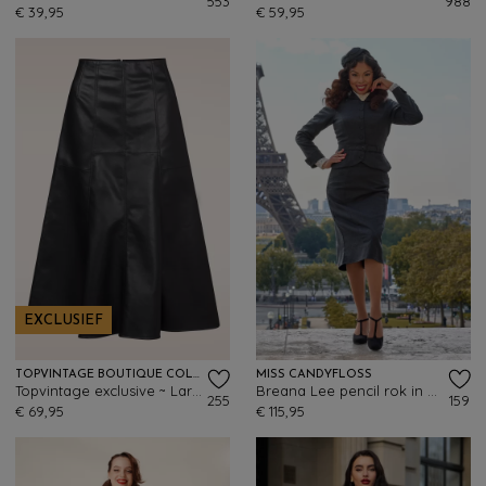
553
988
€ 39,95
€ 59,95
EXCLUSIEF
TOPVINTAGE BOUTIQUE COLLECTION
MISS CANDYFLOSS
Topvintage exclusive ~ Lara Faux Leather Midi rok in zwart
Breana Lee pencil rok in middernachtblauw
255
159
€ 69,95
€ 115,95