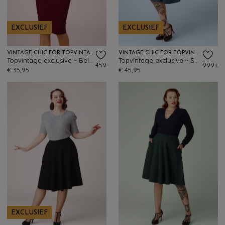
EXCLUSIEF
EXCLUSIEF
VINTAGE CHIC FOR TOPVINTAGE
VINTAGE CHIC FOR TOPVINTAGE
Topvintage exclusive ~ Bella midi-rok in wijnrood
Topvintage exclusive ~ Sheila swingrok in petrol blauw
459
999+
€ 35,95
€ 45,95
EXCLUSIEF