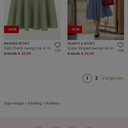
- 60%
- 50%
BANNED RETRO
HEARTS & ROSES
Didi Check swing rok in olijfgroen en wit
Suzie Striped swing rok in navy en wit
723
709
€ 59,95
€ 23,95
€ 65,95
€ 32,95
2
Volgende
1
Topvintage
>
Kleding
>
Rokken