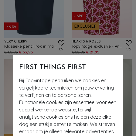
- 61%
- 61%
EXCLUSIEF
VERY CHERRY
HEARTS & ROSES
Klassieke pencil rok in marineblauw
Topvintage exclusive - Anchor Muse pencil rok in rood en roze
69
96
€ 85,95
€ 33,95
€ 55,95
€ 21,95
FIRST THINGS FIRST
Bij Topvintage gebruiken we cookies en
vergelijkbare technieken om jouw ervaring
te verfijnen en te personaliseren.
Functionele cookies zijn essentieel voor een
soepel werkende website, terwijl
analytische cookies ons helpen deze elke
dag een stukje beter te maken. We streven
- 60%
ernaar om je alleen relevante advertenties