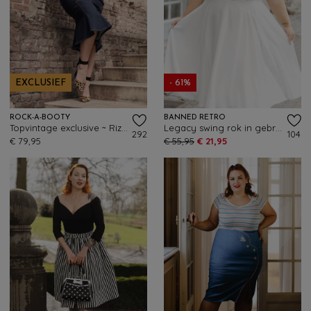
EXCLUSIEF
- 61%
ROCK-A-BOOTY
BANNED RETRO
Topvintage exclusive ~ Rizzo pencil rok in donker denim
Legacy swing rok in gebroken wit
292
104
€ 79,95
€ 55,95
€ 21,95