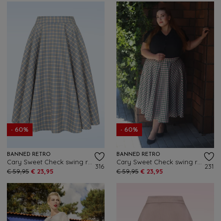
- 60%
- 60%
BANNED RETRO
BANNED RETRO
Cary Sweet Check swing rok in licht staalblauw
Cary Sweet Check swing rok in roze
316
231
€ 59,95
€ 23,95
€ 59,95
€ 23,95