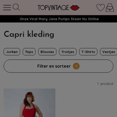
Onze Viral Mary Jane Pumps Staan Nu Online
Capri kleding
Jurken
Tops
Blouses
Truitjes
T-Shirts
Vestjes
Filter en sorteer
1
1
product