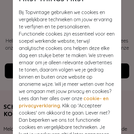
Bij Topvintage gebruiken we cookies en
vergelijkbare technieken om jouw ervaring
Hey gorgeous
te verfijnen en te personaliseren.
Functionele cookies zijn essentieel voor een
Heb je vragen of heb je hulp nodig bij je bestelling? Lees
soepel werkende website, terwijl
onze veelgestelde vragen of neem contact op met onze
analytische cookies ons helpen deze elke
klantenservice. Wij helpen je graag!
dag een stukje beter te maken. We streven
ernaar om je alleen relevante advertenties
te tonen, daarom volgen we je gedrag
Klantenservice
binnen en buiten onze website op
anonieme wijze. Wil je meer weten over hoe
we omgaan met jouw privacy en cookies?
Lees dan hier alles over onze
cookie- en
privacyverklaring
. Klik op 'Accepteer
SCHRIJF JE NU IN & ONTVANG 10%
cookies' om akkoord te gaan. Liever niet?
KORTING
Dan beperken we ons tot functionele
cookies en vergelijkbare technieken. Je
Meld je aan voor onze nieuwsbrief. Zo ben je altijd op de