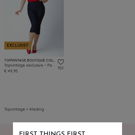
EXCLUSIEF
TOPVINTAGE BOUTIQUE COLLECTION
Topvintage exclusive ~ Paola capri broek in marineblauw
150
€ 49,95
Topvintage
>
Kleding
FIRST THINGS FIRST