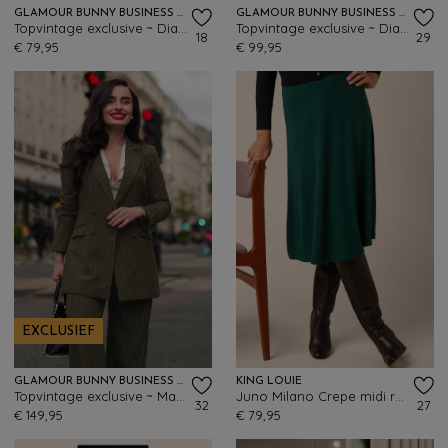
GLAMOUR BUNNY BUSINESS BABE
GLAMOUR BUNNY BUSINESS BABE
Topvintage exclusive ~ Dianne blouse in karamel
Topvintage exclusive ~ Diadora wijde pantalon met krijtstreep in groen
18
29
€ 79,95
€ 99,95
EXCLUSIEF
GLAMOUR BUNNY BUSINESS BABE
KING LOUIE
Topvintage exclusive ~ Marlene blazer met krijtstreep in groen
Juno Milano Crepe midi rok in botanisch groen
32
27
€ 149,95
€ 79,95