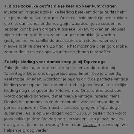
Tijdloze zakelijke outfits die je keer op keer kunt dragen
Investeren in goede zakelijke kleding betekent dat je outfits hebt
die je jarenlang kunt dragen. Onze collectie biedt tijdloze stukken
die niet aan trends onderhevig zijn, waardoor je ze seizoen na
seizoen kunt blijven dragen. Klassieke jurken, rokken en blouses
zijn altijd een goede keuze en kunnen gemakkelijk worden
gestyled met verschillende accessoires om steeds weer een
nieuwe look te creëren. Zo haal je het maximale uit je garderobe,
zonder dat je telkens nieuwe items hoeft aan te schaffen.
Zakelijk kleding voor dames koop je bij Topvintage
Zakelijke kleding voor dames koop je eenvoudig online bij
Topvintage. Door ons uitgebreide assortiment heb je oneindig
veel mogelijkheden, waardoor je bij ons altijd de perfecte vintage
kleding voor op het kantoor vindt. Heb je jouw favoriete zakelijke
kleding nog niet gevonden? No worries! Onze online boutique
wordt dagelijks aangevuld met nieuwe vintage-inspired items.
Dankzij het maatadvies en de maattabel vind je eenvoudig de
perfecte pasvorm. Daarnaast is de bezorging van Topvintage
super snel. Als je op werkdagen voor 16.30 uur bestelt, dan wordt
jouw pakketje dezelfde dag nog verzonden. Heb je nog advies
nodig of zit je met een vraag? Neem dan
contact
met ons op. We
helpen je graag verder.