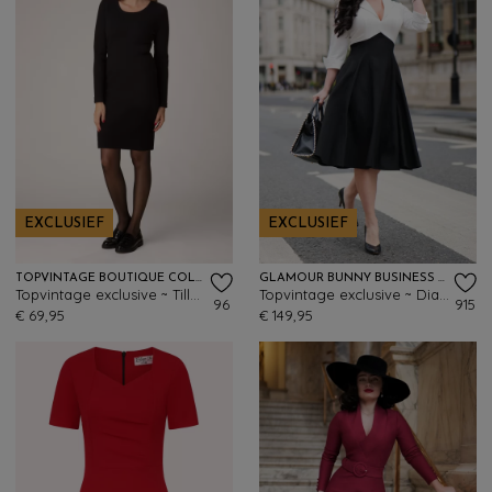
EXCLUSIEF
EXCLUSIEF
TOPVINTAGE BOUTIQUE COLLECTION
GLAMOUR BUNNY BUSINESS BABE
Topvintage exclusive ~ Tilly gebreide jurk in zwart
Topvintage exclusive ~ Dianne Two Toned swing jurk in zwart en wit
96
915
€ 69,95
€ 149,95