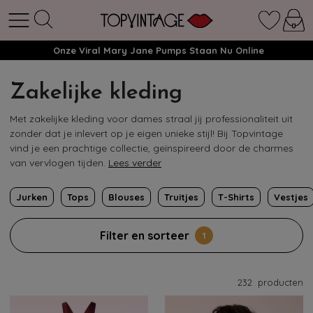
Onze Viral Mary Jane Pumps Staan Nu Online
Zakelijke kleding
Met zakelijke kleding voor dames straal jij professionaliteit uit
zonder dat je inlevert op je eigen unieke stijl! Bij Topvintage
vind je een prachtige collectie, geïnspireerd door de charmes
van vervlogen tijden.
Lees verder
Jurken
Tops
Blouses
Truitjes
T-Shirts
Vestjes
Filter en sorteer
1
232
producten