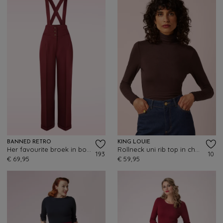
BANNED RETRO
KING LOUIE
Her favourite broek in bordeauxrood
Rollneck uni rib top in chocoladebruin
193
10
€ 69,95
€ 59,95