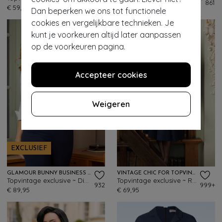
16
861
€ 59,95
€ 99,95
Dan beperken we ons tot functionele
cookies en vergelijkbare technieken. Je
kunt je voorkeuren altijd later aanpassen
op de voorkeuren pagina.
Accepteer cookies
Weigeren
EXCLUSIEF
GLAMOUR BUNNY BUSINESS BABE
VINTAGE CHIC FOR TOPVINTAGE
Topvintage exclusive ~ Dianne gilet in navy
Topvintage exclusive ~ Ruby swingjurk in marineblauw
932
999+
€ 89,95
€ 69,95