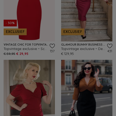
- 50%
EXCLUSIEF
EXCLUSIEF
VINTAGE CHIC FOR TOPVINTAGE
GLAMOUR BUNNY BUSINESS BABE
Topvintage exclusive ~ Scarlet pencil jurk in rood
Topvintage exclusive ~ Denise pencil jurk in robijnrood
137
431
€ 59,95
€ 29,95
€ 129,95