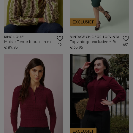
EXCLUSIEF
KING LOUIE
VINTAGE CHIC FOR TOPVINTAGE
Maisie Tenue blouse in marsepein
Topvintage exclusive ~ Bella midi rok in bosgroen
16
601
€ 89,95
€ 35,95
EXCLUSIEF