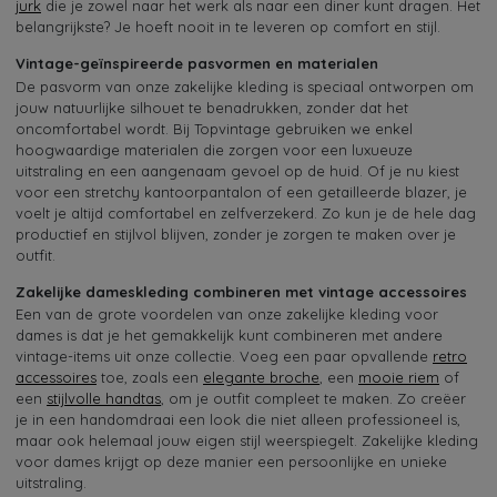
jurk
die je zowel naar het werk als naar een diner kunt dragen. Het
belangrijkste? Je hoeft nooit in te leveren op comfort en stijl.
Vintage-geïnspireerde pasvormen en materialen
De pasvorm van onze zakelijke kleding is speciaal ontworpen om
jouw natuurlijke silhouet te benadrukken, zonder dat het
oncomfortabel wordt. Bij Topvintage gebruiken we enkel
hoogwaardige materialen die zorgen voor een luxueuze
uitstraling en een aangenaam gevoel op de huid. Of je nu kiest
voor een stretchy kantoorpantalon of een getailleerde blazer, je
voelt je altijd comfortabel en zelfverzekerd. Zo kun je de hele dag
productief en stijlvol blijven, zonder je zorgen te maken over je
outfit.
Zakelijke dameskleding combineren met vintage accessoires
Een van de grote voordelen van onze zakelijke kleding voor
dames is dat je het gemakkelijk kunt combineren met andere
vintage-items uit onze collectie. Voeg een paar opvallende
retro
accessoires
toe, zoals een
elegante broche
, een
mooie riem
of
een
stijlvolle handtas
, om je outfit compleet te maken. Zo creëer
je in een handomdraai een look die niet alleen professioneel is,
maar ook helemaal jouw eigen stijl weerspiegelt. Zakelijke kleding
voor dames krijgt op deze manier een persoonlijke en unieke
uitstraling.