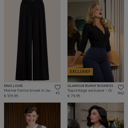
EXCLUSIEF
KING LOUIE
GLAMOUR BUNNY BUSINESS BABE
Marnie Fanna broek in zwart
Topvintage exclusive ~ Dianne blouse in stijlvol zwart
43
862
€ 109,95
€ 79,95