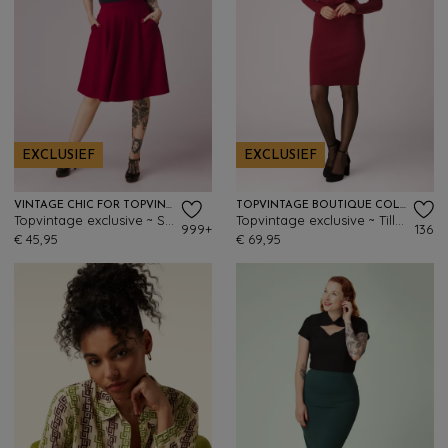
EXCLUSIEF
EXCLUSIEF
VINTAGE CHIC FOR TOPVINTAGE
TOPVINTAGE BOUTIQUE COLLECTION
Topvintage exclusive ~ Sheila swingrok in wijnrood
Topvintage exclusive ~ Tilly gebreide jurk in bordeauxrood
999+
136
€ 45,95
€ 69,95