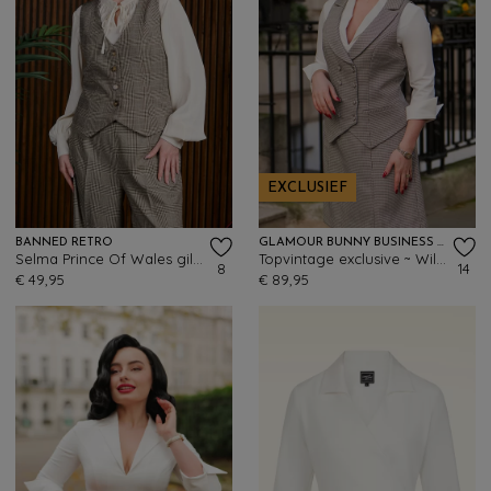
EXCLUSIEF
BANNED RETRO
GLAMOUR BUNNY BUSINESS BABE
Selma Prince Of Wales gilet in bruin
Topvintage exclusive ~ Willow gilet in pied de poule
8
14
€ 49,95
€ 89,95