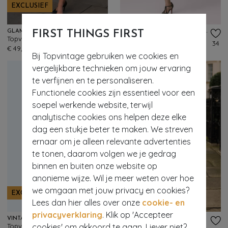
EXCLUSIEF
FIRST THINGS FIRST
GLAMOUR BUNNY BUSINESS BABE
VINTAGE CHIC FOR TOPVINTAGE
Topvintage exclusive ~ Nicky rok in pied de poule
Topvintage exclusive ~ Nehla Blurred Floral pencil jurk in paars
13
34
€ 49,95
€ 59,95
Bij Topvintage gebruiken we cookies en
vergelijkbare technieken om jouw ervaring
te verfijnen en te personaliseren.
Functionele cookies zijn essentieel voor een
soepel werkende website, terwijl
analytische cookies ons helpen deze elke
dag een stukje beter te maken. We streven
ernaar om je alleen relevante advertenties
te tonen, daarom volgen we je gedrag
binnen en buiten onze website op
anonieme wijze. Wil je meer weten over hoe
we omgaan met jouw privacy en cookies?
EXCLUSIEF
EXCLUSIEF
Lees dan hier alles over onze
cookie- en
privacyverklaring
. Klik op 'Accepteer
VINTAGE CHIC FOR TOPVINTAGE
GLAMOUR BUNNY BUSINESS BABE
cookies' om akkoord te gaan. Liever niet?
Topvintage exclusive ~ Tara Tailored Comfort pantalon in navy
Topvintage exclusive ~ Diadora wijde pantalon in navy