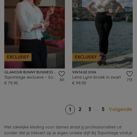
EXCLUSIEF
EXCLUSIEF
GLAMOUR BUNNY BUSINESS BABE
VINTAGE DIVA
Topvintage exclusive ~ Sophia Lee blouse in wit
Lena Lynn broek in zwart
741
713
€ 79,95
€ 99,95
...
2
3
5
Volgende
1
Met zakelijke kleding voor dames straal jij professionaliteit uit
zonder dat je inlevert op je eigen unieke stijl! Bij Topvintage vind je