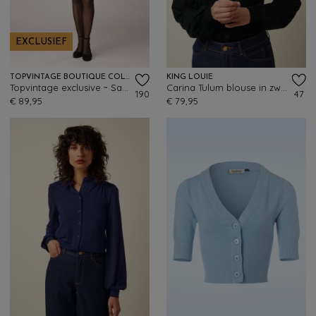
EXCLUSIEF
TOPVINTAGE BOUTIQUE COLLECTION
KING LOUIE
Topvintage exclusive ~ Sandra a-lijn jurk in zwart
Carina Tulum blouse in zwart
190
47
€ 89,95
€ 79,95