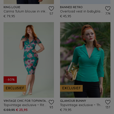
KING LOUIE
BANNED RETRO
Carina Tulum blouse in inktblauw
Overload vest in babyblauw
57
774
€ 79,95
€ 45,95
- 60%
EXCLUSIEF
EXCLUSIEF
VINTAGE CHIC FOR TOPVINTAGE
GLAMOUR BUNNY
Topvintage exclusive ~ Rita Floral pencil jurk in teal en multi
Topvintage exclusive ~ The Dianne blouse in groen
93
137
€ 59,95
€ 23,95
€ 79,95