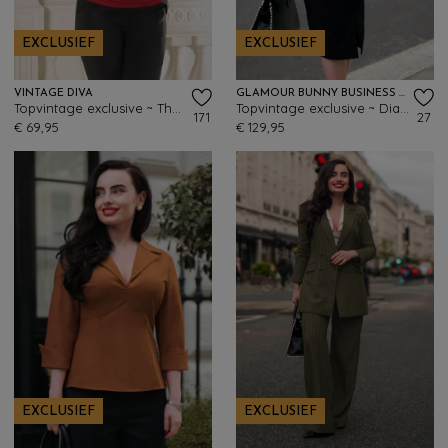
EXCLUSIEF
EXCLUSIEF
VINTAGE DIVA
GLAMOUR BUNNY BUSINESS BABE
Topvintage exclusive ~ The Joyce top in rood
Topvintage exclusive ~ Dianne Two Tone pencil jurk in zwart en karamel
171
27
€ 69,95
€ 129,95
EXCLUSIEF
EXCLUSIEF