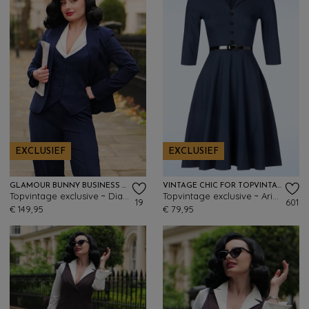
EXCLUSIEF
EXCLUSIEF
GLAMOUR BUNNY BUSINESS BABE
VINTAGE CHIC FOR TOPVINTAGE
Topvintage exclusive ~ Diadora blazer in navy
Topvintage exclusive ~ Arinde Pinstipe swing jurk in marineblauw
19
601
€ 149,95
€ 79,95