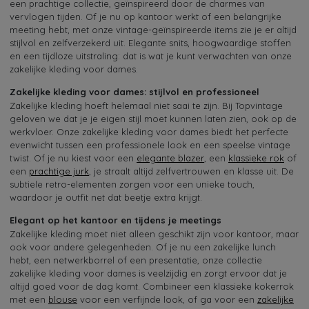
een prachtige collectie, geïnspireerd door de charmes van
vervlogen tijden. Of je nu op kantoor werkt of een belangrijke
meeting hebt, met onze vintage-geïnspireerde items zie je er altijd
stijlvol en zelfverzekerd uit. Elegante snits, hoogwaardige stoffen
en een tijdloze uitstraling: dat is wat je kunt verwachten van onze
zakelijke kleding voor dames.
Zakelijke kleding voor dames: stijlvol en professioneel
Zakelijke kleding hoeft helemaal niet saai te zijn. Bij Topvintage
geloven we dat je je eigen stijl moet kunnen laten zien, ook op de
werkvloer. Onze zakelijke kleding voor dames biedt het perfecte
evenwicht tussen een professionele look en een speelse vintage
twist. Of je nu kiest voor een
elegante blazer
, een
klassieke rok
of
een
prachtige jurk
, je straalt altijd zelfvertrouwen en klasse uit. De
subtiele retro-elementen zorgen voor een unieke touch,
waardoor je outfit net dat beetje extra krijgt.
Elegant op het kantoor en tijdens je meetings
Zakelijke kleding moet niet alleen geschikt zijn voor kantoor, maar
ook voor andere gelegenheden. Of je nu een zakelijke lunch
hebt, een netwerkborrel of een presentatie, onze collectie
zakelijke kleding voor dames is veelzijdig en zorgt ervoor dat je
altijd goed voor de dag komt. Combineer een klassieke kokerrok
met een
blouse
voor een verfijnde look, of ga voor een
zakelijke