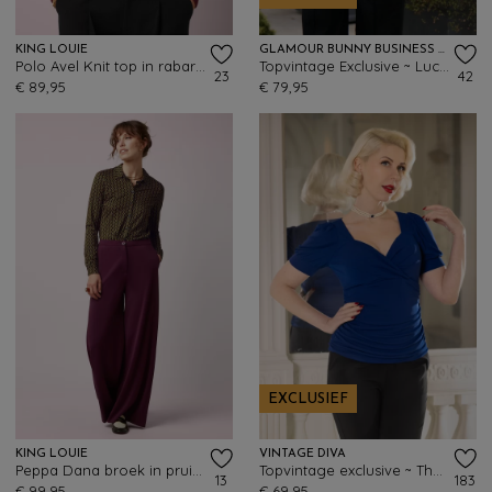
KING LOUIE
GLAMOUR BUNNY BUSINESS BABE
Polo Avel Knit top in rabarberrood
Topvintage Exclusive ~ Lucy blouse in rood
23
42
€ 89,95
€ 79,95
EXCLUSIEF
KING LOUIE
VINTAGE DIVA
Peppa Dana broek in pruim rood
Topvintage exclusive ~ The Joyce top in koningsblauw
13
183
€ 99,95
€ 69,95