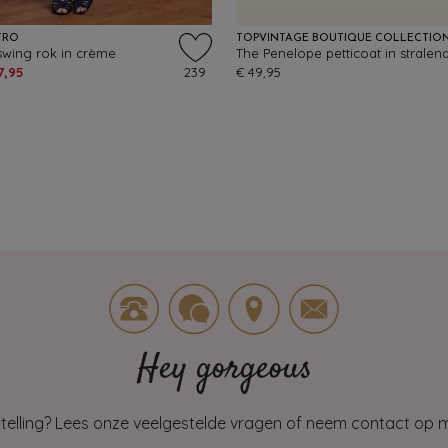
TRO
TOPVINTAGE BOUTIQUE COLLECTIO
swing rok in crème
The Penelope petticoat in stralend
7,95
239
€ 49,95
Hey gorgeous
estelling? Lees onze veelgestelde vragen of neem contact op m