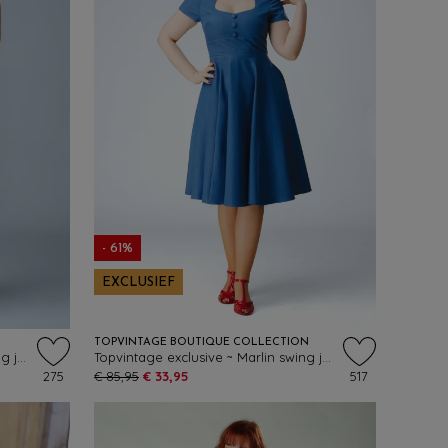
- 61%
EXCLUSIEF
TOPVINTAGE BOUTIQUE COLLECTION
Topvintage exclusive ~ Emma swing jurk in blauw
Topvintage exclusive ~ Marlin swing jurk in blauw
275
€ 85,95
€ 33,95
517