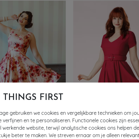
T THINGS FIRST
- 61%
tage gebruiken we cookies en vergelijkbare technieken om jo
EXCLUSIEF
e verfijnen en te personaliseren. Functionele cookies zijn esse
 werkende website, terwijl analytische cookies ons helpen de
ukje beter te maken. We streven ernaar om je alleen relevan
OSES
TOPVINTAGE BOUTIQUE COLLECTIO