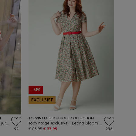
- 61%
EXCLUSIEF
N
TOPVINTAGE BOUTIQUE COLLECTION
Topvintage exclusive ~ Kitty pencil jurk in lippenstiftrood
Topvintage exclusive ~ Leona Bloom katoenen swing jurk in multi
92
€ 85,95
€ 33,95
296