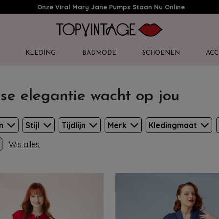
Onze Viral Mary Jane Pumps Staan Nu Online
KLEDING
BADMODE
SCHOENEN
ACC
se elegantie wacht op jou
en
Stijl
Tijdlijn
Merk
Kledingmaat
Wis alles