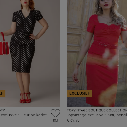
EF
EXCLUSIEF
OTY
TOPVINTAGE BOUTIQUE COLLECTIO
Topvintage exclusive ~ Fleur polkadot pencil jurk in zwart en wit
103
€ 69,95