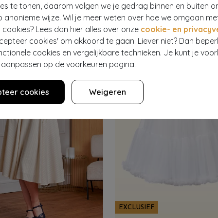
oom swing jurk in roze
ies te tonen, daarom volgen we je gedrag binnen en buiten o
1,95
279
€ 85,95
€ 33,95
p anonieme wijze. Wil je meer weten over hoe we omgaan me
 cookies? Lees dan hier alles over onze
cookie- en privacyv
ccepteer cookies' om akkoord te gaan. Liever niet? Dan bepe
nctionele cookies en vergelijkbare technieken. Je kunt je voo
er aanpassen op de voorkeuren pagina.
teer cookies
Weigeren
EXCLUSIEF