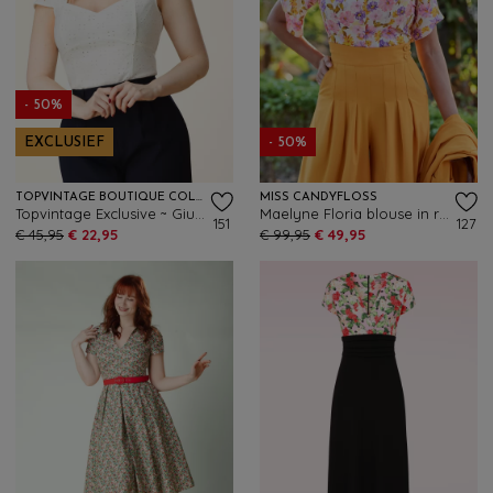
- 50%
EXCLUSIEF
- 50%
TOPVINTAGE BOUTIQUE COLLECTION
MISS CANDYFLOSS
Topvintage Exclusive ~ Giulia broderie anglaise top in wit
Maelyne Floria blouse in roze en paars
151
127
€ 45,95
€ 22,95
€ 99,95
€ 49,95