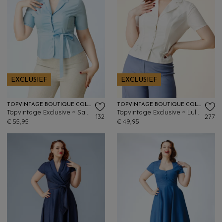
EXCLUSIEF
EXCLUSIEF
TOPVINTAGE BOUTIQUE COLLECTION
TOPVINTAGE BOUTIQUE COLLECTION
Topvintage Exclusive ~ Sabrina blouse in lichtblauw
Topvintage Exclusive ~ Lulu blouse in gebroken wit
132
277
€ 55,95
€ 49,95