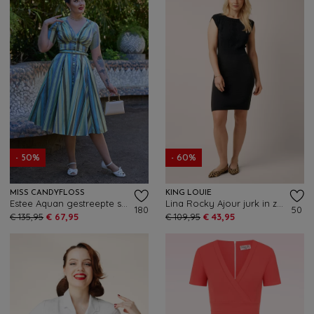
- 50%
- 60%
MISS CANDYFLOSS
KING LOUIE
Estee Aquan gestreepte swing jurk in aqua
Lina Rocky Ajour jurk in zwart
180
50
€ 135,95
€ 67,95
€ 109,95
€ 43,95