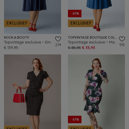
- 61%
EXCLUSIEF
EXCLUSIEF
ROCK-A-BOOTY
TOPVINTAGE BOUTIQUE COLLECTION
Topvintage exclusive ~ Emma swing jurk in blauw
Topvintage exclusive ~ Marlin swing jurk in blauw
274
515
€ 139,95
€ 85,95
€ 33,95
- 61%