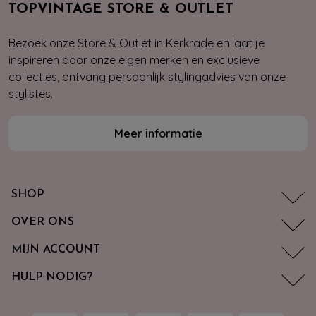
TOPVINTAGE STORE & OUTLET
Bezoek onze Store & Outlet in Kerkrade en laat je
inspireren door onze eigen merken en exclusieve
collecties, ontvang persoonlijk stylingadvies van onze
stylistes.
Meer informatie
SHOP
OVER ONS
MIJN ACCOUNT
HULP NODIG?