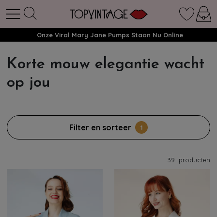
Onze Viral Mary Jane Pumps Staan Nu Online
Korte mouw elegantie wacht
op jou
Filter en sorteer
1
39
producten