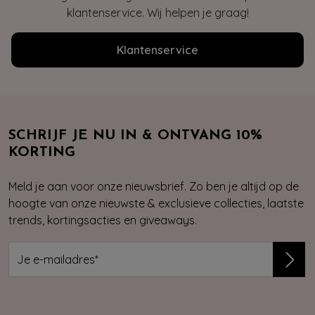
klantenservice. Wij helpen je graag!
Klantenservice
SCHRIJF JE NU IN & ONTVANG 10%
KORTING
Meld je aan voor onze nieuwsbrief. Zo ben je altijd op de
hoogte van onze nieuwste & exclusieve collecties, laatste
trends, kortingsacties en giveaways.