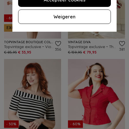
Weigeren
- 61%
- 50%
EXCLUSIEF
EXCLUSIEF
TOPVINTAGE BOUTIQUE COLLECTION
VINTAGE DIVA
Topvintage exclusive ~ Violetta swing jurk in rood
Topvintage exclusive ~ The Ella Rose swing jurk in wit
356
381
€ 85,95
€ 33,95
€ 159,95
€ 79,95
- 50%
- 60%