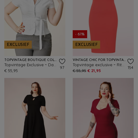
- 61%
EXCLUSIEF
EXCLUSIEF
TOPVINTAGE BOUTIQUE COLLECTION
VINTAGE CHIC FOR TOPVINTAGE
Topvintage Exclusive ~ Darina blouse in wit
Topvintage exclusive ~ Rita pencil jurk in cayenne
97
154
€ 55,95
€ 55,95
€ 21,95