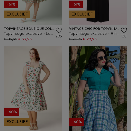
- 61%
- 61%
EXCLUSIEF
EXCLUSIEF
TOPVINTAGE BOUTIQUE COLLECTION
VINTAGE CHIC FOR TOPVINTAGE
Topvintage exclusive ~ Leona Bloom katoenen swing jurk in multi
Topvintage exclusive ~ Rinda floral maxi jurk in zwart en roze
295
130
€ 85,95
€ 33,95
€ 75,95
€ 29,95
- 60%
EXCLUSIEF
- 60%