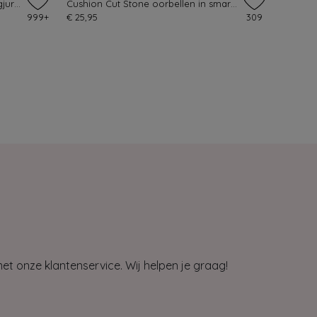
Topvintage exclusive ~ Ruby swingjurk in bosgroen
Cushion Cut Stone oorbellen in smaragdgroen
999+
€ 25,95
309
et onze klantenservice. Wij helpen je graag!