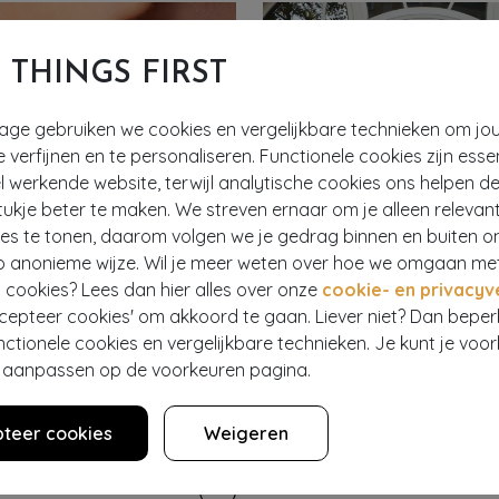
T THINGS FIRST
tage gebruiken we cookies en vergelijkbare technieken om jo
e verfijnen en te personaliseren. Functionele cookies zijn esse
 werkende website, terwijl analytische cookies ons helpen de
ukje beter te maken. We streven ernaar om je alleen relevan
ies te tonen, daarom volgen we je gedrag binnen en buiten o
p anonieme wijze. Wil je meer weten over hoe we omgaan me
 cookies? Lees dan hier alles over onze
cookie- en privacyv
ccepteer cookies' om akkoord te gaan. Liever niet? Dan bepe
nctionele cookies en vergelijkbare technieken. Je kunt je voo
er aanpassen op de voorkeuren pagina.
EXCLUSIEF
teer cookies
Weigeren
VINTAGE CHIC FOR TOPVINTAGE