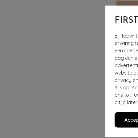
FIRS
Bij Topvin
ervaring t
een soepel
dag een st
advertent
website o
privacy en
Klik op 'A
ons tot fu
altijd lat
Accep
LOVELY