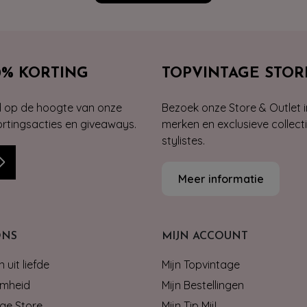
0% KORTING
TOPVINTAGE STOR
jd op de hoogte van onze
Bezoek onze Store & Outlet i
kortingsacties en giveaways.
merken en exclusieve collect
stylistes.
Meer informatie
ONS
MIJN ACCOUNT
 uit liefde
Mijn Topvintage
mheid
Mijn Bestellingen
ge Store
Mijn Tip Mij!