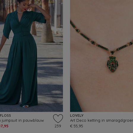
YFLOSS
LOVELY
a jumpsuit in pauwblauw
Art Deco ketting in smaragdgroe
87,95
239
€ 55,95