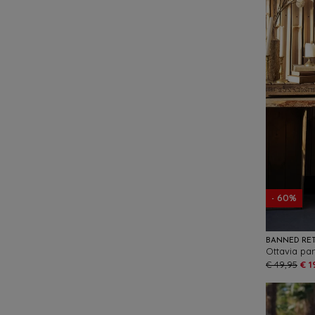
- 60%
BANNED RE
Ottavia pan
€ 49,95
€ 1