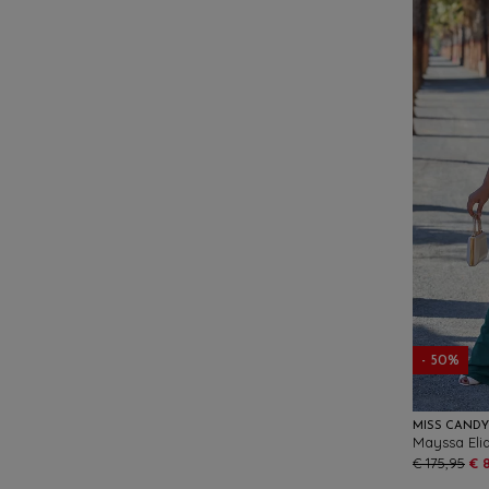
- 50%
MISS CAND
Mayssa Eli
€ 175,95
€ 