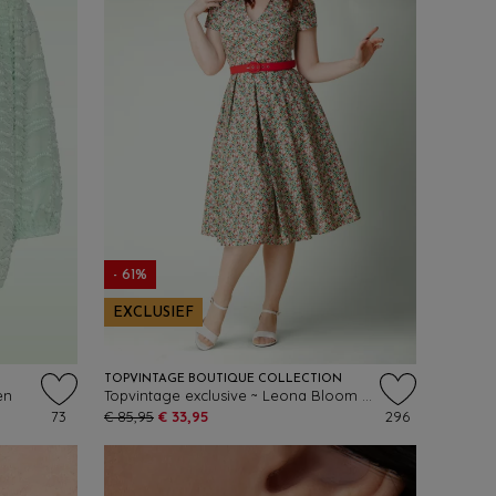
- 61%
EXCLUSIEF
TOPVINTAGE BOUTIQUE COLLECTION
en
Topvintage exclusive ~ Leona Bloom katoenen swing jurk in multi
73
€ 85,95
€ 33,95
296