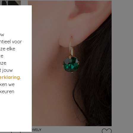
uw
ntieel voor
ze elke
te
nze
t jouw
erklaring
.
rken we
rkeuren
LOVELY