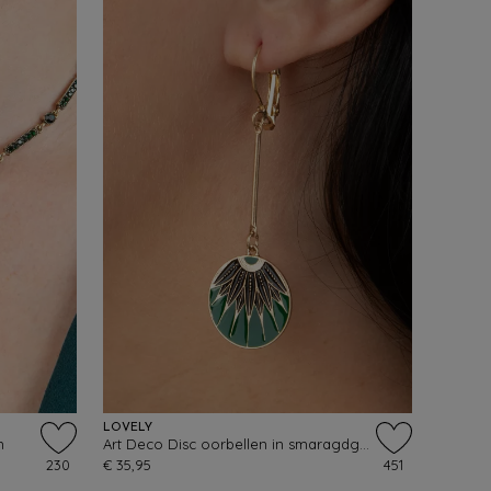
LOVELY
n
Art Deco Disc oorbellen in smaragdgroen
230
€ 35,95
451