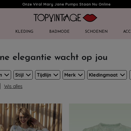
Onze Viral Mary Jane Pumps Staan Nu Online
KLEDING
BADMODE
SCHOENEN
ACC
ne elegantie wacht op jou
en
Stijl
Tijdlijn
Merk
Kledingmaat
Wis alles