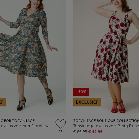
- 50%
EF
EXCLUSIEF
IC FOR TOPVINTAGE
TOPVINTAGE BOUTIQUE COLLECTIO
Topvintage exclusive ~ Aria Floral swing jurk in navy en oranje
23
€ 85,95
€ 42,95