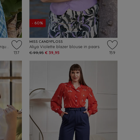
- 60%
MISS CANDYFLOSS
Sophia Tiffany linnen blouse in turquoise
Aliya Violette blazer blouse in paars
137
€ 99,95
€ 39,95
159