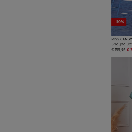
- 50%
MISS CAND
Shayna Jovi
€ 155,95
€ 