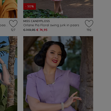
- 50%
MISS CANDYFLOSS
Maelyne Floria blouse in roze en paars
Orlane Pia Floral swing jurk in paars
127
€ 149,95
€ 74,95
192