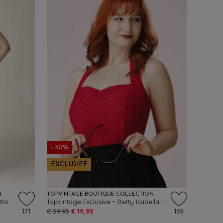
- 50%
EXCLUSIEF
N
TOPVINTAGE BOUTIQUE COLLECTION
Topvintage exclusive ~ Betty Rosetta swing jurk in wit
Topvintage Exclusive ~ Betty Isabella top in rood
171
€ 39,95
€ 19,95
169