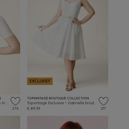
EXCLUSIEF
N
TOPVINTAGE BOUTIQUE COLLECTION
Topvintage Exclusive ~ Lulu blouse in gebroken wit
Topvintage Exclusive ~ Gabriella broderie anglaise swing jurk in wit
276
€ 89,95
217