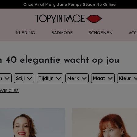
Onze Viral Mary Jane Pumps Staan Nu Online
KLEDING
BADMODE
SCHOENEN
ACC
n 40 elegantie wacht op jou
en
Stijl
Tijdlijn
Merk
Maat
Kleur
Wis alles