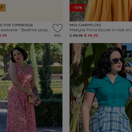
EF
- 50%
IC FOR TOPVINTAGE
MISS CANDYFLOSS
Topvintage exclusive ~ Beatrice jacquard blazer in crème
9,95
440
€ 99,95
€ 49,95