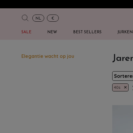
NL
€
SALE
NEW
BEST SELLERS
JURKEN
Elegantie wacht op jou
Jare
Sorter
×
40s