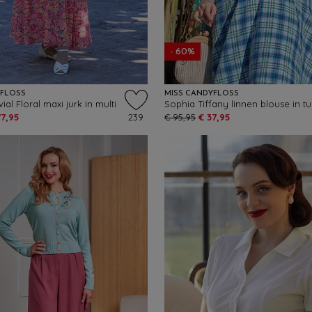
- 60%
YFLOSS
MISS CANDYFLOSS
al Floral maxi jurk in multi
77,95
239
€ 95,95
€ 37,95