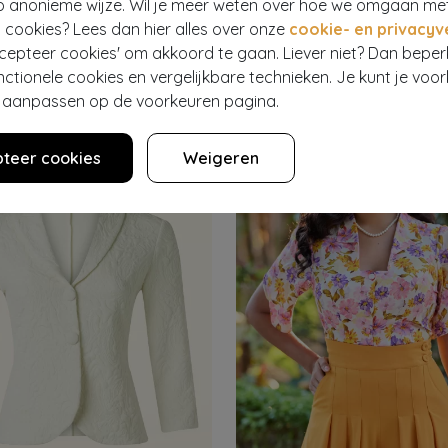
p anonieme wijze. Wil je meer weten over hoe we omgaan me
 cookies? Lees dan hier alles over onze
cookie- en privacyv
YFLOSS
VINTAGE CHIC FOR TOPVINTAGE
ccepteer cookies' om akkoord te gaan. Liever niet? Dan bepe
 swing jurk in petrol
69,95
351
€ 75,95
€ 29,95
nctionele cookies en vergelijkbare technieken. Je kunt je voo
er aanpassen op de voorkeuren pagina.
teer cookies
Weigeren