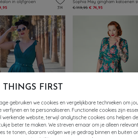
talon in olijfgroen
9,95
314
€ 149,95
€ 74,95
T THINGS FIRST
tage gebruiken we cookies en vergelijkbare technieken om jo
e verfijnen en te personaliseren. Functionele cookies zijn esse
 werkende website, terwijl analytische cookies ons helpen de
- 61%
ukje beter te maken. We streven ernaar om je alleen relevan
ies te tonen, daarom volgen we je gedrag binnen en buiten o
EXCLUSIEF