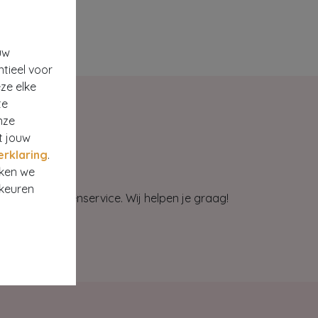
uw
ntieel voor
ze elke
te
nze
t jouw
erklaring
.
rken we
rkeuren
et onze klantenservice. Wij helpen je graag!