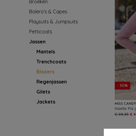
Broeken
Bolero's & Capes
Playsuits & Jumpsuits
Petticoats
Jassen
Mantels
Trenchcoats
Blazers
Regenjassen
- 50%
Gilets
Jackets
MISS CAND
Naelle Pia 
€ 99,95
€ 