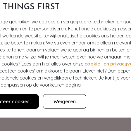
T THINGS FIRST
tage gebruiken we cookies en vergelijkbare technieken om jo
e verfijnen en te personaliseren. Functionele cookies zijn esse
 werkende website, terwijl analytische cookies ons helpen de
ukje beter te maken. We streven ernaar om je alleen relevan
ies te tonen, daarom volgen we je gedrag binnen en buiten o
p anonieme wijze. Wil je meer weten over hoe we omgaan me
Hey gorgeous
 cookies? Lees dan hier alles over onze
cookie- en privacyv
ccepteer cookies' om akkoord te gaan. Liever niet? Dan bepe
nctionele cookies en vergelijkbare technieken. Je kunt je voo
estelling? Lees onze veelgestelde vragen of neem contact op m
er aanpassen op de voorkeuren pagina.
Klantenservice
teer cookies
Weigeren