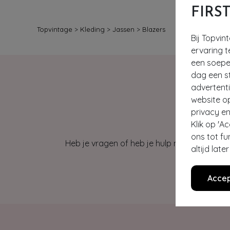
FIRS
Topvintage
>
Kleding
>
Jassen
>
Blazers
Bij Topvin
ervaring t
een soepel
dag een st
advertent
website o
privacy en
Klik op 'A
ons tot fu
Heb je vragen of heb je hulp nodig bij je b
altijd lat
Accep