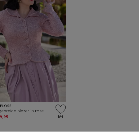
YFLOSS
gebreide blazer in roze
49,95
164