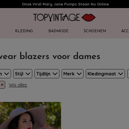
Onze Viral Mary Jane Pumps Staan Nu Online
KLEDING
BADMODE
SCHOENEN
ACC
wear blazers voor dames
en
Stijl
Tijdlijn
Merk
Kledingmaat
×
Wis alles