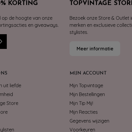
0% KORTING
TOPVINTAGE STOR
jd op de hoogte van onze
Bezoek onze Store & Outlet i
kortingsacties en giveaways.
merken en exclusieve collect
stylistes.
Meer informatie
ONS
MIJN ACCOUNT
 uit liefde
Mijn Topvintage
mheid
Mijn Bestellingen
ge Store
Mijn Tip Mij!
tore
Mijn Reacties
Gegevens wijzigen
ylisten
Voorkeuren