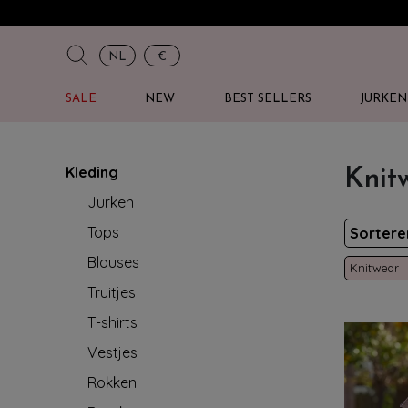
NL
€
SALE
NEW
BEST SELLERS
JURKEN
Kleding
Knit
Jurken
Tops
Sorter
Blouses
Knitwear
Truitjes
T-shirts
Vestjes
Rokken