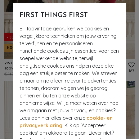
FIRST THINGS FIRST
Bij Topvintage gebruiken we cookies en
vergelijkbare technieken om jouw ervaring
- 50%
- 60%
te verfijnen en te personaliseren.
EXCLUSIEF
EXCLUSIEF
Functionele cookies zijn essentieel voor een
soepel werkende website, terwijl
VINTAGE DIVA
VINTAGE DIVA
analytische cookies ons helpen deze elke
Topvintage exclusive ~ The Gianna swing jurk in zwart
Topvintage exclusive ~ The Isabel pencil jurk met overrok in rood
293
167
dag een stukje beter te maken. We streven
€ 149,95
€ 74,95
€ 159,95
€ 63,95
ernaar om je alleen relevante advertenties
te tonen, daarom volgen we je gedrag
binnen en buiten onze website op
anonieme wijze. Wil je meer weten over hoe
we omgaan met jouw privacy en cookies?
Lees dan hier alles over onze
cookie- en
privacyverklaring
. Klik op 'Accepteer
cookies' om akkoord te gaan. Liever niet?