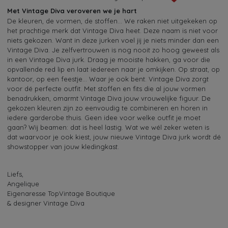
Met Vintage Diva veroveren we je hart
De kleuren, de vormen, de stoffen… We raken niet uitgekeken op
het prachtige merk dat Vintage Diva heet. Deze naam is niet voor
niets gekozen. Want in deze jurken voel jij je niets minder dan een
Vintage Diva. Je zelfvertrouwen is nog nooit zo hoog geweest als
in een Vintage Diva jurk. Draag je mooiste hakken, ga voor die
opvallende red lip en laat iedereen naar je omkijken. Op straat, op
kantoor, op een feestje… Waar je ook bent. Vintage Diva zorgt
voor dé perfecte outfit. Met stoffen en fits die al jouw vormen
benadrukken, omarmt Vintage Diva jouw vrouwelijke figuur. De
gekozen kleuren zijn zo eenvoudig te combineren en horen in
iedere garderobe thuis. Geen idee voor welke outfit je moet
gaan? Wij beamen: dat is heel lastig. Wat we wél zeker weten is
dat waarvoor je ook kiest, jouw nieuwe Vintage Diva jurk wordt dé
showstopper van jouw kledingkast.
Liefs,
Angelique
Eigenaresse TopVintage Boutique
& designer Vintage Diva