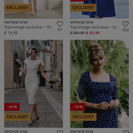
EXCLUSIEF
EXCLUSIEF
VINTAGE DIVA
VINTAGE DIVA
Topvintage exclusive ~ The Lana Lynn pencil rok in navy
Topvintage exclusive ~ Scarlet pencil jurk met overrok in koningsblauw
117
302
€ 79,95
€ 159,95
€ 63,95
- 60%
- 50%
EXCLUSIEF
EXCLUSIEF
VINTAGE DIVA
VINTAGE DIVA