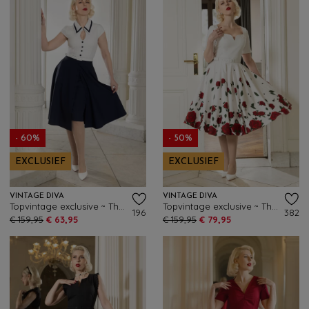
- 60%
- 50%
EXCLUSIEF
EXCLUSIEF
VINTAGE DIVA
VINTAGE DIVA
Topvintage exclusive ~ The Gina pencil jurk met overrok in wit en navy
Topvintage exclusive ~ The Ella Rose swing jurk in wit
196
382
€ 159,95
€ 63,95
€ 159,95
€ 79,95