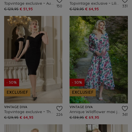
Topvintage exclusive ~ Audrey pencil jurk in crème
Topvintage exclusive ~ Lilibet Polkadot pencil jurk in navy
150
331
€ 129,95
€ 51,95
€ 129,95
€ 64,95
- 50%
- 50%
EXCLUSIEF
EXCLUSIEF
VINTAGE DIVA
VINTAGE DIVA
Topvintage exclusive ~ The Aurelia pencil jurk in zwart
Annique Wildflower maxi jurk in wit
226
361
€ 129,95
€ 64,95
€ 139,95
€ 69,95