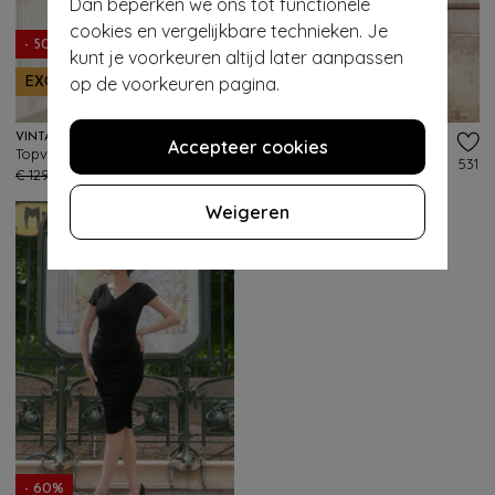
Dan beperken we ons tot functionele
cookies en vergelijkbare technieken. Je
- 50%
kunt je voorkeuren altijd later aanpassen
op de voorkeuren pagina.
EXCLUSIEF
- 60%
VINTAGE DIVA
VINTAGE DIVA
Accepteer cookies
Topvintage exclusive ~ The Arabella Bow Penciljurk in lichtblauw
Alessandra swing jurk in koningsblauw
722
531
€ 129,95
€ 64,95
€ 149,95
€ 59,95
Weigeren
- 60%