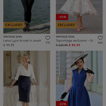
- 60%
EXCLUSIEF
EXCLUSIEF
VINTAGE DIVA
VINTAGE DIVA
Lena Lynn broek in zwart
Topvintage exclusive ~ Grace Elizabeth swing jurk met tule in wit
713
364
€ 99,95
€ 225,95
€ 89,95
- 60%