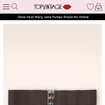
Onze Viral Mary Jane Pumps Staan Nu Online