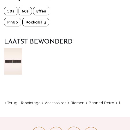
50s
60s
Effen
PinUp
Rockabilly
LAATST BEWONDERD
< Terug
|
Topvintage
>
Accessoires
>
Riemen
>
Banned Retro
>
1