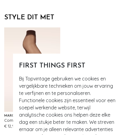
STYLE DIT MET
FIRST THINGS FIRST
Bij Topvintage gebruiken we cookies en
vergelijkbare technieken om jouw ervaring
te verfijnen en te personaliseren.
Functionele cookies zijn essentieel voor een
soepel werkende website, terwijl
analytische cookies ons helpen deze elke
MARCMARCS
Comfort 20 Den panty in mokka
dag een stukje beter te maken. We streven
114
€ 12,95
ernaar om je alleen relevante advertenties