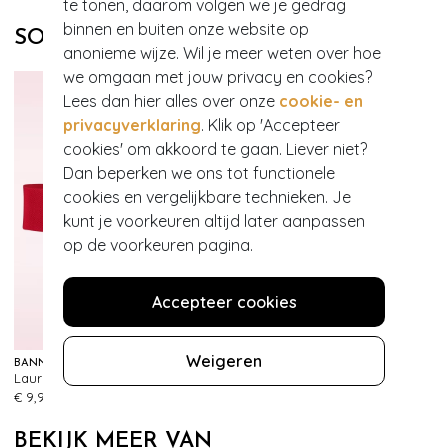
te tonen, daarom volgen we je gedrag
binnen en buiten onze website op
SOORTGELIJKE PRODUCTEN
anonieme wijze. Wil je meer weten over hoe
we omgaan met jouw privacy en cookies?
Lees dan hier alles over onze
cookie- en
privacyverklaring
. Klik op 'Accepteer
cookies' om akkoord te gaan. Liever niet?
Dan beperken we ons tot functionele
cookies en vergelijkbare technieken. Je
kunt je voorkeuren altijd later aanpassen
op de voorkeuren pagina.
Accepteer cookies
Weigeren
BANNED RETRO
Lauren Vintage stretchriem in rood
437
€ 9,95
BEKIJK MEER VAN