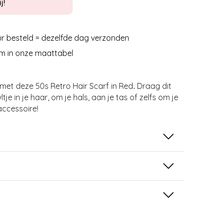
j!
r besteld = dezelfde dag verzonden
m in onze maattabel
met deze 50s Retro Hair Scarf in Red
Draag dit
.
je in je haar, om je hals, aan je tas of zelfs om je
accessoire!