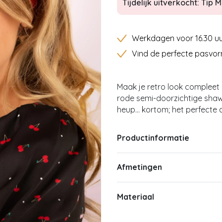
Tijdelijk uitverkocht: Tip Mi
Werkdagen voor 16.30 uu
Vind de perfecte pasvor
Maak je retro look compleet 
rode semi-doorzichtige shawlt
heup... kortom; het perfecte 
Productinformatie
Afmetingen
Materiaal