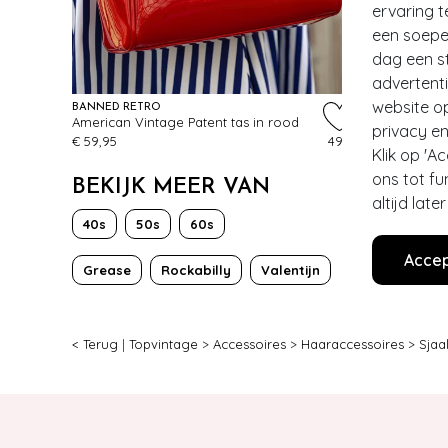
ervaring t
een soepel
dag een st
advertent
website o
BANNED RETRO
American Vintage Patent tas in rood
privacy en
€ 59,95
497
Klik op 'A
ons tot fu
BEKIJK MEER VAN
altijd lat
40s
50s
60s
Accep
Grease
Rockabilly
Valentijn
< Terug
|
Topvintage
>
Accessoires
>
Haaraccessoires
>
Sjaa