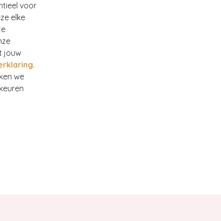
ntieel voor
ze elke
te
nze
t jouw
erklaring
.
rken we
rkeuren