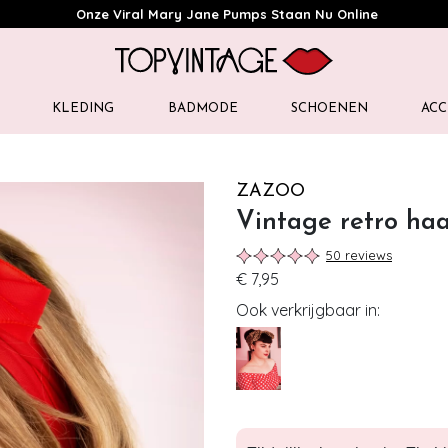
Onze Viral Mary Jane Pumps Staan Nu Online
KLEDING
BADMODE
SCHOENEN
ACC
ZAZOO
Vintage retro haa
50 reviews
€ 7,95
Ook verkrijgbaar in: