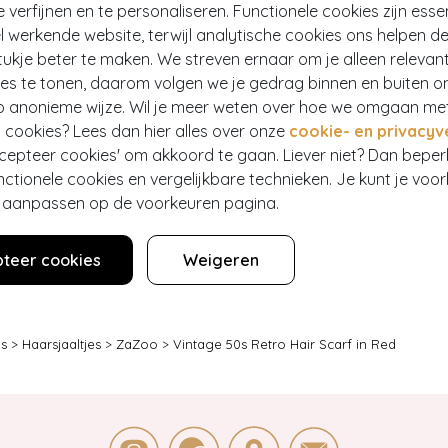
e verfijnen en te personaliseren. Functionele cookies zijn esse
 werkende website, terwijl analytische cookies ons helpen de
ukje beter te maken. We streven ernaar om je alleen relevan
ies te tonen, daarom volgen we je gedrag binnen en buiten o
p anonieme wijze. Wil je meer weten over hoe we omgaan me
 cookies? Lees dan hier alles over onze
cookie- en privacyv
ccepteer cookies' om akkoord te gaan. Liever niet? Dan bepe
nctionele cookies en vergelijkbare technieken. Je kunt je voo
er aanpassen op de voorkeuren pagina.
teer cookies
Weigeren
ls
>
Haarsjaaltjes
>
ZaZoo
>
Vintage 50s Retro Hair Scarf in Red