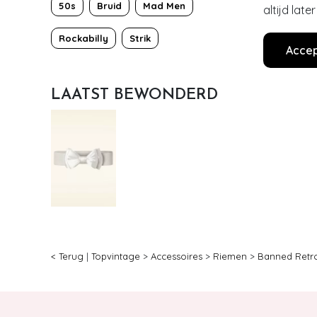
50s
Bruid
Mad Men
altijd lat
Rockabilly
Strik
Accep
LAATST BEWONDERD
< Terug
|
Topvintage
>
Accessoires
>
Riemen
>
Banned Retr