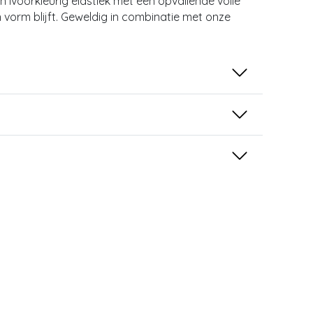
 in ivoorkleurig elastiek met een opvallende volle
in vorm blijft. Geweldig in combinatie met onze