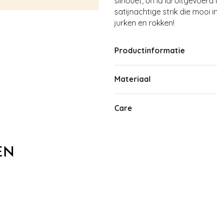
silhouet, oh la la! Uitgevoerd
satijnachtige strik die mooi 
jurken en rokken!
Productinformatie
Materiaal
Care
EN