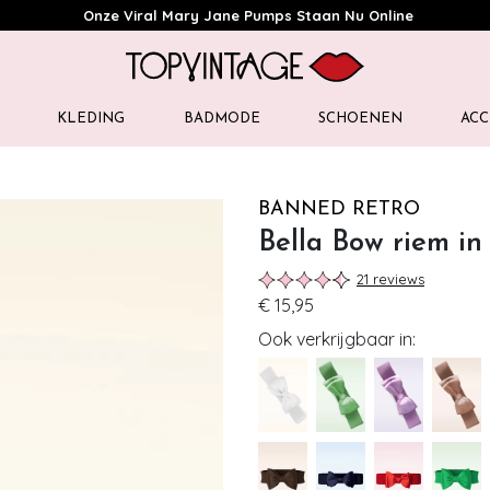
Onze Viral Mary Jane Pumps Staan Nu Online
KLEDING
BADMODE
SCHOENEN
ACC
BANNED RETRO
Bella Bow riem in
21 reviews
€ 15,95
Ook verkrijgbaar in: