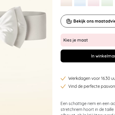
Bekijk ons maatadvi
Kies je maat
In winkelma
Werkdagen voor 16.30 uu
Vind de perfecte pasvor
Een schattige riem en een aa
stretchriem hoort in de tail