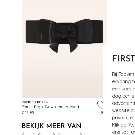
FIRS
Bij Topvin
ervaring t
een soepel
dag een st
advertent
BANNED RETRO
Play It Right Bow-riem in zwart
website o
€ 15,95
483
privacy en
Klik op 'A
BEKIJK MEER VAN
ons tot fu