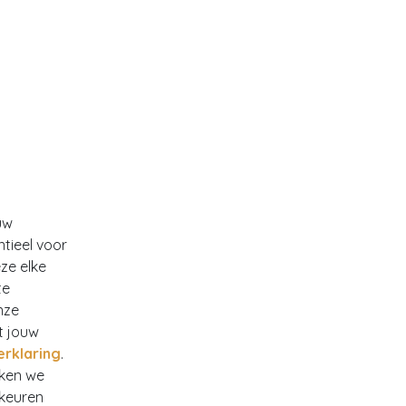
uw
ntieel voor
ze elke
te
nze
t jouw
erklaring
.
rken we
rkeuren