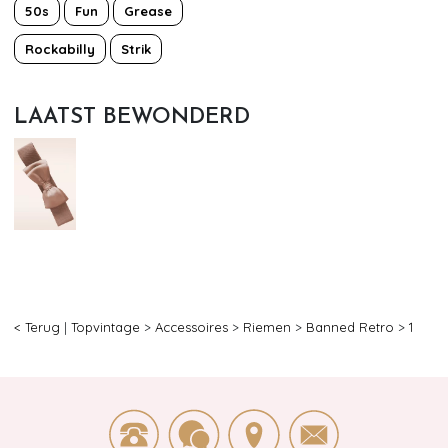
50s
Fun
Grease
Rockabilly
Strik
LAATST BEWONDERD
< Terug
|
Topvintage
>
Accessoires
>
Riemen
>
Banned Retro
>
1