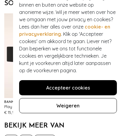
SOORTGELIJKE PRODUCTEN
binnen en buiten onze website op
anonieme wijze. Wil je meer weten over hoe
we omgaan met jouw privacy en cookies?
Lees dan hier alles over onze
cookie- en
privacyverklaring
. Klik op 'Accepteer
cookies' om akkoord te gaan. Liever niet?
Dan beperken we ons tot functionele
cookies en vergelijkbare technieken. Je
kunt je voorkeuren altijd later aanpassen
op de voorkeuren pagina.
Accepteer cookies
BANNED RETRO
Weigeren
Play It Right Bow-riem in zwart
483
€ 15,95
BEKIJK MEER VAN