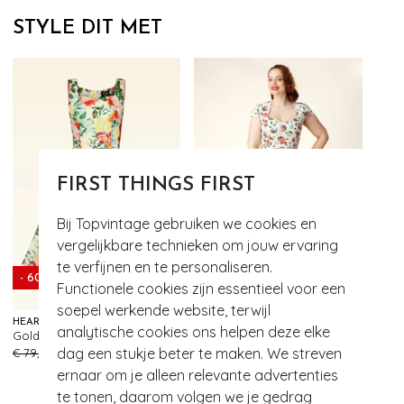
STYLE DIT MET
FIRST THINGS FIRST
Bij Topvintage gebruiken we cookies en
vergelijkbare technieken om jouw ervaring
- 60%
te verfijnen en te personaliseren.
- 60%
EXCLUSIEF
Functionele cookies zijn essentieel voor een
soepel werkende website, terwijl
HEARTS & ROSES
TOPVINTAGE BOUTIQUE COLLECTION
analytische cookies ons helpen deze elke
Golden Peony swing jurk in botergeel en multi
Topvintage Exclusive ~ Ella Floral swing jurk in wit en multi
225
272
dag een stukje beter te maken. We streven
€ 79,95
€ 31,95
€ 89,95
€ 35,95
ernaar om je alleen relevante advertenties
te tonen, daarom volgen we je gedrag