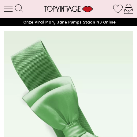
Onze Viral Mary Jane Pumps Staan Nu Online