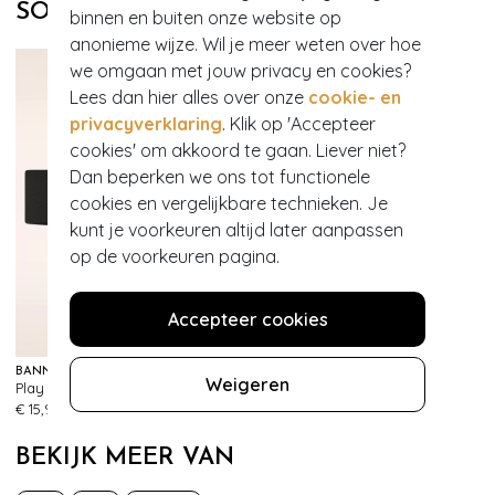
SOORTGELIJKE PRODUCTEN
binnen en buiten onze website op
anonieme wijze. Wil je meer weten over hoe
we omgaan met jouw privacy en cookies?
Lees dan hier alles over onze
cookie- en
privacyverklaring
. Klik op 'Accepteer
cookies' om akkoord te gaan. Liever niet?
Dan beperken we ons tot functionele
cookies en vergelijkbare technieken. Je
kunt je voorkeuren altijd later aanpassen
op de voorkeuren pagina.
Accepteer cookies
BANNED RETRO
Weigeren
Play It Right Bow-riem in zwart
483
€ 15,95
BEKIJK MEER VAN