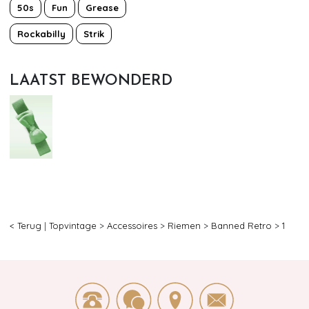
50s
Fun
Grease
Rockabilly
Strik
LAATST BEWONDERD
< Terug
|
Topvintage
>
Accessoires
>
Riemen
>
Banned Retro
>
1