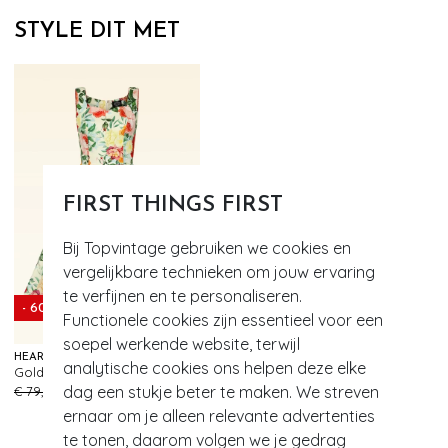
STYLE DIT MET
FIRST THINGS FIRST
Bij Topvintage gebruiken we cookies en
vergelijkbare technieken om jouw ervaring
te verfijnen en te personaliseren.
- 60%
Functionele cookies zijn essentieel voor een
soepel werkende website, terwijl
HEARTS & ROSES
analytische cookies ons helpen deze elke
Golden Peony swing jurk in botergeel en multi
226
dag een stukje beter te maken. We streven
€ 79,95
€ 31,95
ernaar om je alleen relevante advertenties
te tonen, daarom volgen we je gedrag