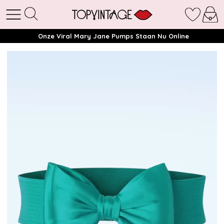
Onze Viral Mary Jane Pumps Staan Nu Online