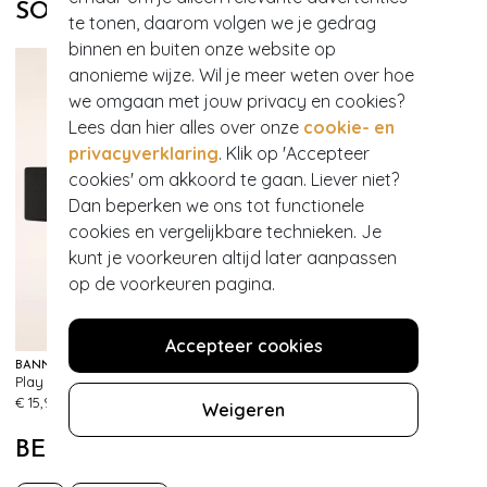
SOORTGELIJKE PRODUCTEN
te tonen, daarom volgen we je gedrag
binnen en buiten onze website op
anonieme wijze. Wil je meer weten over hoe
we omgaan met jouw privacy en cookies?
Lees dan hier alles over onze
cookie- en
privacyverklaring
. Klik op 'Accepteer
cookies' om akkoord te gaan. Liever niet?
Dan beperken we ons tot functionele
cookies en vergelijkbare technieken. Je
kunt je voorkeuren altijd later aanpassen
op de voorkeuren pagina.
Accepteer cookies
BANNED RETRO
Play It Right Bow-riem in zwart
483
€ 15,95
Weigeren
BEKIJK MEER VAN