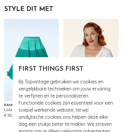
STYLE DIT MET
FIRST THINGS FIRST
Bij Topvintage gebruiken we cookies en
vergelijkbare technieken om jouw ervaring
te verfijnen en te personaliseren.
Functionele cookies zijn essentieel voor een
BANNED RETRO
BANNED RETRO
soepel werkende website, terwijl
Lola Lifeforms petticoat in turkoois
Overload vest in sneeuwwit
206
389
€ 55,95
€ 45,95
analytische cookies ons helpen deze elke
dag een stukje beter te maken. We streven
ernaar om je alleen relevante advertenties