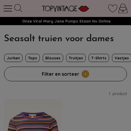
Onze Viral Mary Jane Pumps Staan Nu Online
Seasalt truien voor dames
Jurken
Tops
Blouses
Truitjes
T-Shirts
Vestjes
Filter en sorteer
1
1
product