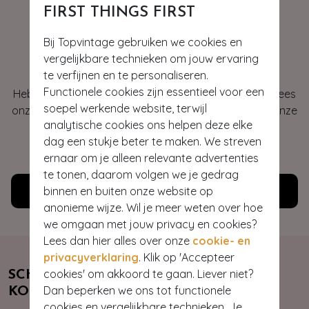
FIRST THINGS FIRST
Bij Topvintage gebruiken we cookies en
Hey gorgeous
vergelijkbare technieken om jouw ervaring
te verfijnen en te personaliseren.
Functionele cookies zijn essentieel voor een
Heb je vragen of heb je hulp nodig bij je bestelling? Lees
soepel werkende website, terwijl
onze veelgestelde vragen of neem contact op met onze
analytische cookies ons helpen deze elke
klantenservice. Wij helpen je graag!
dag een stukje beter te maken. We streven
WE ZIJN NU OPEN
ernaar om je alleen relevante advertenties
te tonen, daarom volgen we je gedrag
binnen en buiten onze website op
Klantenservice
anonieme wijze. Wil je meer weten over hoe
we omgaan met jouw privacy en cookies?
Lees dan hier alles over onze
cookie- en
privacyverklaring
. Klik op 'Accepteer
cookies' om akkoord te gaan. Liever niet?
SCHRIJF JE NU IN & ONTVANG 10%
Dan beperken we ons tot functionele
KORTING
cookies en vergelijkbare technieken. Je