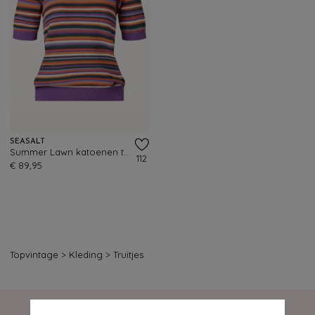
SEASALT
Summer Lawn katoenen top in wilde orchidee
112
€ 89,95
Topvintage
>
Kleding
>
Truitjes