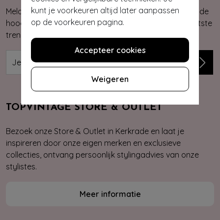
kunt je voorkeuren altijd later aanpassen
Meld je aan voor onze nieuwsbrief. Zo ben je altijd op de
op de voorkeuren pagina.
hoogte van onze nieuwste & exclusieve collecties, laatste
trends, kortingsacties en giveaways.
Accepteer cookies
Weigeren
TOPVINTAGE STORE & OUTLET
Bezoek onze Store & Outlet in Kerkrade en laat je
inspireren door onze eigen merken en exclusieve
collecties, ontvang persoonlijk stylingadvies van onze
stylistes.
Meer informatie