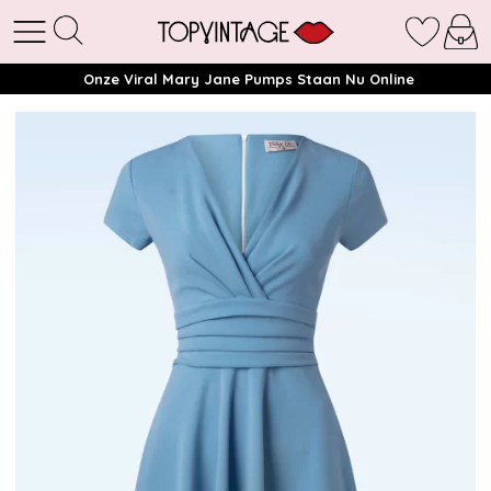
Onze Viral Mary Jane Pumps Staan Nu Online