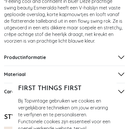
''Feeling cool and confident in blue!' Deze prachtige
swing beauty Esmeralda heeft een V-halslijn met vaste
geplooide overslag, korte kapmouwtjes en looft vanaf
de flatterende tailleband uit in een flowy swing rok. Ze is
uitgevoerd in een iets dikkere maar soepele en stretchy,
crêpe achtige stof die heerlijk draagt, niet kreukt en
voorzien is van prachtige licht blauwe kleur.
Productinformatie
Materiaal
FIRST THINGS FIRST
Care
Bij Topvintage gebruiken we cookies en
vergelijkbare technieken om jouw ervaring
te verfijnen en te personaliseren.
STYLE DIT MET
Functionele cookies zijn essentieel voor een
soepel werkende website, terwijl