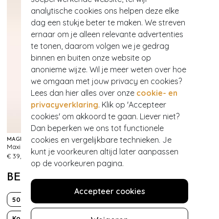
analytische cookies ons helpen deze elke
dag een stukje beter te maken. We streven
ernaar om je alleen relevante advertenties
te tonen, daarom volgen we je gedrag
binnen en buiten onze website op
anonieme wijze. Wil je meer weten over hoe
we omgaan met jouw privacy en cookies?
Lees dan hier alles over onze
cookie- en
privacyverklaring
. Klik op 'Accepteer
cookies' om akkoord te gaan. Liever niet?
Dan beperken we ons tot functionele
cookies en vergelijkbare technieken. Je
MAGIC BODYFASHION
BÉSAME COSMETICS
Maxi sexy hi slip in latte
Classic Colour lippenstift in Dusty Rose
kunt je voorkeuren altijd later aanpassen
149
418
€ 39,95
€ 39,95
op de voorkeuren pagina.
BEKIJK MEER VAN
Accepteer cookies
50s
Classy chic
Effen
Grease
Korte mouw
Over de knie
Overslag
Valentijn