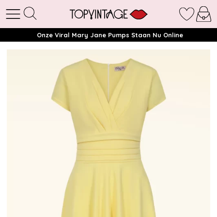
Onze Viral Mary Jane Pumps Staan Nu Online