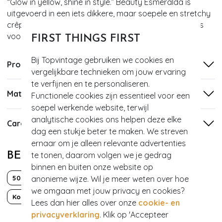
“Glow in yellow, shine in style.” Beauty Esmeralda is
uitgevoerd in een iets dikkere, maar soepele en stretchy
crêpe-achtige stof die heerlijk draagt, niet kreukt en is
voorzien van een prachtige citroengele kleur.
FIRST THINGS FIRST
Bij Topvintage gebruiken we cookies en
Productinformatie
vergelijkbare technieken om jouw ervaring
te verfijnen en te personaliseren.
Materiaal
Functionele cookies zijn essentieel voor een
soepel werkende website, terwijl
analytische cookies ons helpen deze elke
Care
dag een stukje beter te maken. We streven
ernaar om je alleen relevante advertenties
te tonen, daarom volgen we je gedrag
BEKIJK MEER VAN
binnen en buiten onze website op
anonieme wijze. Wil je meer weten over hoe
50s
Classy chic
Effen
Grease
we omgaan met jouw privacy en cookies?
Korte mouw
Over de knie
Overslag
Lees dan hier alles over onze
cookie- en
privacyverklaring
. Klik op 'Accepteer