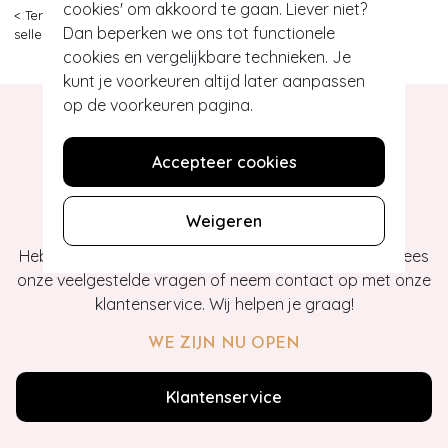
cookies' om akkoord te gaan. Liever niet?
< Terug
|
Topvintage
>
Kleding
>
Jurken
>
Swing jurken
>
Best
Dan beperken we ons tot functionele
sellers
>
Vintage Chic for Topvintage
>
1
cookies en vergelijkbare technieken. Je
kunt je voorkeuren altijd later aanpassen
op de voorkeuren pagina.
Accepteer cookies
Hey gorgeous
Weigeren
Heb je vragen of heb je hulp nodig bij je bestelling? Lees
onze veelgestelde vragen of neem contact op met onze
klantenservice. Wij helpen je graag!
WE ZIJN NU OPEN
Klantenservice