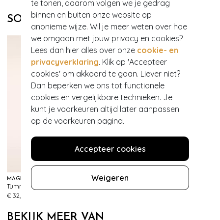
te tonen, daarom volgen we je gedrag
binnen en buiten onze website op
SOORTGELIJKE PRODUCTEN
anonieme wijze. Wil je meer weten over hoe
we omgaan met jouw privacy en cookies?
Lees dan hier alles over onze
cookie- en
privacyverklaring
. Klik op 'Accepteer
cookies' om akkoord te gaan. Liever niet?
Dan beperken we ons tot functionele
cookies en vergelijkbare technieken. Je
kunt je voorkeuren altijd later aanpassen
op de voorkeuren pagina.
Accepteer cookies
Weigeren
MAGIC BODYFASHION
MAGIC BODYFASHION
Tummy Shaper Lace Slip in Zwart
Maxi sexy hoge slip in zwart
330
577
€ 32,95
€ 39,95
BEKIJK MEER VAN