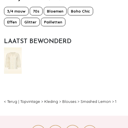
3/4 mouw
70s
Bloemen
Boho Chic
Effen
Glitter
Pailletten
LAATST BEWONDERD
< Terug
|
Topvintage
>
Kleding
>
Blouses
>
Smashed Lemon
>
1