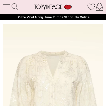
Onze Viral Mary Jane Pumps Staan Nu Online