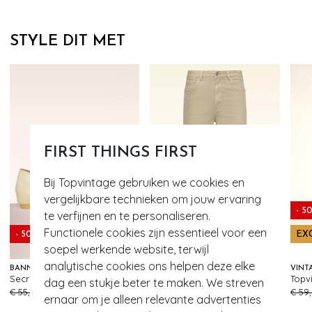
STYLE DIT MET
FIRST THINGS FIRST
Bij Topvintage gebruiken we cookies en
vergelijkbare technieken om jouw ervaring
- 5
te verfijnen en te personaliseren.
Functionele cookies zijn essentieel voor een
- 50%
- 60%
EX
soepel werkende website, terwijl
analytische cookies ons helpen deze elke
BANNED RETRO
SMASHED LEMON
Secret Love flats in crème
Fernanda jeans in donker zand
dag een stukje beter te maken. We streven
556
86
€ 55,95
€ 27,95
€ 79,95
€ 31,95
€ 59
ernaar om je alleen relevante advertenties