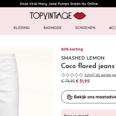
Onze Viral Mary Jane Pumps Staan Nu Online
KLEDING
BADMODE
SCHOENEN
ACC
60% korting
SMASHED LEMON
Coco flared jeans 
Schrijf als eerste e
€ 79,95
€ 31,95
Bekijk ons maatadvi