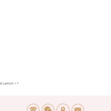
d Lemon
>
1