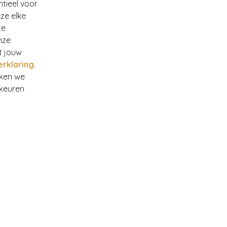
ntieel voor
ze elke
te
nze
t jouw
erklaring
.
rken we
rkeuren