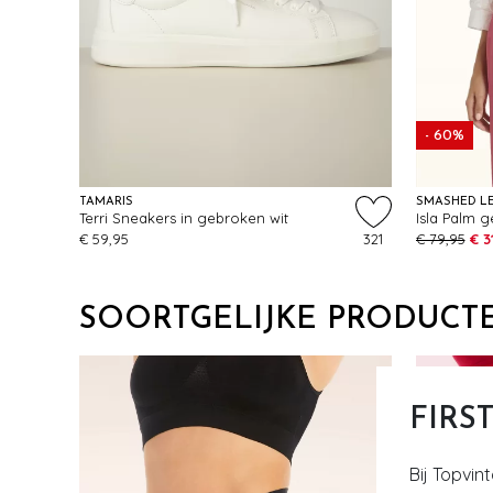
- 60%
TAMARIS
SMASHED L
Terri Sneakers in gebroken wit
€ 59,95
321
€ 79,95
€ 3
SOORTGELIJKE PRODUCT
FIRS
Bij Topvin