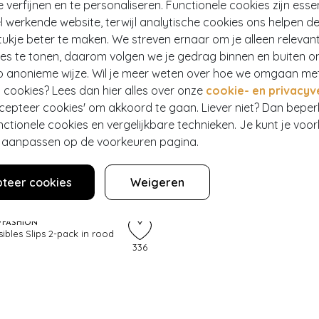
e verfijnen en te personaliseren. Functionele cookies zijn esse
 werkende website, terwijl analytische cookies ons helpen de
ukje beter te maken. We streven ernaar om je alleen relevan
ies te tonen, daarom volgen we je gedrag binnen en buiten o
p anonieme wijze. Wil je meer weten over hoe we omgaan me
 cookies? Lees dan hier alles over onze
cookie- en privacyv
ccepteer cookies' om akkoord te gaan. Liever niet? Dan bepe
nctionele cookies en vergelijkbare technieken. Je kunt je voo
er aanpassen op de voorkeuren pagina.
teer cookies
Weigeren
YFASHION
ibles Slips 2-pack in rood
336