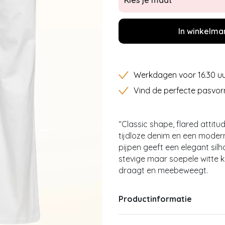
Kies je maat
In winkelma
Werkdagen voor 16.30 uu
Vind de perfecte pasvor
“Classic shape, flared attitud
tijdloze denim en een modern
pijpen geeft een elegant silh
stevige maar soepele witte k
draagt en meebeweegt.
Productinformatie