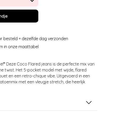
ndje
r besteld = dezelfde dag verzonden
m in onze maattabel
e!
”
Deze Coco Flared jeans is de perfecte mix van
e twist. Het 5-pocket model met wijde, flared
ouet en een retro-chique vibe. Uitgevoerd in een
atoenmix met een vleugje stretch, die heerlijk