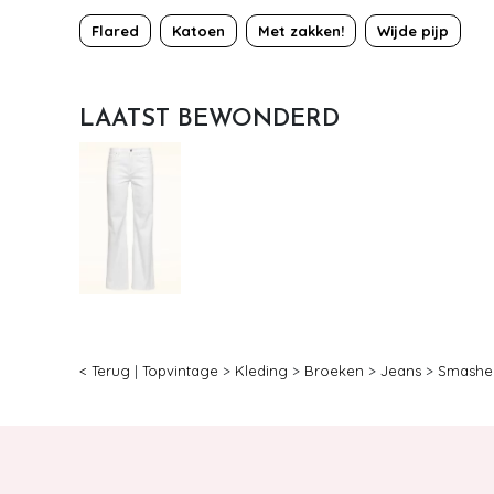
Flared
Katoen
Met zakken!
Wijde pijp
LAATST BEWONDERD
< Terug
|
Topvintage
>
Kleding
>
Broeken
>
Jeans
>
Smashe