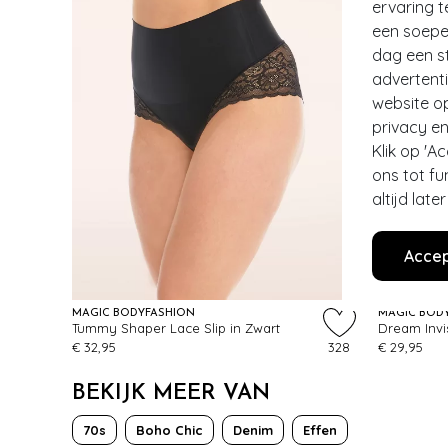
ervaring t
een soepel
dag een st
advertent
website o
privacy en
Klik op 'A
ons tot fu
altijd lat
Accep
MAGIC BODYFASHION
MAGIC BOD
Tummy Shaper Lace Slip in Zwart
Dream Invis
€ 32,95
328
€ 29,95
BEKIJK MEER VAN
70s
Boho Chic
Denim
Effen