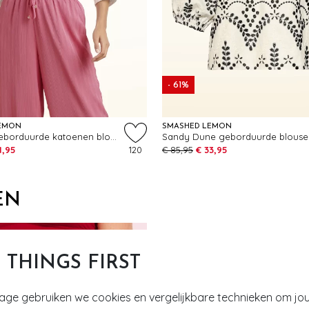
- 61%
EMON
SMASHED LEMON
Isla Palm geborduurde katoenen blouse in wit
1,95
120
€ 85,95
€ 33,95
EN
T THINGS FIRST
tage gebruiken we cookies en vergelijkbare technieken om jo