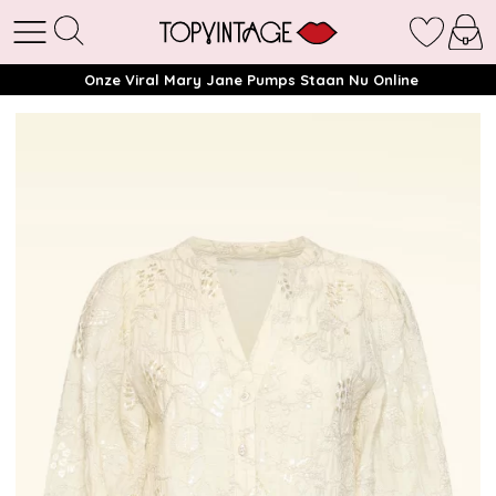
Onze Viral Mary Jane Pumps Staan Nu Online