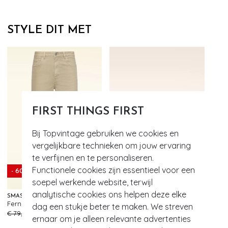
STYLE DIT MET
FIRST THINGS FIRST
Bij Topvintage gebruiken we cookies en
vergelijkbare technieken om jouw ervaring
te verfijnen en te personaliseren.
Functionele cookies zijn essentieel voor een
- 60%
- 50%
soepel werkende website, terwijl
analytische cookies ons helpen deze elke
SMASHED LEMON
BANNED RETRO
Fernanda jeans in donker zand
Secret Love flats in crème
dag een stukje beter te maken. We streven
86
556
€ 79,95
€ 31,95
€ 55,95
€ 27,95
ernaar om je alleen relevante advertenties