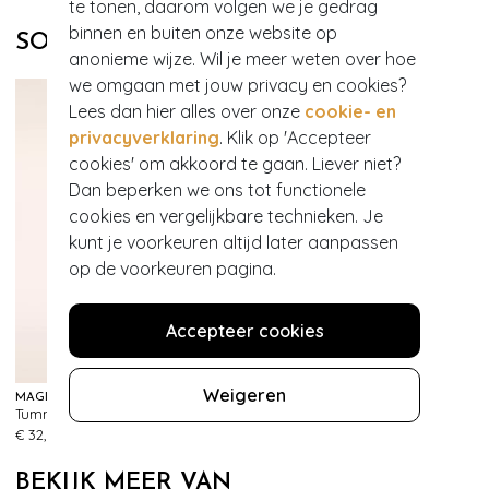
te tonen, daarom volgen we je gedrag
binnen en buiten onze website op
SOORTGELIJKE PRODUCTEN
anonieme wijze. Wil je meer weten over hoe
we omgaan met jouw privacy en cookies?
Lees dan hier alles over onze
cookie- en
privacyverklaring
. Klik op 'Accepteer
cookies' om akkoord te gaan. Liever niet?
Dan beperken we ons tot functionele
cookies en vergelijkbare technieken. Je
kunt je voorkeuren altijd later aanpassen
op de voorkeuren pagina.
Accepteer cookies
Weigeren
MAGIC BODYFASHION
MAGIC BODYFASHION
Tummy Shaper Lace Slip in Zwart
Maxi sexy hoge slip in zwart
330
577
€ 32,95
€ 39,95
BEKIJK MEER VAN