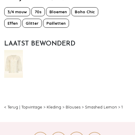
3/4 mouw
70s
Bloemen
Boho Chic
Effen
Glitter
Pailletten
LAATST BEWONDERD
< Terug
|
Topvintage
>
Kleding
>
Blouses
>
Smashed Lemon
>
1