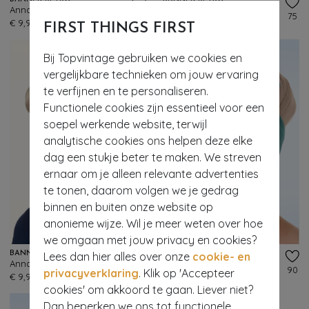
Anna haarsjaal in fel roze
Anna haarsjaal in paars
74
75
€ 9,95
€ 9,95
FIRST THINGS FIRST
Bij Topvintage gebruiken we cookies en
vergelijkbare technieken om jouw ervaring
te verfijnen en te personaliseren.
Functionele cookies zijn essentieel voor een
soepel werkende website, terwijl
analytische cookies ons helpen deze elke
dag een stukje beter te maken. We streven
ernaar om je alleen relevante advertenties
te tonen, daarom volgen we je gedrag
binnen en buiten onze website op
anonieme wijze. Wil je meer weten over hoe
we omgaan met jouw privacy en cookies?
BANNED RETRO
Lees dan hier alles over onze
BANNED RETRO
cookie- en
Anna haarsjaal in gebroken wit
Anna haarsjaal in aqua
62
90
privacyverklaring
. Klik op 'Accepteer
€ 9,95
€ 9,95
cookies' om akkoord te gaan. Liever niet?
Dan beperken we ons tot functionele