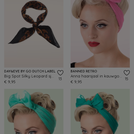
DAY&EVE BY GO DUTCH LABEL
BANNED RETRO
Big Spot Silky Leopard sjaal
Anna haarsjaal in kauwgomroze
13
15
€ 9,95
€ 9,95