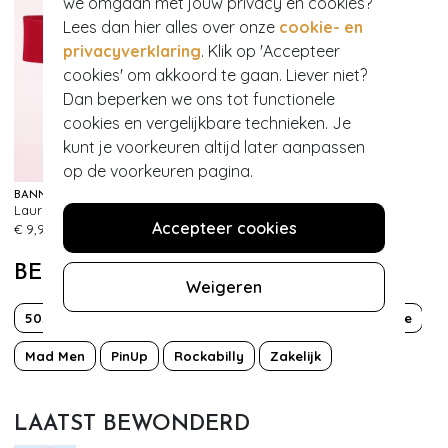
we omgaan met jouw privacy en cookies?
Lees dan hier alles over onze
cookie- en
privacyverklaring
. Klik op 'Accepteer
cookies' om akkoord te gaan. Liever niet?
Dan beperken we ons tot functionele
cookies en vergelijkbare technieken. Je
kunt je voorkeuren altijd later aanpassen
op de voorkeuren pagina.
BANNED RETRO
Lauren Vintage stretchriem in rood
436
Accepteer cookies
€ 9,95
BEKIJK MEER VAN
Weigeren
50s
Brigitte Bardot
Classy chic
Effen
Grease
Mad Men
PinUp
Rockabilly
Zakelijk
LAATST BEWONDERD