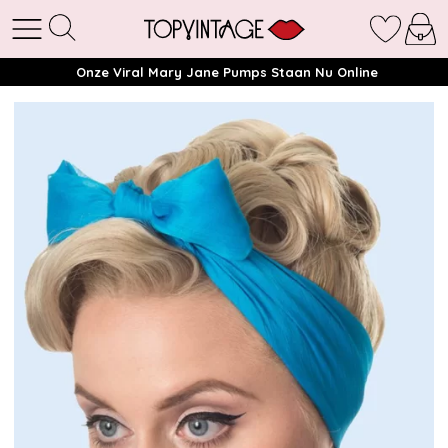
Onze Viral Mary Jane Pumps Staan Nu Online