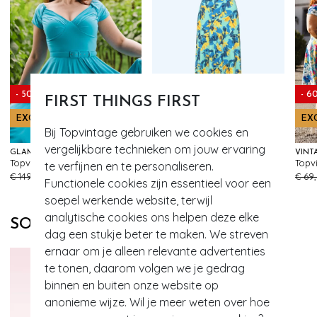
- 50%
- 50%
- 6
FIRST THINGS FIRST
EXCLUSIEF
EXCLUSIEF
EX
Bij Topvintage gebruiken we cookies en
vergelijkbare technieken om jouw ervaring
GLAMOUR BUNNY
VINTAGE CHIC FOR TOPVINTAGE
Topvintage exclusive ~ Marilyn swing jurk in hemelsblauw
Topvintage exclusive ~ Deveny Floral maxi jurk in blauw en geel
te verfijnen en te personaliseren.
282
124
€ 149,95
€ 74,95
€ 79,95
€ 39,95
€ 69
Functionele cookies zijn essentieel voor een
soepel werkende website, terwijl
analytische cookies ons helpen deze elke
SOORTGELIJKE PRODUCTEN
dag een stukje beter te maken. We streven
ernaar om je alleen relevante advertenties
te tonen, daarom volgen we je gedrag
binnen en buiten onze website op
anonieme wijze. Wil je meer weten over hoe