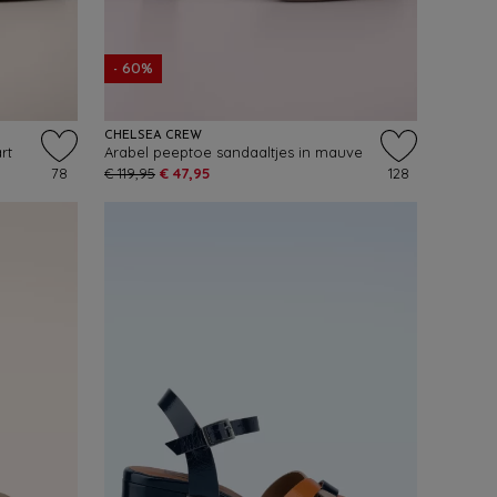
- 60%
CHELSEA CREW
rt
Arabel peeptoe sandaaltjes in mauve
78
€ 119,95
€ 47,95
128