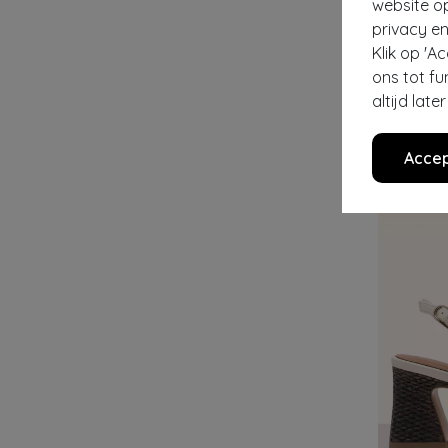
website o
- 60%
privacy en
Klik op 'A
ons tot fu
LOLA RAMO
altijd lat
€ 149,95
€ 
Accep