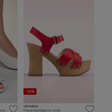
- 60%
GRÜNBEIN
Ava Take a Bow sandaaltjes in gebroken wit
Freya klompjes in rood