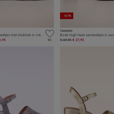
- 60%
TAMARIS
Jonie sandaaltjes met blokhak in crème
Bodil High Heel sandaaltjes in zwa
1,95
80
€ 69,95
€ 27,95