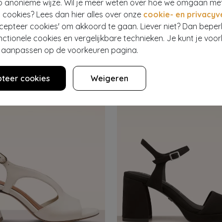
p anonieme wijze. Wil je meer weten over hoe we omgaan me
- 60%
 cookies? Lees dan hier alles over onze
cookie- en privacyv
ccepteer cookies' om akkoord te gaan. Liever niet? Dan bepe
nctionele cookies en vergelijkbare technieken. Je kunt je voo
NA ♥ TOPVINTAGE
JANA SHOES
Alice Couture Bow lak sandaaltjes in zwart
er aanpassen op de voorkeuren pagina.
59,95
131
€ 49,95
€ 19,95
teer cookies
Weigeren