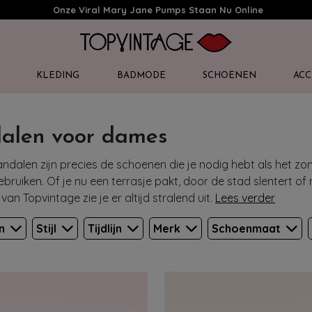
Onze Viral Mary Jane Pumps Staan Nu Online
KLEDING
BADMODE
SCHOENEN
ACC
alen voor dames
dalen zijn precies de schoenen die je nodig hebt als het zonn
bruiken. Of je nu een terrasje pakt, door de stad slentert of
an Topvintage zie je er altijd stralend uit.
Lees verder
en
Stijl
Tijdlijn
Merk
Schoenmaat