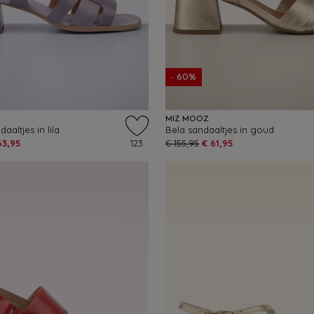
- 60%
MIZ MOOZ
aaltjes in lila
Bela sandaaltjes in goud
63,95
123
€ 155,95
€ 61,95