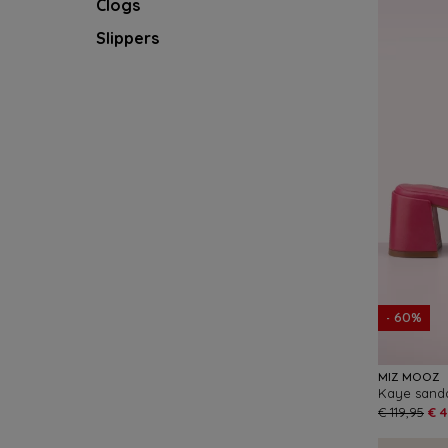
Clogs
Slippers
- 60%
MIZ MOOZ
Kaye sanda
€ 119,95
€ 4