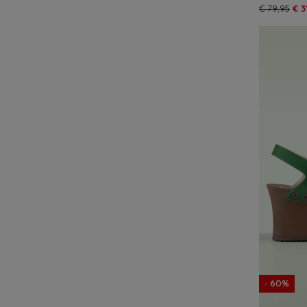
€ 79,95
€ 3
- 60%