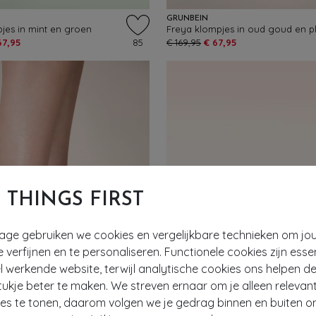
GRÜNBEIN
jes in mint en groen
Freya klompjes in oud goud en pl
67,95
85
€ 169,95
€ 67,95
T THINGS FIRST
tage gebruiken we cookies en vergelijkbare technieken om jo
e verfijnen en te personaliseren. Functionele cookies zijn esse
 werkende website, terwijl analytische cookies ons helpen de
ukje beter te maken. We streven ernaar om je alleen relevan
ies te tonen, daarom volgen we je gedrag binnen en buiten o