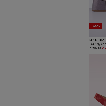
- 60%
MIZ MOOZ
Oakley sand
€ 159,95
€ 