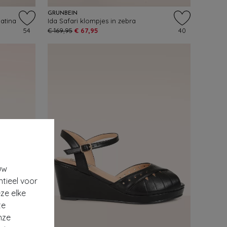
GRÜNBEIN
atina
Ida Safari klompjes in zebra
54
€ 169,95
€ 67,95
40
uw
ntieel voor
ze elke
te
nze