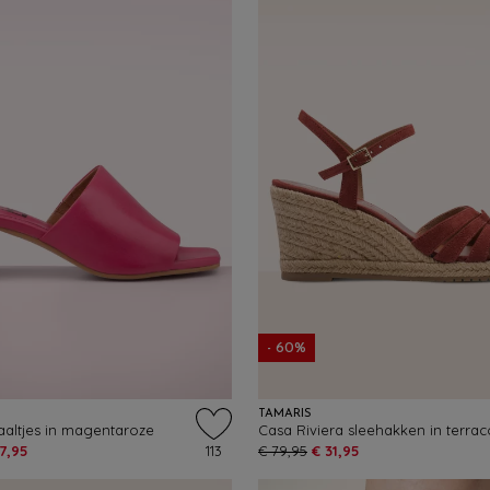
- 60%
TAMARIS
altjes in magentaroze
Casa Riviera sleehakken in terrac
7,95
113
€ 79,95
€ 31,95