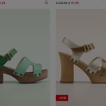
1,95
92
€ 129,95
€ 51,95
- 60%