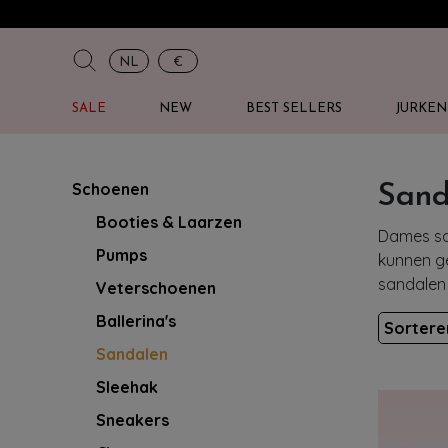
NL
€
SALE
NEW
BEST SELLERS
JURKEN
Schoenen
Sand
Booties & Laarzen
Dames san
Pumps
kunnen ge
sandalen v
Veterschoenen
Ballerina's
Sorter
Sandalen
Sleehak
Sneakers