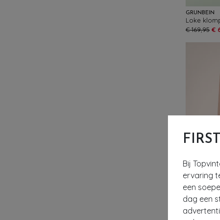
GRÜNBEIN
Loke klomp
€ 169,95
€ 
FIRS
Bij Topvin
ervaring t
een soepel
dag een st
advertent