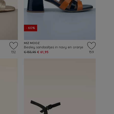
- 60%
MIZ MOOZ
Bealey sandaaltjes in navy en oranje
132
€ 155,95
€ 61,95
159