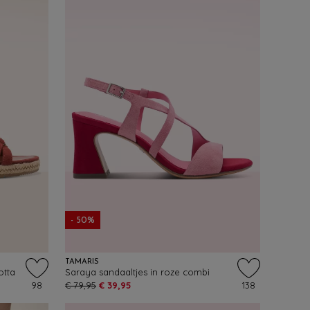
- 50%
TAMARIS
otta
Saraya sandaaltjes in roze combi
98
€ 79,95
€ 39,95
138