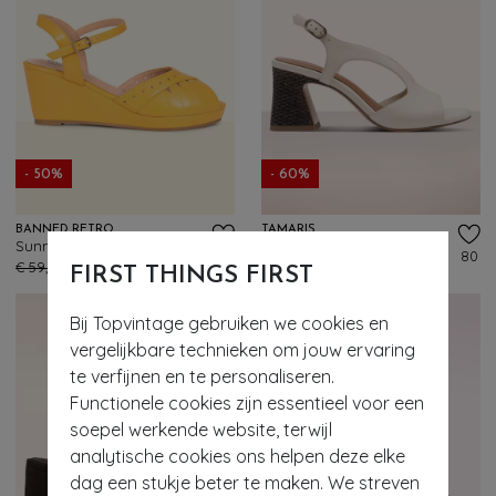
- 50%
- 60%
BANNED RETRO
TAMARIS
Sunny Daze sleehakken in mosterdgeel
Jonie sandaaltjes met blokhak in crème
86
80
€ 59,95
€ 29,95
€ 79,95
€ 31,95
FIRST THINGS FIRST
Bij Topvintage gebruiken we cookies en
vergelijkbare technieken om jouw ervaring
te verfijnen en te personaliseren.
Functionele cookies zijn essentieel voor een
soepel werkende website, terwijl
analytische cookies ons helpen deze elke
dag een stukje beter te maken. We streven