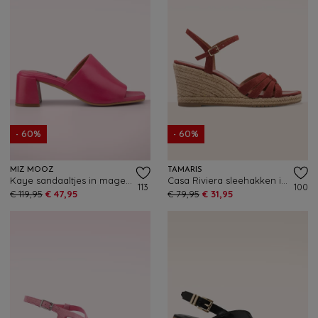
- 60%
- 60%
MIZ MOOZ
TAMARIS
Kaye sandaaltjes in magentaroze
Casa Riviera sleehakken in terracotta
113
100
€ 119,95
€ 47,95
€ 79,95
€ 31,95