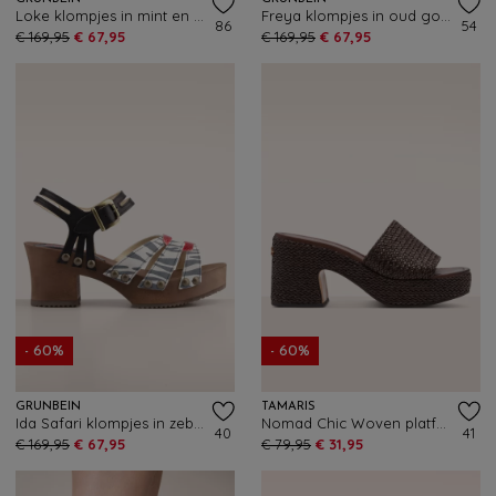
Loke klompjes in mint en groen
Freya klompjes in oud goud en platina
86
54
€ 169,95
€ 67,95
€ 169,95
€ 67,95
- 60%
- 60%
GRÜNBEIN
TAMARIS
Ida Safari klompjes in zebra
Nomad Chic Woven platfom muiltjes in mocha
40
41
€ 169,95
€ 67,95
€ 79,95
€ 31,95