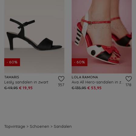
- 60%
- 60%
TAMARIS
LOLA RAMONA
Lesly sandalen in zwart
Ava All Hero-sandalen in zwart en wit
357
178
€ 49,95
€ 19,95
€ 135,95
€ 53,95
Topvintage
>
Schoenen
>
Sandalen