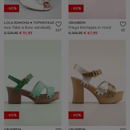
- 60%
- 60%
LOLA RAMONA ♥ TOPVINTAGE
GRÜNBEIN
Ava Take a Bow sandaaltjes in gebroken wit
Freya klompjes in rood
267
63
€ 129,95
€ 51,95
€ 169,95
€ 67,95
- 60%
- 60%
GRÜNBEIN
GRÜNBEIN