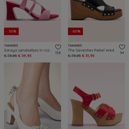
- 50%
- 60%
TAMARIS
TAMARIS
Saraya sandaaltjes in roze combi
The Seventies Rebel Wedge klompjes in zwart
138
94
€ 79,95
€ 39,95
€ 79,95
€ 31,95