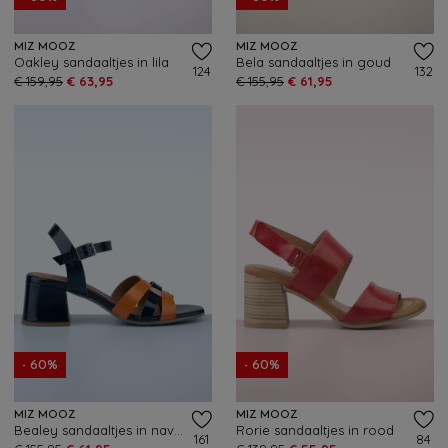
MIZ MOOZ
MIZ MOOZ
Oakley sandaaltjes in lila
Bela sandaaltjes in goud
124
132
€ 159,95
€ 63,95
€ 155,95
€ 61,95
- 60%
- 60%
MIZ MOOZ
MIZ MOOZ
Bealey sandaaltjes in navy en oranje
Rorie sandaaltjes in rood
161
84