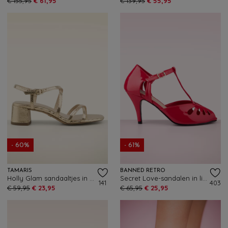
€ 155,95
€ 61,95
€ 139,95
€ 55,95
- 60%
- 61%
TAMARIS
BANNED RETRO
Holly Glam sandaaltjes in goud
Secret Love-sandalen in lippenstiftrood
141
403
€ 59,95
€ 23,95
€ 65,95
€ 25,95