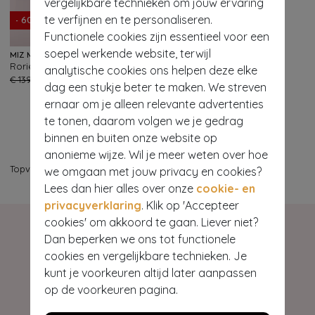
vergelijkbare technieken om jouw ervaring
te verfijnen en te personaliseren.
- 60%
Functionele cookies zijn essentieel voor een
soepel werkende website, terwijl
MIZ MOOZ
Rorie sandaaltjes in rood
analytische cookies ons helpen deze elke
84
€ 139,95
€ 55,95
dag een stukje beter te maken. We streven
ernaar om je alleen relevante advertenties
te tonen, daarom volgen we je gedrag
binnen en buiten onze website op
anonieme wijze. Wil je meer weten over hoe
Topvintage
>
Schoenen
>
Sandalen
we omgaan met jouw privacy en cookies?
Lees dan hier alles over onze
cookie- en
privacyverklaring
. Klik op 'Accepteer
cookies' om akkoord te gaan. Liever niet?
Dan beperken we ons tot functionele
cookies en vergelijkbare technieken. Je
kunt je voorkeuren altijd later aanpassen
Hey gorgeous
op de voorkeuren pagina.