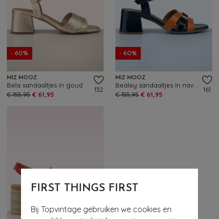
- 60%
- 60%
MIZ MOOZ
MIZ MOOZ
Bela sandaaltjes in goud
Bealey sandaaltjes in navy en oranje
132
161
€ 155,95
€ 61,95
€ 155,95
€ 61,95
FIRST THINGS FIRST
Bij Topvintage gebruiken we cookies en