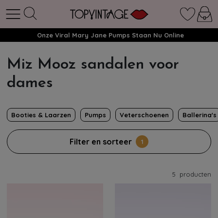
Onze Viral Mary Jane Pumps Staan Nu Online
Miz Mooz sandalen voor
dames
Booties & Laarzen
Pumps
Veterschoenen
Ballerina's
Filter en sorteer
1
5
producten