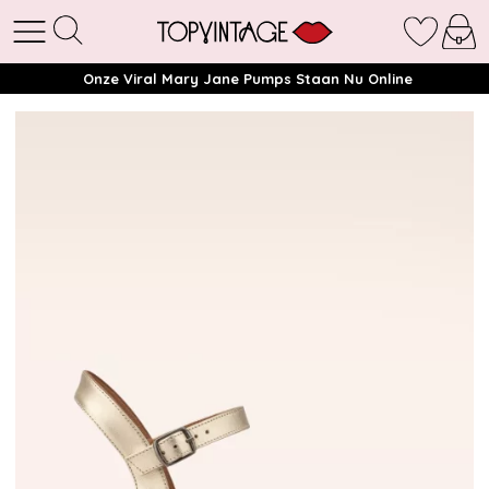
Onze Viral Mary Jane Pumps Staan Nu Online