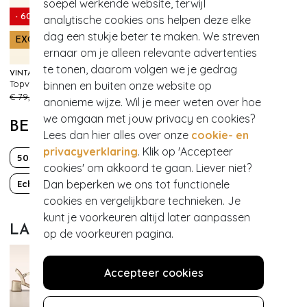
soepel werkende website, terwijl
- 60%
analytische cookies ons helpen deze elke
dag een stukje beter te maken. We streven
EXCLUSIEF
ernaar om je alleen relevante advertenties
te tonen, daarom volgen we je gedrag
VINTAGE CHIC FOR TOPVINTAGE
Topvintage exclusive ~ Farrah Paisley maxi jurk in crème
binnen en buiten onze website op
246
€ 79,95
€ 31,95
anonieme wijze. Wil je meer weten over hoe
we omgaan met jouw privacy en cookies?
BEKIJK MEER VAN
Lees dan hier alles over onze
cookie- en
privacyverklaring
. Klik op 'Accepteer
50s
60s
70s
Boho Chic
cookies' om akkoord te gaan. Liever niet?
Dan beperken we ons tot functionele
Echt leder
Effen
Mod
Party
cookies en vergelijkbare technieken. Je
kunt je voorkeuren altijd later aanpassen
LAATST BEWONDERD
op de voorkeuren pagina.
Accepteer cookies